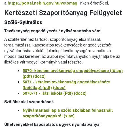
a
https://portal.nebih.gov.hu/vetomag
linken érhetők el.
Kertészeti Szaporítóanyag Felügyelet
Szőlő-Gyümölcs
Tevékenység engedélyezés / nyilvántartásba vétel
A szakterülethez tartozó, szaporítóanyag előállítással,
forgalmazással kapcsolatos tevékenységek engedélyezését,
nyilvántartásba vételét, jelenlegi tevékenységére vonatkozó
módosítási kérelmét az alábbi nyomtatványokon nyújthatja be az
illetékes vármegyei kormányhivatal részére.
5070- kérelem tevékenység engedélyezésére (főlap)
(pdf)
(docx)
5071 - kérelem tevékenység engedélyezésére
(betétlap) (pdf)
(docx)
5070-71 - Házi iskola (Pdf)
(docx)
Szőlőiskolai szaporítások
Nyilvántartási lap a szőlőiskolában felhasznált
szaporítóanyagokról (xlsx)
Ültetvényekkel kapcsolatos ügyek nyomtatványai