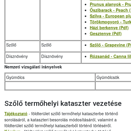
Prunus alanyok - Pr
Őszibarack - Peach (
Szilva - European pl
Törökmogyoró - Turki
Házi berkenye (Pdf)
Gesztenye (Pdf)
Szőlő
Szőlő
Szőlő - Grapevine (P
Dísznövény
Dísznövény
Rózsanád - Canna lil
Nemzeti vizsgálati irányelvek
Gyümölcs
Gyümölcsök
Szőlő termőhelyi kataszter vezetése
Tájékoztató
- földterület szőlő termőhelyi kataszterbe történő
sorolásáról, a kataszteri besorolás módosításáról, valamint a
földterület szőlő termőhelyi kataszterből történő törléséről.