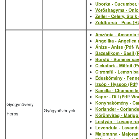
Uborka - Cucumber, 
Vöröshagyma - Onion
Zeller - Celery, Stalk
Zöldborsó - Peas (H
Amzónia - Amsonia 
Angelika - Angelica 
Ánizs - Anise (Pdf
/
W
Bazsalikom - Basil (
Borsfű - Summer sav
Cickafark - Milfoil (P
Citromfű - Lemon ba
Édeskömény - Fenne
Izsóp - Hyssop (Pdf
Kamilla - Chamomile
Kapor - Dill (Pdf
/
Wo
Konyhakömény - Car
Gyógynövény
Koriander - Coriande
Gyógynövények
Herbs
Körömvirág - Marigol
Lestyán - Lovage roo
Levendula - Lavandu
Majoranna - Majoran