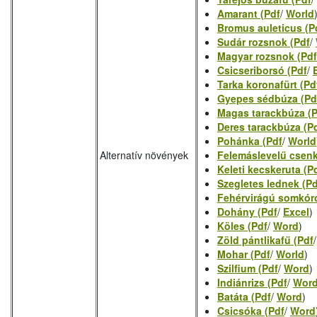
Amarant (Pdf
/
World
Bromus auleticus (P
Sudár rozsnok (Pdf
/
Magyar rozsnok (Pdf
Csicseriborsó (Pdf
/
Tarka koronafürt (Pd
Gyepes sédbúza (Pd
Magas tarackbúza (
Deres tarackbúza (P
Pohánka (Pdf
/
World
Alternatív növények
Felemáslevelű csenk
Keleti kecskeruta (P
Szegletes lednek (Pd
Fehérvirágú somkóró
Dohány (Pdf
/
Excel
)
Köles (Pdf
/
Word
)
Zöld pántlikafű (Pdf
Mohar (Pdf
/
World
)
Szilfium (Pdf
/
Word
)
Indiánrizs (Pdf
/
Wor
Batáta (Pdf
/
Word
)
Csicsóka (Pdf
/
Word