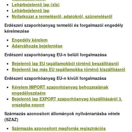
Leltárbejelentő lap (xls)
Leltárbejelentő lap
Nyilatkozat a termelésről, adatokról, szünetelésről
Erdészeti szaporítóanyag termelői és forgalmazói engedély
kérelmezése
Engedély kérelem
Adatváltozás bejelentése
Erdészeti szaporítóanyag EU-n belüli forgalmazása
Bejelentő lap EU tagállamokból történő beszállításról
Bejelentő lap más EU tagállamokba történő kiszállításról
Erdészeti szaporítóanyag EU-n kívüli forgalmazása
Kérelem IMPORT szaporítóanyag behozatalának
engedélyezésére
Bejelentő lap EXPORT szaporítóanyag kiszállításáról 3.
országba export
Származás azonosított állományok nyilvántartásba vétele
(SZAZ)
Származás azonosított magforrás regisztrációs