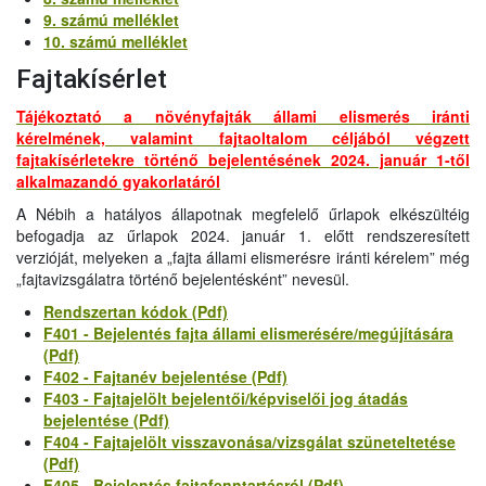
9. számú melléklet
10. számú melléklet
Fajtakísérlet
Tájékoztató a növényfajták állami elismerés iránti
kérelmének, valamint fajtaoltalom céljából végzett
fajtakísérletekre történő bejelentésének 2024. január 1-től
alkalmazandó gyakorlatáról
A Nébih a hatályos állapotnak megfelelő űrlapok elkészültéig
befogadja az űrlapok 2024. január 1. előtt rendszeresített
verzióját, melyeken a „fajta állami elismerésre iránti kérelem” még
„fajtavizsgálatra történő bejelentésként” nevesül.
Rendszertan kódok (Pdf)
F401 - Bejelentés fajta állami elismerésére/megújítására
(Pdf)
F402 - Fajtanév bejelentése (Pdf)
F403 - Fajtajelölt bejelentői/képviselői jog átadás
bejelentése (Pdf)
F404 - Fajtajelölt visszavonása/vizsgálat szüneteltetése
(Pdf)
F405 - Bejelentés fajtafenntartásról (Pdf)