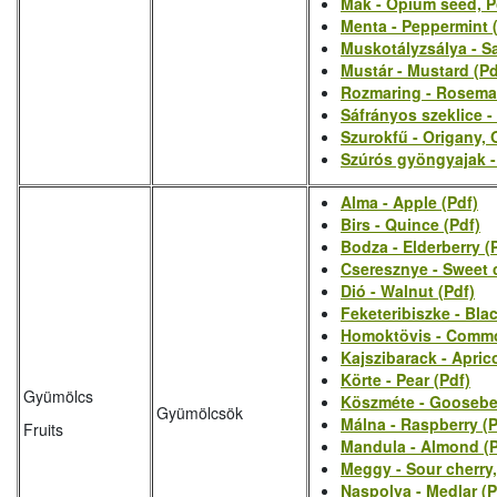
Mák - Opium seed, P
Menta - Peppermint 
Muskotályzsálya - Sa
Mustár - Mustard (Pd
Rozmaring - Rosema
Sáfrányos szeklice -
Szurokfű - Origany, 
Szúrós gyöngyajak -
Alma - Apple (Pdf)
Birs - Quince (Pdf)
Bodza - Elderberry (
Cseresznye - Sweet c
Dió - Walnut (Pdf)
Feketeribiszke - Blac
Homoktövis - Commo
Kajszibarack - Aprico
Körte - Pear (Pdf)
Gyümölcs
Köszméte - Gooseber
Gyümölcsök
Málna - Raspberry (P
Fruits
Mandula - Almond (P
Meggy - Sour cherry,
Naspolya - Medlar (P