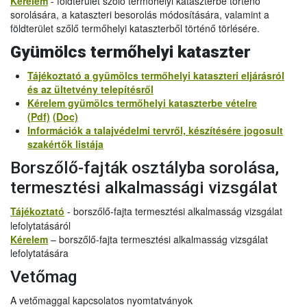
Kérelem
- földterület szőlő termőhelyi kataszterbe történő
sorolására, a kataszteri besorolás módosítására, valamint a
földterület szőlő termőhelyi kataszterből történő törlésére.
Gyümölcs termőhelyi kataszter
Tájékoztató a gyümölcs termőhelyi kataszteri eljárásról
és az ültetvény telepítésről
Kérelem gyümölcs termőhelyi kataszterbe vételre
(Pdf)
(Doc)
Információk a talajvédelmi tervről, készítésére jogosult
szakértők listája
Borszőlő-fajták osztályba sorolása,
termesztési alkalmassági vizsgálat
Tájékoztató
- borszőlő-fajta termesztési alkalmasság vizsgálat
lefolytatásáról
Kérelem
– borszőlő-fajta termesztési alkalmasság vizsgálat
lefolytatására
Vetőmag
A vetőmaggal kapcsolatos nyomtatványok