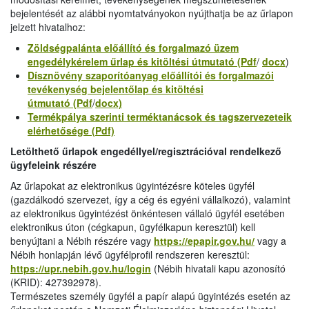
bejelentését az alábbi nyomtatványokon nyújthatja be az űrlapon
jelzett hivatalhoz:
Zöldségpalánta előállító és forgalmazó üzem
engedélykérelem űrlap és kitöltési útmutató (Pdf
/
docx
)
Dísznövény szaporítóanyag előállítói és forgalmazói
tevékenység bejelentőlap és kitöltési
útmutató (Pdf
/
docx)
Termékpálya szerinti terméktanácsok és tagszervezeteik
elérhetősége (Pdf)
Letölthető űrlapok engedéllyel/regisztrációval rendelkező
ügyfeleink részére
Az űrlapokat az elektronikus ügyintézésre köteles ügyfél
(gazdálkodó szervezet, így a cég és egyéni vállalkozó), valamint
az elektronikus ügyintézést önkéntesen vállaló ügyfél esetében
elektronikus úton (cégkapun, ügyfélkapun keresztül) kell
benyújtani a Nébih részére vagy
https://epapir.gov.hu/
vagy a
Nébih honlapján lévő ügyfélprofil rendszeren keresztül:
https://upr.nebih.gov.hu/login
(Nébih hivatali kapu azonosító
(KRID): 427392978).
Természetes személy ügyfél a papír alapú ügyintézés esetén az