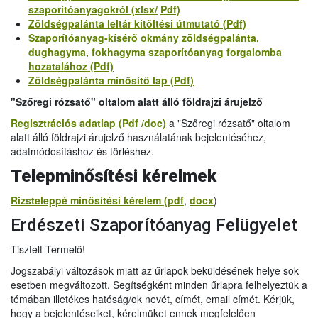
szaporítóanyagokról (xlsx/
Pdf)
Zöldségpalánta leltár kitöltési útmutató (Pdf)
Szaporítóanyag-kísérő okmány zöldségpalánta,
dughagyma, fokhagyma szaporítóanyag forgalomba
hozatalához (Pdf)
Zöldségpalánta minősítő lap (Pdf)
"Szőregi rózsatő" oltalom alatt álló földrajzi árujelző
Regisztrációs adatlap (Pdf
/doc)
a "Szőregi rózsatő" oltalom
alatt álló földrajzi árujelző használatának bejelentéséhez,
adatmódosításhoz és törléshez.
Telepminősítési kérelmek
Rizsteleppé minősítési kérelem (pdf
,
docx
)
Erdészeti Szaporítóanyag Felügyelet
Tisztelt Termelő!
Jogszabályi változások miatt az űrlapok beküldésének helye sok
esetben megváltozott. Segítségként minden űrlapra felhelyeztük a
témában illetékes hatóság/ok nevét, címét, email címét. Kérjük,
hogy a bejelentéseiket, kérelmüket ennek megfelelően