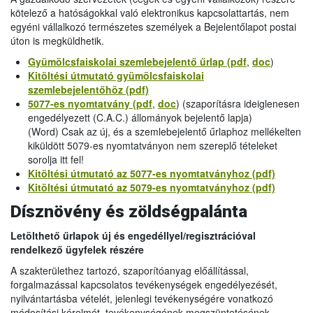
kötelező a hatóságokkal való elektronikus kapcsolattartás, nem
egyéni vállalkozó természetes személyek a Bejelentőlapot postai
úton is megküldhetik.
Gyümölcsfaiskolai szemlebejelentő űrlap (pdf
,
doc
)
Kitöltési útmutató gyümölcsfaiskolai
szemlebejelentőhöz (pdf)
5077-es nyomtatvány (pdf
,
doc
) (szaporításra ideiglenesen
engedélyezett (C.A.C.) állományok bejelentő lapja)
(Word) Csak az új, és a szemlebejelentő űrlaphoz mellékelten
kiküldött 5079-es nyomtatványon nem szereplő tételeket
sorolja itt fel!
Kitöltési útmutató az 5077-es nyomtatványhoz (pdf)
Kitöltési útmutató az 5079-es nyomtatványhoz (pdf)
Dísznövény és zöldségpalánta
Letölthető űrlapok új és engedéllyel/regisztrációval
rendelkező ügyfelek részére
A szakterülethez tartozó, szaporítóanyag előállítással,
forgalmazással kapcsolatos tevékenységek engedélyezését,
nyilvántartásba vételét, jelenlegi tevékenységére vonatkozó
módosítási kérelmét, tevékenységének megszüntetésének