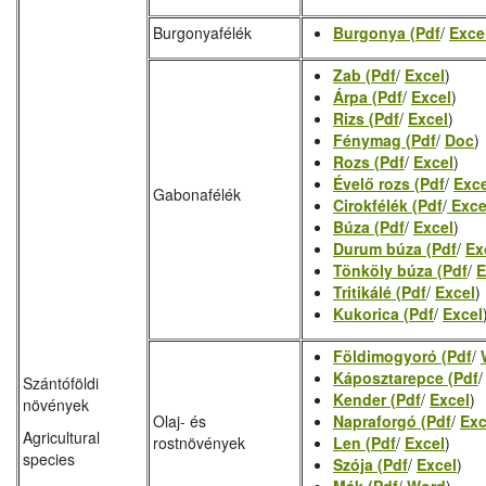
Burgonyafélék
Burgonya (Pdf
/
Exce
Zab (Pdf
/
Excel
)
Árpa (Pdf
/
Excel
)
Rizs (Pdf
/
Excel
)
Fénymag (Pdf
/
Doc
)
Rozs (Pdf
/
Excel
)
Évelő rozs (Pdf
/
Exce
Gabonafélék
Cirokfélék (Pdf
/
Exce
Búza (Pdf
/
Excel
)
Durum búza (Pdf
/
Ex
Tönköly búza (Pdf
/
E
Tritikálé (Pdf
/
Excel
)
Kukorica (Pdf
/
Excel
Földimogyoró (Pdf
/
Káposztarepce (Pdf
Szántóföldi
Kender (Pdf
/
Excel
)
növények
Olaj- és
Napraforgó (Pdf
/
Exc
Agricultural
rostnövények
Len (Pdf
/
Excel
)
species
Szója (Pdf
/
Excel
)