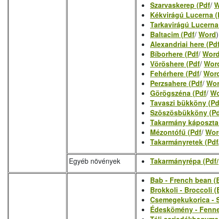
Szarvaskerep (Pdf
/
W
Kékvirágú Lucerna (
Tarkavirágú Lucerna
Baltacim (Pdf
/
Word
)
Alexandriai here (Pd
Bíborhere (Pdf
/
Wor
Vöröshere (Pdf
/
Wor
Fehérhere (Pdf
/
Wor
Perzsahere (Pdf
/
Wo
Görögszéna (Pdf
/
Wo
Tavaszi bükköny (Pd
Szöszösbükköny (P
Takarmány káposzta
Mézontófű (Pdf
/
Wor
Takarmányretek (Pdf
Egyéb növények
Takarmányrépa (Pdf/
Bab - French bean (
Brokkoli - Broccoli (
Csemegekukorica - S
Édeskömény - Fenne