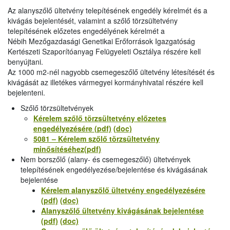
Az alanyszőlő ültetvény telepítésének engedély kérelmét és a
kivágás bejelentését, valamint a szőlő törzsültetvény
telepítésének előzetes engedélyének kérelmét a
Nébih Mezőgazdasági Genetikai Erőforrások Igazgatóság
Kertészeti Szaporítóanyag Felügyeleti Osztálya részére kell
benyújtani.
Az 1000 m2-nél nagyobb csemegeszőlő ültetvény létesítését és
kivágását az illetékes vármegyei kormányhivatal részére kell
bejelenteni.
Szőlő törzsültetvények
Kérelem szőlő törzsültetvény előzetes
engedélyezésére (pdf)
(doc)
5081 – Kérelem szőlő törzsültetvény
minősítéséhez(pdf)
Nem borszőlő (alany- és csemegeszőlő) ültetvények
telepítésének engedélyezése/bejelentése és kivágásának
bejelentése
Kérelem alanyszőlő ültetvény engedélyezésére
(pdf)
(doc)
Alanyszőlő ültetvény kivágásának bejelentése
(pdf)
(doc)