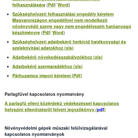
felhasználására
(
Pdf
/
Word
)
Szükséghelyzeti felhasználási engedély kérelem
Magyarországon
engedéllyel nem
rendelkező
növényvédő szerre vagy
nem engedélyezett hatóanyagú
készítményre
(
Pdf
/
Word
)
Szükséghelyzeti adatbekérő herbicid hatékonysági és
szelektivitási adatokhoz (xls)
Adatbekérő növekedésszabályzókhoz (xls)
Adatbekérő szermaradékhoz (xls)
Párhuzamos import kérelem (Pdf)
Parlagfűvel kapcsolatos nyomtatvány
A parlagfű elleni közérdekű védekezéssel kapcsolatos
helyszíni ellenőrzésről felvett jegyzőkönyv (
pdf
)
Nö
vényvédelmi gépek műszaki felülvizsgálatával
kapcsolatos nyomtatványok