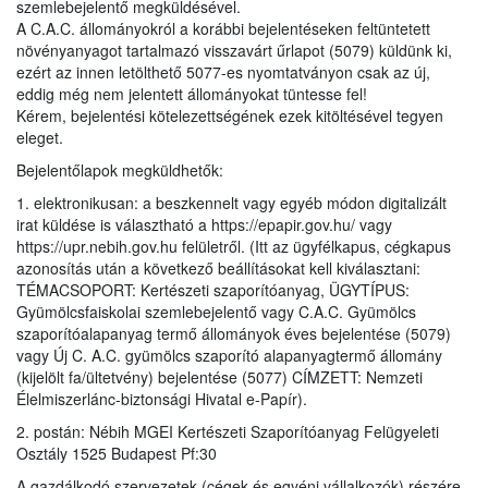
szemlebejelentő megküldésével.
A C.A.C. állományokról a korábbi bejelentéseken feltüntetett
növényanyagot tartalmazó visszavárt űrlapot (5079) küldünk ki,
ezért az innen letölthető 5077-es nyomtatványon csak az új,
eddig még nem jelentett állományokat tüntesse fel!
Kérem, bejelentési kötelezettségének ezek kitöltésével tegyen
eleget.
Bejelentőlapok megküldhetők:
1. elektronikusan: a beszkennelt vagy egyéb módon digitalizált
irat küldése is választható a https://epapir.gov.hu/ vagy
https://upr.nebih.gov.hu felületről. (Itt az ügyfélkapus, cégkapus
azonosítás után a következő beállításokat kell kiválasztani:
TÉMACSOPORT: Kertészeti szaporítóanyag, ÜGYTÍPUS:
Gyümölcsfaiskolai szemlebejelentő vagy C.A.C. Gyümölcs
szaporítóalapanyag termő állományok éves bejelentése (5079)
vagy Új C. A.C. gyümölcs szaporító alapanyagtermő állomány
(kijelölt fa/ültetvény) bejelentése (5077) CÍMZETT: Nemzeti
Élelmiszerlánc-biztonsági Hivatal e-Papír).
2. postán: Nébih MGEI Kertészeti Szaporítóanyag Felügyeleti
Osztály 1525 Budapest Pf:30
A gazdálkodó szervezetek (cégek és egyéni vállalkozók) részére