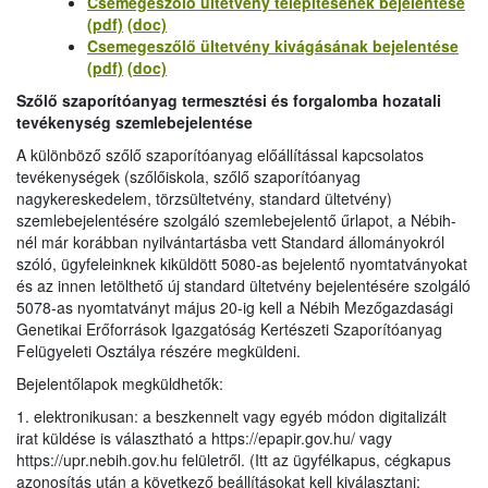
Csemegeszőlő ültetvény telepítésének bejelentése
(pdf)
(doc)
Csemegeszőlő ültetvény kivágásának bejelentése
(pdf)
(doc)
Szőlő szaporítóanyag termesztési és forgalomba hozatali
tevékenység szemlebejelentése
A különböző szőlő szaporítóanyag előállítással kapcsolatos
tevékenységek (szőlőiskola, szőlő szaporítóanyag
nagykereskedelem, törzsültetvény, standard ültetvény)
szemlebejelentésére szolgáló szemlebejelentő űrlapot, a Nébih-
nél már korábban nyilvántartásba vett Standard állományokról
szóló, ügyfeleinknek kiküldött 5080-as bejelentő nyomtatványokat
és az innen letölthető új standard ültetvény bejelentésére szolgáló
5078-as nyomtatványt május 20-ig kell a Nébih Mezőgazdasági
Genetikai Erőforrások Igazgatóság Kertészeti Szaporítóanyag
Felügyeleti Osztálya részére megküldeni.
Bejelentőlapok megküldhetők:
1. elektronikusan: a beszkennelt vagy egyéb módon digitalizált
irat küldése is választható a https://epapir.gov.hu/ vagy
https://upr.nebih.gov.hu felületről. (Itt az ügyfélkapus, cégkapus
azonosítás után a következő beállításokat kell kiválasztani: