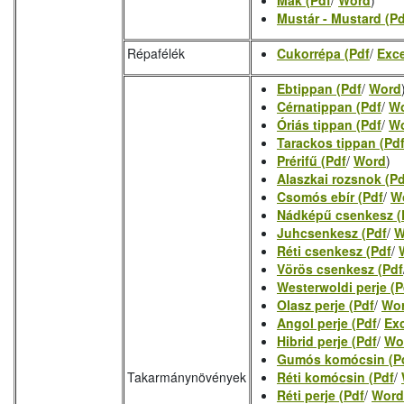
Mák (Pdf
/
Word
)
Mustár - Mustard (Pd
Répafélék
Cukorrépa (Pdf
/
Exce
Ebtippan (Pdf
/
Word
Cérnatippan (Pdf
/
W
Óriás tippan (Pdf
/
W
Tarackos tippan (Pd
Prérifű (Pdf
/
Word
)
Alaszkai rozsnok (Pd
Csomós ebír (Pdf
/
W
Nádképű csenkesz (
Juhcsenkesz (Pdf
/
W
Réti csenkesz (Pdf
/
Vörös csenkesz (Pdf
Westerwoldi perje (P
Olasz perje (Pdf
/
Wo
Angol perje (Pdf
/
Ex
Hibrid perje (Pdf
/
Wo
Gumós komócsin (P
Takarmánynövények
Réti komócsin (Pdf
/
Réti perje (Pdf
/
Word