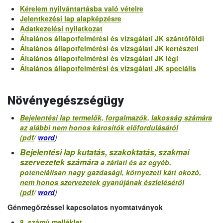
Kérelem nyilvántartásba való vételre
Jelentkezési lap alapképzésre
Adatkezelési nyilatkozat
Általános állapotfelmérési és vizsgálati JK szántóföldi
Általános állapotfelmérési és vizsgálati JK kertészeti
Általános állapotfelmérési és vizsgálati JK légi
Általános állapotfelmérési és vizsgálati JK speciális
Növényegészségügy
Bejelentési lap termelők, forgalmazók, lakosság számára
az alábbi nem honos károsítók előfordulásáról
(pdf
/
word
)
Bejelentési lap kutatás, szakoktatás, szakmai
szervezetek számára
a zárlati és az egyéb,
potenciálisan nagy gazdasági, környezeti kárt okozó,
nem honos szervezetek gyanújának észleléséről
(pdf
/
word
)
Génmegőrzéssel kapcsolatos nyomtatványok
8. számú melléklet