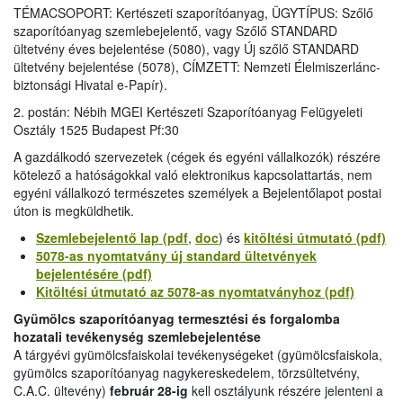
TÉMACSOPORT: Kertészeti szaporítóanyag, ÜGYTÍPUS: Szőlő
szaporítóanyag szemlebejelentő, vagy Szőlő STANDARD
ültetvény éves bejelentése (5080), vagy Új szőlő STANDARD
ültetvény bejelentése (5078), CÍMZETT: Nemzeti Élelmiszerlánc-
biztonsági Hivatal e-Papír).
2. postán: Nébih MGEI Kertészeti Szaporítóanyag Felügyeleti
Osztály 1525 Budapest Pf:30
A gazdálkodó szervezetek (cégek és egyéni vállalkozók) részére
kötelező a hatóságokkal való elektronikus kapcsolattartás, nem
egyéni vállalkozó természetes személyek a Bejelentőlapot postai
úton is megküldhetik.
Szemlebejelentő lap (pdf
,
doc
) és
kitöltési útmutató (pdf)
5078-as nyomtatvány új standard ültetvények
bejelentésére (pdf)
Kitöltési útmutató az 5078-as nyomtatványhoz (pdf)
Gyümölcs szaporítóanyag termesztési és forgalomba
hozatali tevékenység szemlebejelentése
A tárgyévi gyümölcsfaiskolai tevékenységeket (gyümölcsfaiskola,
gyümölcs szaporítóanyag nagykereskedelem, törzsültetvény,
C.A.C. ültevény)
február 28-ig
kell osztályunk részére jelenteni a