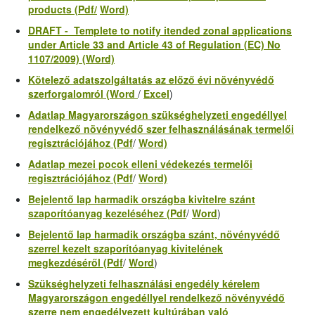
products (Pdf/
Word)
DRAFT - Templete to notify itended
zonal applications
under Article 33 and Article
43
of Regulation (EC) No
1107/2009) (Word)
Kötelező adatszolgáltatás az előző évi növényvédő
szerforgalom
ról (Word
/
Excel
)
Adatlap Magyarországon szükséghelyzeti engedéllyel
rendelkező növényvédő szer felhasználásának
termelői
regisztráció
jához (Pdf
/
Word)
Adatlap mezei pocok elleni védekezés termelői
regisztrációjához (Pdf
/
Word)
Bejelentő lap
harmadik országba kivitelre
szánt
szaporítóanyag kezeléséhez (Pdf
/
Word
)
Bejelentő lap harmadik országba szánt, növényvédő
szerrel kezelt szaporítóanyag
kivitelének
megkezdéséről
(Pdf
/
Word
)
Szükséghelyzeti felhasználási engedély kérelem
Magyarországon engedéllyel rendelkező növényvédő
szerre
nem engedélyezett kultúrában
való