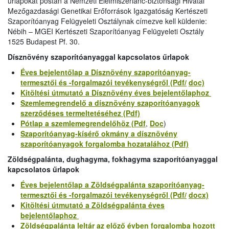
űrlapokat postán a Nemzeti Élelmiszerlánc-biztonsági Hivatal
Mezőgazdasági Genetikai Erőforrások Igazgatóság Kertészeti
Szaporítóanyag Felügyeleti Osztálynak címezve kell küldenie:
Nébih – MGEI Kertészeti Szaporítóanyag Felügyeleti Osztály
1525 Budapest Pf. 30.
Dísznövény szaporítóanyaggal kapcsolatos űrlapok
Éves bejelentőlap a Dísznövény szaporítóanyag-
termesztői és -forgalmazói tevékenységről (Pdf/
doc)
Kitöltési útmutató a Dísznövény éves bejelentőlaphoz
Szemlemegrendelő a dísznövény szaporítóanyagok
szerződéses termeltetéséhez (Pdf)
Pótlap a szemlemegrendelőhöz (Pdf
,
Doc
)
Szaporítóanyag-kísérő okmány a dísznövény
szaporítóanyagok forgalomba hozatalához (Pdf)
Zöldségpalánta, dughagyma, fokhagyma szaporítóanyaggal
kapcsolatos űrlapok
Éves bejelentőlap a Zöldségpalánta szaporítóanyag-
termesztői és -forgalmazói tevékenységről (Pdf/
docx)
Kitöltési útmutató a Zöldségpalánta éves
bejelentőlaphoz
Zöldségpalánta leltár az előző évben forgalomba hozott