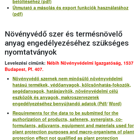
betöltéséhez (pdf)
Útmutató a másolás és export funkciók használatához
(pdf)
Növényvédő szer és termésnövelő
anyag engedélyezéséhez szükséges
nyomtatványok
Levelezési címünk:
Nébih Növényvédelmi Igazgatóság, 1537
Budapest, Pf. 407.
Növényvédő szernek nem minősülő
növényvédelmi
hatású termékek, védőanyagok, kölcsönhatás-fokozók,
segédanyagok, hatásjavítók, növényvédelmi célú
eszközök és anyagok, makroszervezetek
engedélyezéséhez benyújtandó adatok (Pdf/
Word)
Requirements for the data to be submitted for the
authorization of products, safeners, synergists, co-
formulants, adjuvants, equipment and materials used for
plant protection purposes and macro-organisms of plant
protection effect not qualified as plant protection