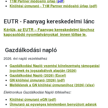
T1M Partner módosító űrlap (
pdf
)
Kitöltési útmutató - T1M Partner módosító űrlap (pdf)
EUTR - Faanyag kereskedelmi lánc
Kérjük, az EUTR – Faanyag kereskedelmi lánchoz
kapcsolódó nyomtatványokat innen töltse le.
Gazdálkodási napló
2026. évi napló vezetéséhez
Gazdálkodási Napló vezetési kötelezettség támogatási
jogcímek és jogszabályok alapján (2026)
Gazdálkodási Napló (2026) (Excel)
GN kitöltési útmutató (2026) (pdf)
Mellékletek a GN kitöltési útmutatóhoz (2026) (xlsx)
Elektronikus Gazdálkodási Napló töltéséhez:
Kitöltési útmutató eGN (pdf)
Útmutató az egységes kérelemben benyújtott adatok