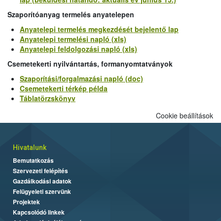
Szaporítóanyag termelés anyatelepen
Anyatelepi termelés megkezdését bejelentő lap
Anyatelepi termelési napló (xls)
Anyatelepi feldolgozási napló (xls)
Csemetekerti nyilvántartás, formanyomtatványok
Szaporítási/forgalmazási napló (doc)
Csemetekerti térkép példa
Táblatörzskönyv
Cookie beállítások
Hivatalunk
Bemutatkozás
Szervezeti felépítés
Gazdálkodási adatok
Felügyeleti szervünk
Projektek
Kapcsolódó linkek