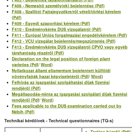
F406 - Nemesitő személy(ek) bejelentése (Pdf)
F408 - Szallitói Fajtajegyzékre/ről vételi/törlési kérelem
(Pdf)
F409 - Egyedi szaporítási kérelem (Pdf)
F410 - Eredménykérés DUS vizsgálatról (Pdf)
F411 - Európai Uniós forgalmazási engedélykérelem (Pdf)
F412 - VCU vizsgálat bejelentés/megszüntetés (Pdf)
F413 - Eredménykérés DUS vizsgálatról CPVO vagy egyéb
társhatóság részéről (Pdf)
Declaration on the legal position of foreign plant
varieties (Pdf
/
Word
)
Nyilatkozat állami elismerésre bejelentett külföldi
növényfajták hazai képviseletéről (Pdf
/
Word
)
Felhívás az igazgatási szolgáltatási díjak fizetési
rendjéről (Pdf)
Megállapodás-minta az igazgatási szolgálati díjak fizetési
rendjéről (Pdf
/
Word
)
Fees applicable to the DUS examination carried out by
Nébih (Pdf)
Technikai kérdőívek - Technical questionnaires (TQ-s)
Taréjos búzafű (Pdf
/