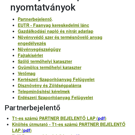
nyomtatványok
Partnerbejelentő
.
EUTR - Faanyag kereskedelmi lánc
Gazdálkodási napló és nitrát adatlap
Növényvédő szer és termésnövelő anyag
engedélyezés
Növényegészségügy
Fajtakísérlet
Szőlő termőhelyi kataszter
Gyümölcs termőhelyi kataszter
Vetőmag
Kertészeti Szaporítóanyag Felügyelet
Dísznövény és Zöldségpalánta
Telepminősítési kérelmek
Erdészeti Szaporítóanyag Felügyelet
Partnerbejelentő
T1-es számú PARTNER BEJELENTŐ LAP (
pdf
)
Kitöltés útmutató - T1-es számú PARTNER BEJELENTŐ
LAP (
pdf
)