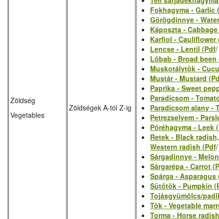
Téli sarjadékhagyma
Fokhagyma - Garlic 
Görögdinnye - Wate
Káposzta - Cabbage
Karfiol - Cauliflower
Lencse - Lentil (Pdf
Lóbab - Broad been 
Muskotálytök - Cucu
Mustár - Mustard (Pd
Paprika - Sweet peppe
Paradicsom - Tomato
Zöldség
Zöldségek A-tól Z-ig
Paradicsom alany - 
Vegetables
Petrezselyem - Parsl
Póréhagyma - Leek (
Retek - Black radish
Western radish (Pdf
Sárgadinnye - Melon
Sárgarépa - Carrot (
Spárga - Asparagus 
Sütőtök - Pumpkin (
Tojásgyümölcs/padli
Tök - Vegetable mar
Torma - Horse radish