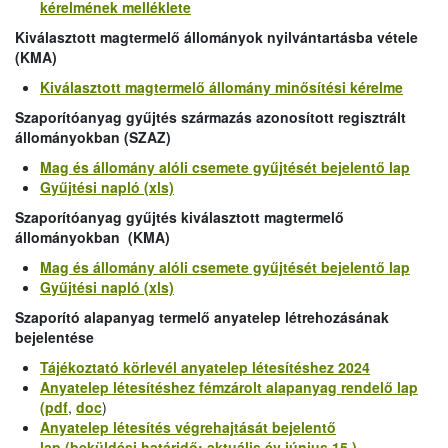
kérelmének melléklete
Kiválasztott magtermelő állományok nyilvántartásba vétele
(KMA)
Kiválasztott magtermelő állomány minősítési kérelme
Szaporítóanyag gyűjtés
származás azonosított regisztrált
állományokban (SZAZ)
Mag és állomány alóli csemete gyűjtését bejelentő lap
Gyűjtési napló (xls)
Szaporítóanyag gyűjtés
kiválasztott magtermelő
állományokban (KMA)
Mag és állomány alóli csemete gyűjtését bejelentő lap
Gyűjtési napló (xls)
Szaporító alapanyag termelő anyatelep létrehozásának
bejelentése
Tájékoztató körlevél anyatelep létesítéshez 2024
Anyatelep létesítéshez fémzárolt alapanyag rendelő lap
(pdf
,
doc
)
Anyatelep létesítés végrehajtását bejelentő
lap (beküldési határidő: aktuális év június 15.)