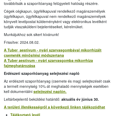
továbbítsák a szaporítóanyag felügyeleti hatóság részére.
Cégek cégkapun, ügyfélkapuval rendelkező magánszemélyek
ügyfélkapun, ügyfélkapuval nem rendelkező magánszemélyek
könyvelt levélpostai küldeményként vagy elektronikus levélként
tudják visszaküldeni bejelentéseiket, kérelmüket.
Munkájukhoz sok sikert kívánunk!
Frissítve:
2024.08.02.
A Tuber aestivum - nyári szarvasgombával mikorrhizált
csemeték minősítési módszertana
A Tuber aestivum - nyári szarvasgomba mikorrhiza
fajmeghatározása
Erdészeti szaporítóanyag selejtezési napló
Az erdészeti szaporítóanyag (csemete és mag) selejtezését csak
a termelt mennyiség 10%-át meghaladó mennyiségek esetében
kell dokumentálni
selejtezési naplón.
Leltárbejelentő beküldési határidő:
aktuális év június 30.
A területi illetékességről a következő linken tájékozódhat
Tájékoztató levél