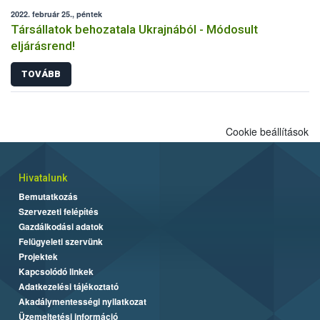
2022. február 25., péntek
Társállatok behozatala Ukrajnából - Módosult
eljárásrend!
TOVÁBB
Cookie beállítások
Hivatalunk
Bemutatkozás
Szervezeti felépítés
Gazdálkodási adatok
Felügyeleti szervünk
Projektek
Kapcsolódó linkek
Adatkezelési tájékoztató
Akadálymentességi nyilatkozat
Üzemeltetési információ