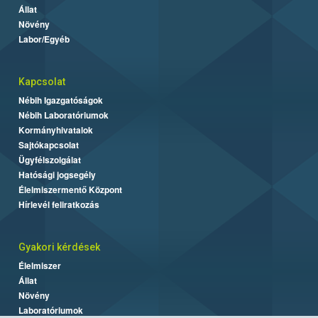
Állat
Növény
Labor/Egyéb
Kapcsolat
Nébih Igazgatóságok
Nébih Laboratóriumok
Kormányhivatalok
Sajtókapcsolat
Ügyfélszolgálat
Hatósági jogsegély
Élelmiszermentő Központ
Hírlevél feliratkozás
Gyakori kérdések
Élelmiszer
Állat
Növény
Laboratóriumok