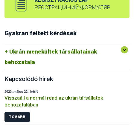
РЕЄСТРАЦІЙНИЙ ФОРМУЛЯР
Gyakran feltett kérdések
Ukrán menekültek társállatainak
behozatala
Kapcsolódó hírek
2023. május 22., hétfő
Visszaáll a normál rend az ukrán társállatok
behozatalában
TOVÁBB