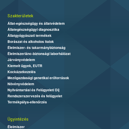
Szakterületek
Állat-egészségügy és állatvédelem
Állategészségügyi diagnosztika
Állatgyógyászati termékek
Borászat és alkoholos italok
Élelmiszer- és takarmánybiztonság
Élelmiszerlánc-biztonsági laborhálózat
Járványvédelem
Kiemelt ügyek, EUTR
Kockázatkezelés
Mezőgazdasági genetikai erőforrások
Növényvédelem
Nyilvántartási és Felügyeleti Díj
Rendszerszervezés és felügyelet
Termékpálya-ellenőrzés
Ügyintézés
Élelmiszer