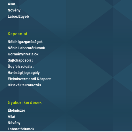
Állat
Növény
Labor/Egyéb
Kapcsolat
Nébih Igazgatóságok
Nébih Laboratóriumok
Kormányhivatalok
Sajtókapcsolat
Ügyfélszolgálat
Hatósági jogsegély
Élelmiszermentő Központ
Hírlevél feliratkozás
Gyakori kérdések
Élelmiszer
Állat
Növény
Laboratóriumok