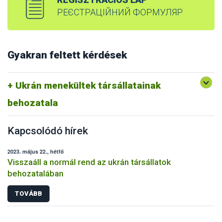
РЕЄСТРАЦІЙНИЙ ФОРМУЛЯР
Gyakran feltett kérdések
Ukrán menekültek társállatainak
behozatala
Kapcsolódó hírek
2023. május 22., hétfő
Visszaáll a normál rend az ukrán társállatok
behozatalában
TOVÁBB