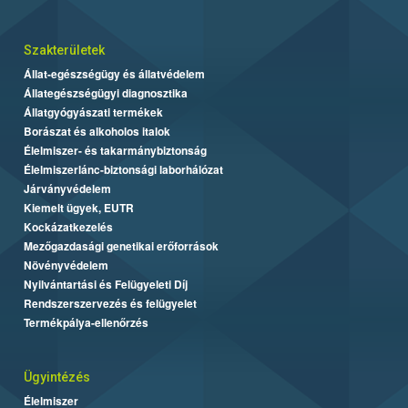
Szakterületek
Állat-egészségügy és állatvédelem
Állategészségügyi diagnosztika
Állatgyógyászati termékek
Borászat és alkoholos italok
Élelmiszer- és takarmánybiztonság
Élelmiszerlánc-biztonsági laborhálózat
Járványvédelem
Kiemelt ügyek, EUTR
Kockázatkezelés
Mezőgazdasági genetikai erőforrások
Növényvédelem
Nyilvántartási és Felügyeleti Díj
Rendszerszervezés és felügyelet
Termékpálya-ellenőrzés
Ügyintézés
Élelmiszer