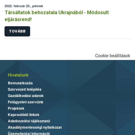
2022. február 25., péntek
Társállatok behozatala Ukrajnából - Módosult
eljárásrend!
TOVÁBB
Cookie beállítások
Hivatalunk
Bemutatkozás
Szervezeti felépítés
Gazdálkodási adatok
Felügyeleti szervünk
Projektek
Kapcsolódó linkek
Adatkezelési tájékoztató
Akadálymentességi nyilatkozat
Üzemeltetési információ