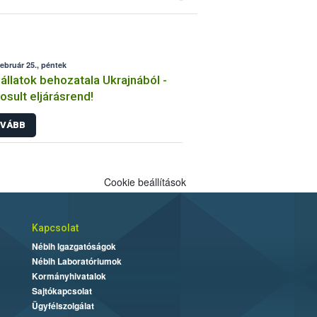
február 25., péntek
állatok behozatala Ukrajnából -
sult eljárásrend!
VÁBB
Cookie beállítások
Kapcsolat
Nébih Igazgatóságok
Nébih Laboratóriumok
Kormányhivatalok
Sajtókapcsolat
Ügyfélszolgálat