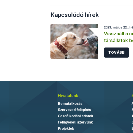
Kapcsolódó hírek
2023. május 22., hé
Visszaáll a 
társállatok 
TOVÁBB
Hivatalunk
Bemutatkozás
Szervezeti felépítés
Gazdálkodási adatok
Felügyeleti szervünk
Projektek