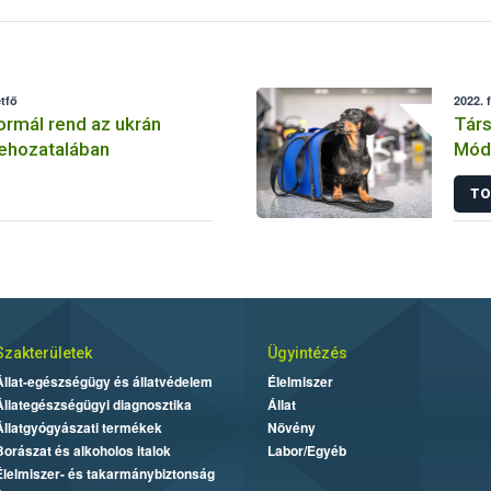
tfő
2022. 
normál rend az ukrán
Társ
behozatalában
Módo
TO
Szakterületek
Ügyintézés
Állat-egészségügy és állatvédelem
Élelmiszer
Állategészségügyi diagnosztika
Állat
Állatgyógyászati termékek
Növény
Borászat és alkoholos italok
Labor/Egyéb
Élelmiszer- és takarmánybiztonság