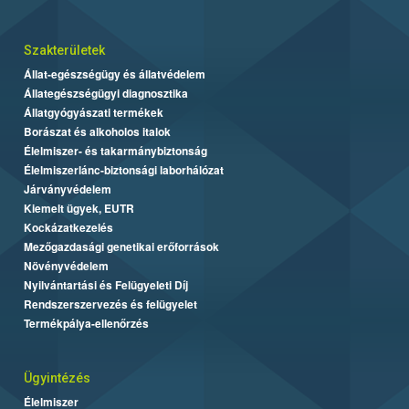
Szakterületek
Állat-egészségügy és állatvédelem
Állategészségügyi diagnosztika
Állatgyógyászati termékek
Borászat és alkoholos italok
Élelmiszer- és takarmánybiztonság
Élelmiszerlánc-biztonsági laborhálózat
Járványvédelem
Kiemelt ügyek, EUTR
Kockázatkezelés
Mezőgazdasági genetikai erőforrások
Növényvédelem
Nyilvántartási és Felügyeleti Díj
Rendszerszervezés és felügyelet
Termékpálya-ellenőrzés
Ügyintézés
Élelmiszer