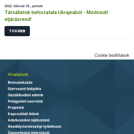
2022. február 25., péntek
Társállatok behozatala Ukrajnából - Módosult
eljárásrend!
TOVÁBB
Cookie beállítások
Hivatalunk
Bemutatkozás
Szervezeti felépítés
Gazdálkodási adatok
Felügyeleti szervünk
Projektek
Kapcsolódó linkek
Adatkezelési tájékoztató
Akadálymentességi nyilatkozat
Üzemeltetési információ