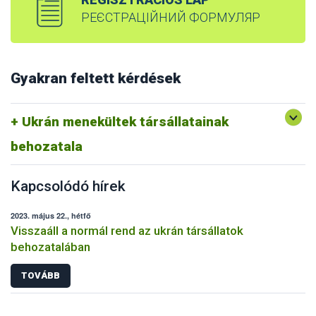
РЕЄСТРАЦІЙНИЙ ФОРМУЛЯР
Gyakran feltett kérdések
Ukrán menekültek társállatainak
behozatala
Kapcsolódó hírek
2023. május 22., hétfő
Visszaáll a normál rend az ukrán társállatok
behozatalában
TOVÁBB