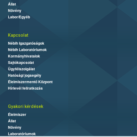
Állat
Növény
Labor/Egyéb
Kapcsolat
Nébih Igazgatóságok
Nébih Laboratóriumok
Kormányhivatalok
Sajtókapcsolat
Ügyfélszolgálat
Hatósági jogsegély
Élelmiszermentő Központ
Hírlevél feliratkozás
Gyakori kérdések
Élelmiszer
Állat
Növény
Laboratóriumok