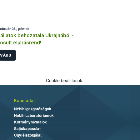
február 25., péntek
állatok behozatala Ukrajnából -
sult eljárásrend!
VÁBB
Cookie beállítások
Kapcsolat
Nébih Igazgatóságok
Nébih Laboratóriumok
Kormányhivatalok
Sajtókapcsolat
Ügyfélszolgálat