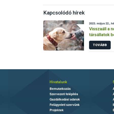
Kapcsolódó hírek
2023. május 22., hé
Visszaáll a 
társállatok 
TOVÁBB
Hivatalunk
Bemutatkozás
Szervezeti felépítés
Gazdálkodási adatok
Felügyeleti szervünk
Projektek