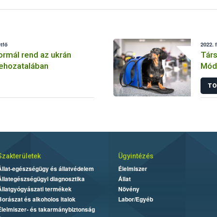
tfő
2022. 
normál rend az ukrán
Társ
behozatalában
Módo
TO
Szakterületek
Ügyintézés
Állat-egészségügy és állatvédelem
Élelmiszer
Állategészségügyi diagnosztika
Állat
Állatgyógyászati termékek
Növény
Borászat és alkoholos italok
Labor/Egyéb
Élelmiszer- és takarmánybiztonság