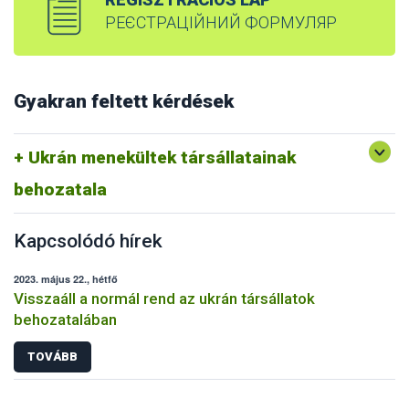
РЕЄСТРАЦІЙНИЙ ФОРМУЛЯР
Gyakran feltett kérdések
Ukrán menekültek társállatainak
behozatala
Kapcsolódó hírek
2023. május 22., hétfő
Visszaáll a normál rend az ukrán társállatok
behozatalában
TOVÁBB