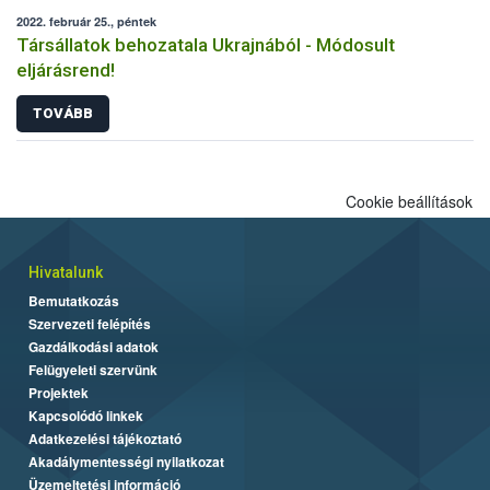
2022. február 25., péntek
Társállatok behozatala Ukrajnából - Módosult
eljárásrend!
TOVÁBB
Cookie beállítások
Hivatalunk
Bemutatkozás
Szervezeti felépítés
Gazdálkodási adatok
Felügyeleti szervünk
Projektek
Kapcsolódó linkek
Adatkezelési tájékoztató
Akadálymentességi nyilatkozat
Üzemeltetési információ