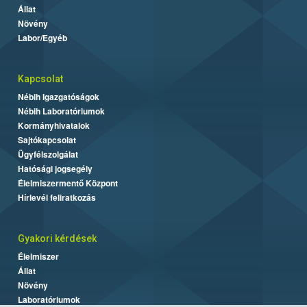
Állat
Növény
Labor/Egyéb
Kapcsolat
Nébih Igazgatóságok
Nébih Laboratóriumok
Kormányhivatalok
Sajtókapcsolat
Ügyfélszolgálat
Hatósági jogsegély
Élelmiszermentő Központ
Hírlevél feliratkozás
Gyakori kérdések
Élelmiszer
Állat
Növény
Laboratóriumok