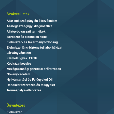
Szakterületek
Állat-egészségügy és állatvédelem
Állategészségügyi diagnosztika
Állatgyógyászati termékek
Borászat és alkoholos italok
Élelmiszer- és takarmánybiztonság
Élelmiszerlánc-biztonsági laborhálózat
Járványvédelem
Kiemelt ügyek, EUTR
Kockázatkezelés
Mezőgazdasági genetikai erőforrások
Növényvédelem
Nyilvántartási és Felügyeleti Díj
Rendszerszervezés és felügyelet
Termékpálya-ellenőrzés
Ügyintézés
Élelmiszer