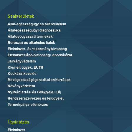
Szakterületek
Állat-egészségügy és állatvédelem
Állategészségügyi diagnosztika
Állatgyógyászati termékek
Borászat és alkoholos italok
Élelmiszer- és takarmánybiztonság
Élelmiszerlánc-biztonsági laborhálózat
Járványvédelem
Kiemelt ügyek, EUTR
Kockázatkezelés
Mezőgazdasági genetikai erőforrások
Növényvédelem
Nyilvántartási és Felügyeleti Díj
Rendszerszervezés és felügyelet
Termékpálya-ellenőrzés
Ügyintézés
Élelmiszer