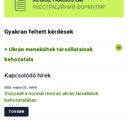
РЕЄСТРАЦІЙНИЙ ФОРМУЛЯР
Gyakran feltett kérdések
Ukrán menekültek társállatainak
behozatala
Kapcsolódó hírek
2023. május 22., hétfő
Visszaáll a normál rend az ukrán társállatok
behozatalában
TOVÁBB