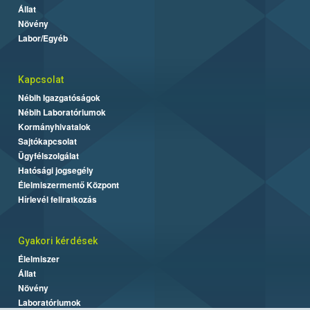
Állat
Növény
Labor/Egyéb
Kapcsolat
Nébih Igazgatóságok
Nébih Laboratóriumok
Kormányhivatalok
Sajtókapcsolat
Ügyfélszolgálat
Hatósági jogsegély
Élelmiszermentő Központ
Hírlevél feliratkozás
Gyakori kérdések
Élelmiszer
Állat
Növény
Laboratóriumok