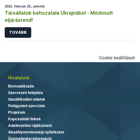
2022. február 25., péntek
Társállatok behozatala Ukrajnából - Módosult
eljárásrend!
TOVÁBB
Cookie beállítások
Hivatalunk
Bemutatkozás
Szervezeti felépítés
Gazdálkodási adatok
Felügyeleti szervünk
Projektek
Kapcsolódó linkek
Adatkezelési tájékoztató
Akadálymentességi nyilatkozat
Üzemeltetési információ