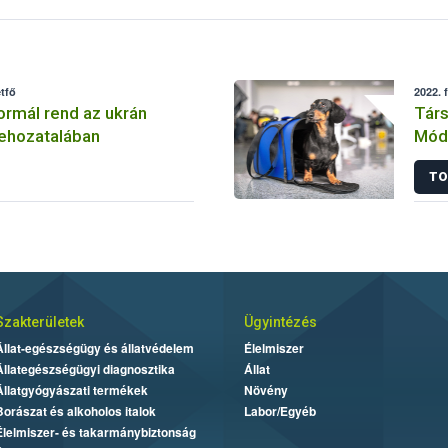
tfő
2022. 
normál rend az ukrán
Társ
behozatalában
Módo
TO
Szakterületek
Ügyintézés
Állat-egészségügy és állatvédelem
Élelmiszer
Állategészségügyi diagnosztika
Állat
Állatgyógyászati termékek
Növény
Borászat és alkoholos italok
Labor/Egyéb
Élelmiszer- és takarmánybiztonság