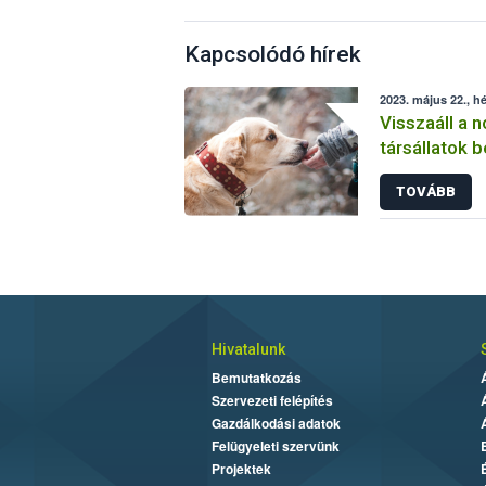
Kapcsolódó hírek
2023. május 22., hé
Visszaáll a 
társállatok 
TOVÁBB
Hivatalunk
Bemutatkozás
Szervezeti felépítés
Gazdálkodási adatok
Felügyeleti szervünk
Projektek