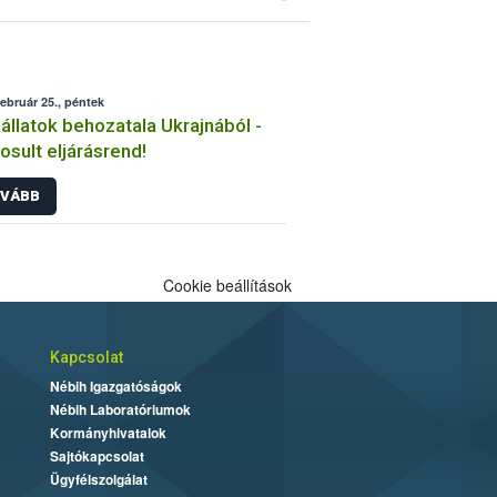
február 25., péntek
állatok behozatala Ukrajnából -
sult eljárásrend!
VÁBB
Cookie beállítások
Kapcsolat
Nébih Igazgatóságok
Nébih Laboratóriumok
Kormányhivatalok
Sajtókapcsolat
Ügyfélszolgálat