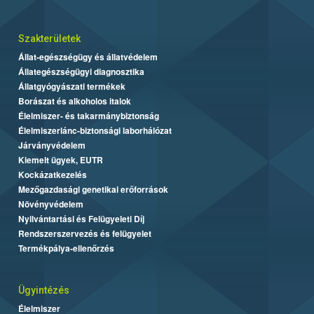
Szakterületek
Állat-egészségügy és állatvédelem
Állategészségügyi diagnosztika
Állatgyógyászati termékek
Borászat és alkoholos italok
Élelmiszer- és takarmánybiztonság
Élelmiszerlánc-biztonsági laborhálózat
Járványvédelem
Kiemelt ügyek, EUTR
Kockázatkezelés
Mezőgazdasági genetikai erőforrások
Növényvédelem
Nyilvántartási és Felügyeleti Díj
Rendszerszervezés és felügyelet
Termékpálya-ellenőrzés
Ügyintézés
Élelmiszer