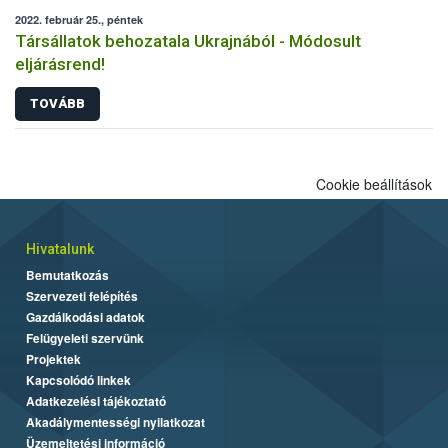
2022. február 25., péntek
Társállatok behozatala Ukrajnából - Módosult
eljárásrend!
TOVÁBB
Cookie beállítások
Hivatalunk
Bemutatkozás
Szervezeti felépítés
Gazdálkodási adatok
Felügyeleti szervünk
Projektek
Kapcsolódó linkek
Adatkezelési tájékoztató
Akadálymentességi nyilatkozat
Üzemeltetési információ