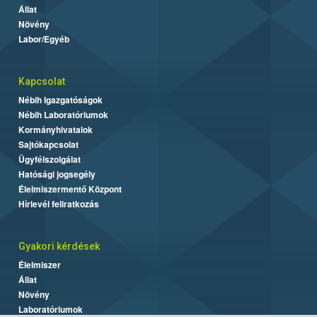
Állat
Növény
Labor/Egyéb
Kapcsolat
Nébih Igazgatóságok
Nébih Laboratóriumok
Kormányhivatalok
Sajtókapcsolat
Ügyfélszolgálat
Hatósági jogsegély
Élelmiszermentő Központ
Hírlevél feliratkozás
Gyakori kérdések
Élelmiszer
Állat
Növény
Laboratóriumok