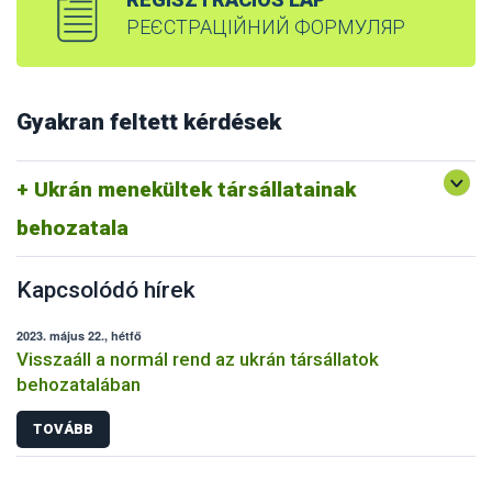
РЕЄСТРАЦІЙНИЙ ФОРМУЛЯР
Gyakran feltett kérdések
Ukrán menekültek társállatainak
behozatala
Kapcsolódó hírek
2023. május 22., hétfő
Visszaáll a normál rend az ukrán társállatok
behozatalában
TOVÁBB