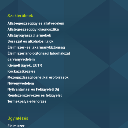
Szakterületek
Állat-egészségügy és állatvédelem
Állategészségügyi diagnosztika
Állatgyógyászati termékek
Borászat és alkoholos italok
Élelmiszer- és takarmánybiztonság
Élelmiszerlánc-biztonsági laborhálózat
Járványvédelem
Kiemelt ügyek, EUTR
Kockázatkezelés
Mezőgazdasági genetikai erőforrások
Növényvédelem
Nyilvántartási és Felügyeleti Díj
Rendszerszervezés és felügyelet
Termékpálya-ellenőrzés
Ügyintézés
Élelmiszer