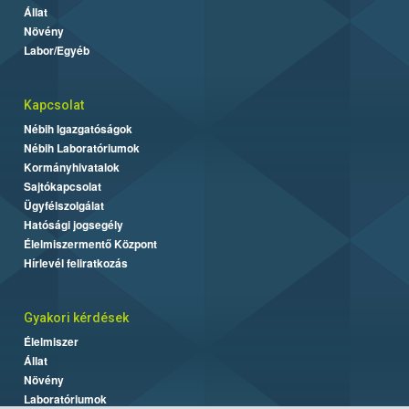
Állat
Növény
Labor/Egyéb
Kapcsolat
Nébih Igazgatóságok
Nébih Laboratóriumok
Kormányhivatalok
Sajtókapcsolat
Ügyfélszolgálat
Hatósági jogsegély
Élelmiszermentő Központ
Hírlevél feliratkozás
Gyakori kérdések
Élelmiszer
Állat
Növény
Laboratóriumok