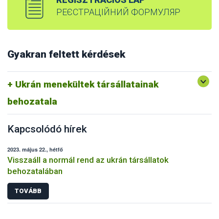
РЕЄСТРАЦІЙНИЙ ФОРМУЛЯР
Gyakran feltett kérdések
Ukrán menekültek társállatainak
behozatala
Kapcsolódó hírek
2023. május 22., hétfő
Visszaáll a normál rend az ukrán társállatok
behozatalában
TOVÁBB