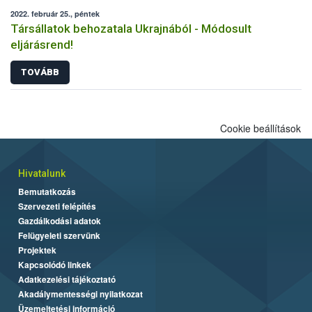
2022. február 25., péntek
Társállatok behozatala Ukrajnából - Módosult
eljárásrend!
TOVÁBB
Cookie beállítások
Hivatalunk
Bemutatkozás
Szervezeti felépítés
Gazdálkodási adatok
Felügyeleti szervünk
Projektek
Kapcsolódó linkek
Adatkezelési tájékoztató
Akadálymentességi nyilatkozat
Üzemeltetési információ