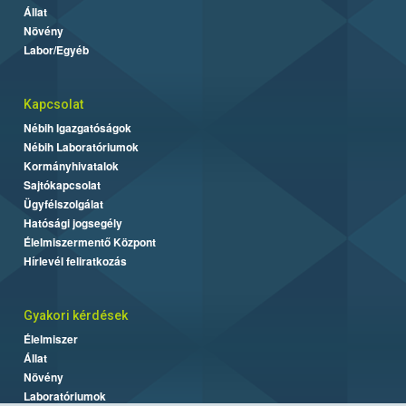
Állat
Növény
Labor/Egyéb
Kapcsolat
Nébih Igazgatóságok
Nébih Laboratóriumok
Kormányhivatalok
Sajtókapcsolat
Ügyfélszolgálat
Hatósági jogsegély
Élelmiszermentő Központ
Hírlevél feliratkozás
Gyakori kérdések
Élelmiszer
Állat
Növény
Laboratóriumok