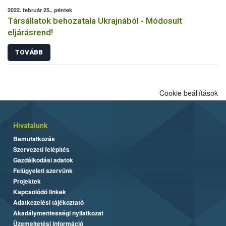
2022. február 25., péntek
Társállatok behozatala Ukrajnából - Módosult
eljárásrend!
TOVÁBB
Cookie beállítások
Hivatalunk
Bemutatkozás
Szervezeti felépítés
Gazdálkodási adatok
Felügyeleti szervünk
Projektek
Kapcsolódó linkek
Adatkezelési tájékoztató
Akadálymentességi nyilatkozat
Üzemeltetési információ