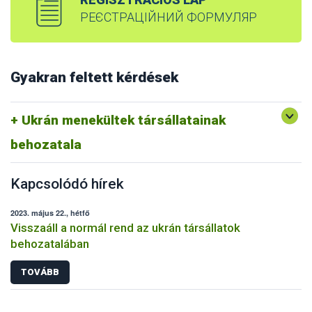
РЕЄСТРАЦІЙНИЙ ФОРМУЛЯР
Gyakran feltett kérdések
Ukrán menekültek társállatainak
behozatala
Kapcsolódó hírek
2023. május 22., hétfő
Visszaáll a normál rend az ukrán társállatok
behozatalában
TOVÁBB