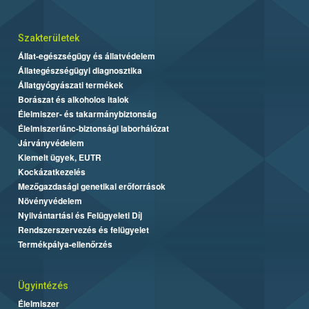
Szakterületek
Állat-egészségügy és állatvédelem
Állategészségügyi diagnosztika
Állatgyógyászati termékek
Borászat és alkoholos italok
Élelmiszer- és takarmánybiztonság
Élelmiszerlánc-biztonsági laborhálózat
Járványvédelem
Kiemelt ügyek, EUTR
Kockázatkezelés
Mezőgazdasági genetikai erőforrások
Növényvédelem
Nyilvántartási és Felügyeleti Díj
Rendszerszervezés és felügyelet
Termékpálya-ellenőrzés
Ügyintézés
Élelmiszer