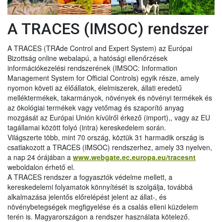
A TRACES (IMSOC) rendszer
A TRACES (TRAde Control and Expert System) az Európai
Bizottság online webalapú, a hatósági ellenőrzések
információkezelési rendszerének (IMSOC: Information
Management System for Official Controls) egyik része, amely
nyomon követi az élőállatok, élelmiszerek, állati eredetű
melléktermékek, takarmányok, növények és növényi termékek és
az ökológiai termékek vagy vetőmag és szaporító anyag
mozgását az Európai Unión kívülről érkező (import),, vagy az EU
tagállamai között folyó (intra) kereskedelem során.
Világszerte több, mint 70 ország, köztük 31 harmadik ország is
csatlakozott a TRACES (IMSOC) rendszerhez, amely 33 nyelven,
a nap 24 órájában a
www.webgate.ec.europa.eu/tracesnt
weboldalon érhető el.
A TRACES rendszer a fogyasztók védelme mellett, a
kereskedelemi folyamatok könnyítését is szolgálja, továbbá
alkalmazása jelentős előrelépést jelent az állat-, és
növénybetegségek megfigyelése és a csalás elleni küzdelem
terén is. Magyarországon a rendszer használata kötelező.