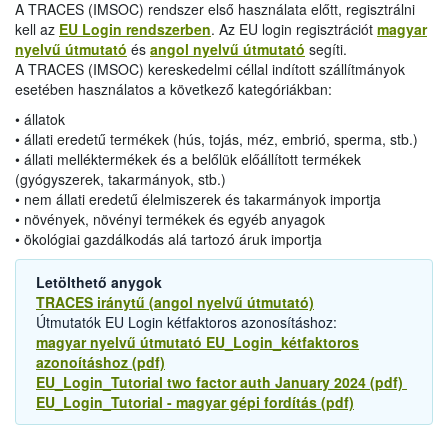
A TRACES (IMSOC) rendszer első használata előtt, regisztrálni
kell az
EU Login rendszerben
. Az EU login regisztrációt
magyar
nyelvű útmutató
és
angol nyelvű útmutató
segíti.
A TRACES (IMSOC) kereskedelmi céllal indított szállítmányok
esetében használatos a következő kategóriákban:
• állatok
• állati eredetű termékek (hús, tojás, méz, embrió, sperma, stb.)
• állati melléktermékek és a belőlük előállított termékek
(gyógyszerek, takarmányok, stb.)
• nem állati eredetű élelmiszerek és takarmányok importja
• növények, növényi termékek és egyéb anyagok
• ökológiai gazdálkodás alá tartozó áruk importja
Letölthető anygok
TRACES iránytű (angol nyelvű útmutató)
Útmutatók EU Login kétfaktoros azonosításhoz:
magyar nyelvű útmutató EU_Login_kétfaktoros
azonoításhoz (pdf)
EU_Login_Tutorial two factor auth January 2024 (pdf)
EU_Login_Tutorial - magyar gépi fordítás (pdf)