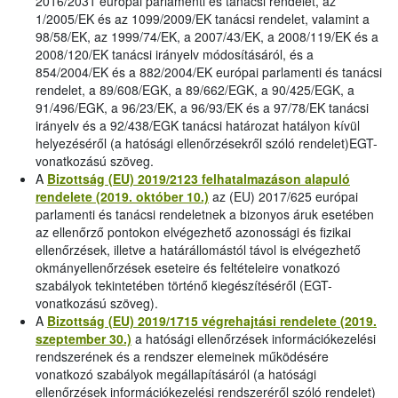
2016/2031 európai parlamenti és tanácsi rendelet, az
1/2005/EK és az 1099/2009/EK tanácsi rendelet, valamint a
98/58/EK, az 1999/74/EK, a 2007/43/EK, a 2008/119/EK és a
2008/120/EK tanácsi irányelv módosításáról, és a
854/2004/EK és a 882/2004/EK európai parlamenti és tanácsi
rendelet, a 89/608/EGK, a 89/662/EGK, a 90/425/EGK, a
91/496/EGK, a 96/23/EK, a 96/93/EK és a 97/78/EK tanácsi
irányelv és a 92/438/EGK tanácsi határozat hatályon kívül
helyezéséről (a hatósági ellenőrzésekről szóló rendelet)EGT-
vonatkozású szöveg.
A
Bizottság (EU) 2019/2123 felhatalmazáson alapuló
rendelete (2019. október 10.)
az (EU) 2017/625 európai
parlamenti és tanácsi rendeletnek a bizonyos áruk esetében
az ellenőrző pontokon elvégezhető azonossági és fizikai
ellenőrzések, illetve a határállomástól távol is elvégezhető
okmányellenőrzések eseteire és feltételeire vonatkozó
szabályok tekintetében történő kiegészítéséről (EGT-
vonatkozású szöveg).
A
Bizottság (EU) 2019/1715 végrehajtási rendelete (2019.
szeptember 30.)
a hatósági ellenőrzések információkezelési
rendszerének és a rendszer elemeinek működésére
vonatkozó szabályok megállapításáról (a hatósági
ellenőrzések információkezelési rendszeréről szóló rendelet)