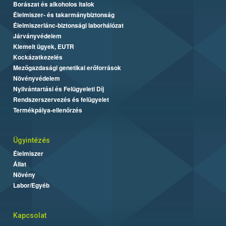
Borászat és alkoholos italok
Élelmiszer- és takarmánybiztonság
Élelmiszerlánc-biztonsági laborhálózat
Járványvédelem
Kiemelt ügyek, EUTR
Kockázatkezelés
Mezőgazdasági genetikai erőforrások
Növényvédelem
Nyilvántartási és Felügyeleti Díj
Rendszerszervezés és felügyelet
Termékpálya-ellenőrzés
Ügyintézés
Élelmiszer
Állat
Növény
Labor/Egyéb
Kapcsolat