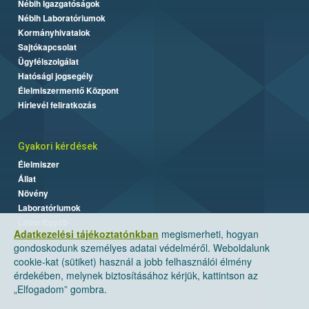
Nébih Igazgatóságok
Nébih Laboratóriumok
Kormányhivatalok
Sajtókapcsolat
Ügyfélszolgálat
Hatósági jogsegély
Élelmiszermentő Központ
Hírlevél feliratkozás
Gyakori kérdések
Élelmiszer
Állat
Növény
Laboratóriumok
Labor/Egyéb
Adatkezelési tájékoztatónkban
megismerheti, hogyan
gondoskodunk személyes adatai védelméről. Weboldalunk
cookie-kat (sütiket) használ a jobb felhasználói élmény
érdekében, melynek biztosításához kérjük, kattintson az
„Elfogadom” gombra.