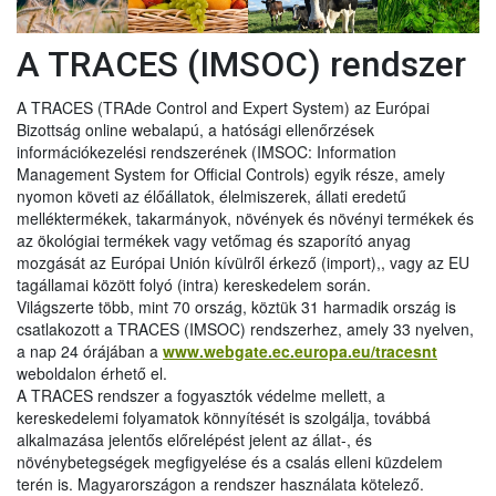
A TRACES (IMSOC) rendszer
A TRACES (TRAde Control and Expert System) az Európai
Bizottság online webalapú, a hatósági ellenőrzések
információkezelési rendszerének (IMSOC: Information
Management System for Official Controls) egyik része, amely
nyomon követi az élőállatok, élelmiszerek, állati eredetű
melléktermékek, takarmányok, növények és növényi termékek és
az ökológiai termékek vagy vetőmag és szaporító anyag
mozgását az Európai Unión kívülről érkező (import),, vagy az EU
tagállamai között folyó (intra) kereskedelem során.
Világszerte több, mint 70 ország, köztük 31 harmadik ország is
csatlakozott a TRACES (IMSOC) rendszerhez, amely 33 nyelven,
a nap 24 órájában a
www.webgate.ec.europa.eu/tracesnt
weboldalon érhető el.
A TRACES rendszer a fogyasztók védelme mellett, a
kereskedelemi folyamatok könnyítését is szolgálja, továbbá
alkalmazása jelentős előrelépést jelent az állat-, és
növénybetegségek megfigyelése és a csalás elleni küzdelem
terén is. Magyarországon a rendszer használata kötelező.