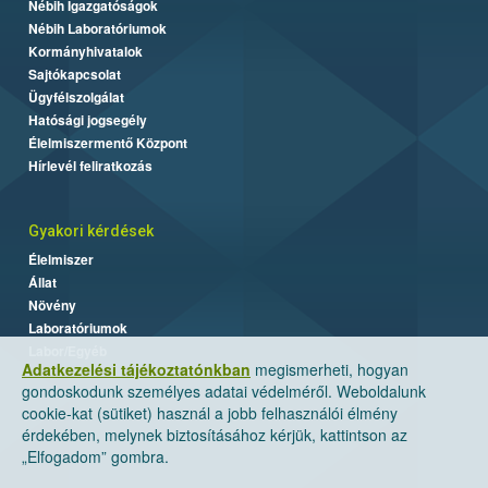
Nébih Igazgatóságok
Nébih Laboratóriumok
Kormányhivatalok
Sajtókapcsolat
Ügyfélszolgálat
Hatósági jogsegély
Élelmiszermentő Központ
Hírlevél feliratkozás
Gyakori kérdések
Élelmiszer
Állat
Növény
Laboratóriumok
Labor/Egyéb
Adatkezelési tájékoztatónkban
megismerheti, hogyan
gondoskodunk személyes adatai védelméről. Weboldalunk
cookie-kat (sütiket) használ a jobb felhasználói élmény
érdekében, melynek biztosításához kérjük, kattintson az
„Elfogadom” gombra.