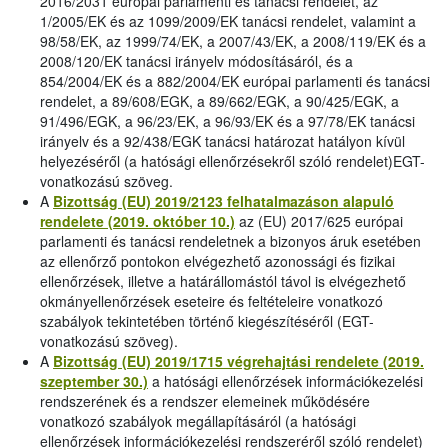
2016/2031 európai parlamenti és tanácsi rendelet, az
1/2005/EK és az 1099/2009/EK tanácsi rendelet, valamint a
98/58/EK, az 1999/74/EK, a 2007/43/EK, a 2008/119/EK és a
2008/120/EK tanácsi irányelv módosításáról, és a
854/2004/EK és a 882/2004/EK európai parlamenti és tanácsi
rendelet, a 89/608/EGK, a 89/662/EGK, a 90/425/EGK, a
91/496/EGK, a 96/23/EK, a 96/93/EK és a 97/78/EK tanácsi
irányelv és a 92/438/EGK tanácsi határozat hatályon kívül
helyezéséről (a hatósági ellenőrzésekről szóló rendelet)EGT-
vonatkozású szöveg.
A
Bizottság (EU) 2019/2123 felhatalmazáson alapuló
rendelete (2019. október 10.)
az (EU) 2017/625 európai
parlamenti és tanácsi rendeletnek a bizonyos áruk esetében
az ellenőrző pontokon elvégezhető azonossági és fizikai
ellenőrzések, illetve a határállomástól távol is elvégezhető
okmányellenőrzések eseteire és feltételeire vonatkozó
szabályok tekintetében történő kiegészítéséről (EGT-
vonatkozású szöveg).
A
Bizottság (EU) 2019/1715 végrehajtási rendelete (2019.
szeptember 30.)
a hatósági ellenőrzések információkezelési
rendszerének és a rendszer elemeinek működésére
vonatkozó szabályok megállapításáról (a hatósági
ellenőrzések információkezelési rendszeréről szóló rendelet)