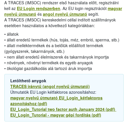
A TRACES (IMSOC) rendszer első használata előtt, regisztrálni
kell az
EU Login rendszerben
. Az EU login regisztrációt
magyar
nyelvű útmutató
és
angol nyelvű útmutató
segíti.
A TRACES (IMSOC) kereskedelmi céllal indított szállítmányok
esetében használatos a következő kategóriákban:
• állatok
• állati eredetű termékek (hús, tojás, méz, embrió, sperma, stb.)
• állati melléktermékek és a belőlük előállított termékek
(gyógyszerek, takarmányok, stb.)
• nem állati eredetű élelmiszerek és takarmányok importja
• növények, növényi termékek és egyéb anyagok
• ökológiai gazdálkodás alá tartozó áruk importja
Letölthető anygok
TRACES iránytű (angol nyelvű útmutató)
Útmutatók EU Login kétfaktoros azonosításhoz:
magyar nyelvű útmutató EU_Login_kétfaktoros
azonoításhoz (pdf)
EU_Login_Tutorial two factor auth January 2024 (pdf)
EU_Login_Tutorial - magyar gépi fordítás (pdf)