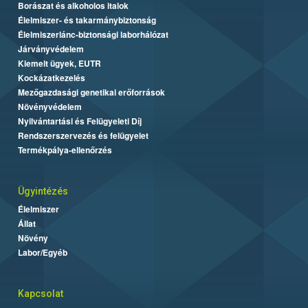
Borászat és alkoholos italok
Élelmiszer- és takarmánybiztonság
Élelmiszerlánc-biztonsági laborhálózat
Járványvédelem
Kiemelt ügyek, EUTR
Kockázatkezelés
Mezőgazdasági genetikai erőforrások
Növényvédelem
Nyilvántartási és Felügyeleti Díj
Rendszerszervezés és felügyelet
Termékpálya-ellenőrzés
Ügyintézés
Élelmiszer
Állat
Növény
Labor/Egyéb
Kapcsolat