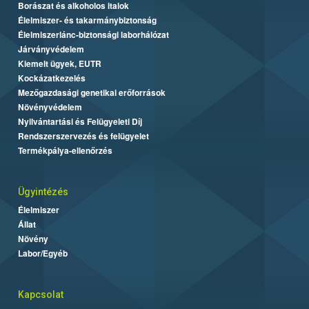
Borászat és alkoholos italok
Élelmiszer- és takarmánybiztonság
Élelmiszerlánc-biztonsági laborhálózat
Járványvédelem
Kiemelt ügyek, EUTR
Kockázatkezelés
Mezőgazdasági genetikai erőforrások
Növényvédelem
Nyilvántartási és Felügyeleti Díj
Rendszerszervezés és felügyelet
Termékpálya-ellenőrzés
Ügyintézés
Élelmiszer
Állat
Növény
Labor/Egyéb
Kapcsolat