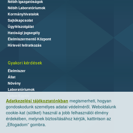
Nébih Igazgatóságok
Nébih Laboratóriumok
Kormányhivatalok
Sajtókapcsolat
Ügyfélszolgálat
Hatósági jogsegély
Élelmiszermentő Központ
Hírlevél feliratkozás
Gyakori kérdések
Élelmiszer
Állat
Növény
Laboratóriumok
Labor/Egyéb
Adatkezelési tájékoztatónkban
megismerheti, hogyan
gondoskodunk személyes adatai védelméről. Weboldalunk
cookie-kat (sütiket) használ a jobb felhasználói élmény
érdekében, melynek biztosításához kérjük, kattintson az
„Elfogadom” gombra.