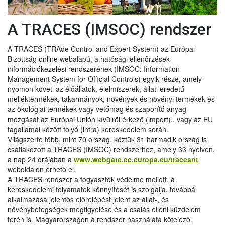
A TRACES (IMSOC) rendszer
A TRACES (TRAde Control and Expert System) az Európai
Bizottság online webalapú, a hatósági ellenőrzések
információkezelési rendszerének (IMSOC: Information
Management System for Official Controls) egyik része, amely
nyomon követi az élőállatok, élelmiszerek, állati eredetű
melléktermékek, takarmányok, növények és növényi termékek és
az ökológiai termékek vagy vetőmag és szaporító anyag
mozgását az Európai Unión kívülről érkező (import),, vagy az EU
tagállamai között folyó (intra) kereskedelem során.
Világszerte több, mint 70 ország, köztük 31 harmadik ország is
csatlakozott a TRACES (IMSOC) rendszerhez, amely 33 nyelven,
a nap 24 órájában a
www.webgate.ec.europa.eu/tracesnt
weboldalon érhető el.
A TRACES rendszer a fogyasztók védelme mellett, a
kereskedelemi folyamatok könnyítését is szolgálja, továbbá
alkalmazása jelentős előrelépést jelent az állat-, és
növénybetegségek megfigyelése és a csalás elleni küzdelem
terén is. Magyarországon a rendszer használata kötelező.