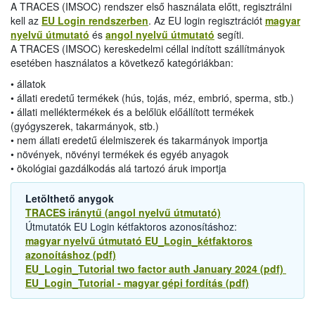
A TRACES (IMSOC) rendszer első használata előtt, regisztrálni
kell az
EU Login rendszerben
. Az EU login regisztrációt
magyar
nyelvű útmutató
és
angol nyelvű útmutató
segíti.
A TRACES (IMSOC) kereskedelmi céllal indított szállítmányok
esetében használatos a következő kategóriákban:
• állatok
• állati eredetű termékek (hús, tojás, méz, embrió, sperma, stb.)
• állati melléktermékek és a belőlük előállított termékek
(gyógyszerek, takarmányok, stb.)
• nem állati eredetű élelmiszerek és takarmányok importja
• növények, növényi termékek és egyéb anyagok
• ökológiai gazdálkodás alá tartozó áruk importja
Letölthető anygok
TRACES iránytű (angol nyelvű útmutató)
Útmutatók EU Login kétfaktoros azonosításhoz:
magyar nyelvű útmutató EU_Login_kétfaktoros
azonoításhoz (pdf)
EU_Login_Tutorial two factor auth January 2024 (pdf)
EU_Login_Tutorial - magyar gépi fordítás (pdf)