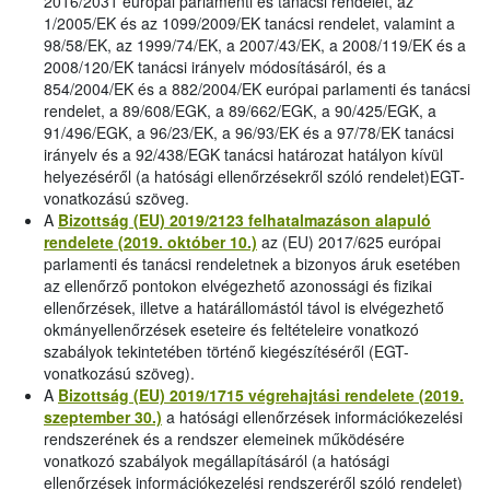
2016/2031 európai parlamenti és tanácsi rendelet, az
1/2005/EK és az 1099/2009/EK tanácsi rendelet, valamint a
98/58/EK, az 1999/74/EK, a 2007/43/EK, a 2008/119/EK és a
2008/120/EK tanácsi irányelv módosításáról, és a
854/2004/EK és a 882/2004/EK európai parlamenti és tanácsi
rendelet, a 89/608/EGK, a 89/662/EGK, a 90/425/EGK, a
91/496/EGK, a 96/23/EK, a 96/93/EK és a 97/78/EK tanácsi
irányelv és a 92/438/EGK tanácsi határozat hatályon kívül
helyezéséről (a hatósági ellenőrzésekről szóló rendelet)EGT-
vonatkozású szöveg.
A
Bizottság (EU) 2019/2123 felhatalmazáson alapuló
rendelete (2019. október 10.)
az (EU) 2017/625 európai
parlamenti és tanácsi rendeletnek a bizonyos áruk esetében
az ellenőrző pontokon elvégezhető azonossági és fizikai
ellenőrzések, illetve a határállomástól távol is elvégezhető
okmányellenőrzések eseteire és feltételeire vonatkozó
szabályok tekintetében történő kiegészítéséről (EGT-
vonatkozású szöveg).
A
Bizottság (EU) 2019/1715 végrehajtási rendelete (2019.
szeptember 30.)
a hatósági ellenőrzések információkezelési
rendszerének és a rendszer elemeinek működésére
vonatkozó szabályok megállapításáról (a hatósági
ellenőrzések információkezelési rendszeréről szóló rendelet)