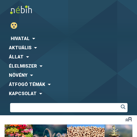
A növényegészségügyi
intézkedések szakmai
alapjául szolgáló
Jogszabály címe
alaprendelet és
HIVATAL
másodlagos rendeletei
Jogszabály száma
AKTUÁLIS
ÁLLAT
Az Európai Parlament és a Tanács (EU)
2016/2031 rendelete (2016. október 26.) a
ÉLELMISZER
növénykárosítókkal szembeni védekező
NÖVÉNY
intézkedésekről,
a 228/2013/EU, a
ÁTFOGÓ TÉMÁK
652/2014/EU és az 1143/2014/EU európai
parlamenti és tanácsi rendelet módosításáról,
KAPCSOLAT
valamint a 69/464/EGK, a 74/647/EGK, a
2016/2031
93/85/EGK, a 98/57/EK, a 2000/29/EK, a
alaprendelet
2006/91/EK és a 2007/33/EK tanácsi irányelv
hatályon kívül helyezéséről
[PHR]
[2016/2031 rendelet hivatkozási alapja: EUMSZ
[az Európai Unió működéséről szóló szerződés]