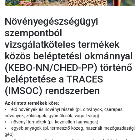
különösen annak 43. cikke (2) bek.]
módosította
: 2017/625; helyesbítette:
Növényegészségügyi
2017.5.24.(2017/625), 2020.2.7. (2016/2031),
2020.12.10 (2017/625)
szempontból
vizsgálatköteles termékek
A Bizottság (EU) 2017/2313 végrehajtási
rendelete (2017. december 13.) az Unió területén
közös beléptetési okmánnyal
belüli szállításhoz, illetve a védett zónákba
2017/2313
történő behozatalhoz és az azokon belüli
(KEBO-NN/CHED-PP) történő
szállításhoz szükséges
növényútlevelekre
beléptetése a TRACES
vonatkozó formai előírások
meghatározásáról
[PHR: 83(7)]
(IMSOC) rendszerben
A Bizottság (EU) 2018/2018 végrehajtási
rendelete (2018. december 18.) az (EU)
Az érintett termékek köre:
• élő növények és növényi részek (pl. oltványok, cserepes
2016/2031 európai parlamenti és tanácsi rendelet
növények, zöldségek, gyümölcsök, vágott virág)
42. cikkének (1) bekezdése szerinti, a
magas
• növényi termékek (pl. kezeletlen faanyagok)
növényegészségügyi kockázatot jelentő
2018/2018
• egyéb anyagok (pl. termesztő közeg, használt mezőgazdasági
növényekre, növényi termékekre és egyéb
gép)
anyagokra
vonatkozó kockázatértékelés