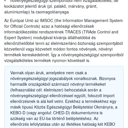
• növényegészségügyi szempontból nem vizsgálatköteles, de
elvégzése érdekében követendő
eljárásra
kockázatot jelentő áruk (pl. palakő, márvány, gránit,
vonatkozó különleges szabályok
alumíniumlap) fa csomagolóanyaga
megállapításáról
[PHR: 42(6)]
Az Európai Unió az IMSOC (the Information Management System
for Official Controls) azaz a hatósági ellenőrzések
A Bizottság (EU) 2018/2019 végrehajtási
információkezelési rendszerének TRACES (TRAde Control and
rendelete (2018. december 18.) az (EU)
Expert System) moduljával kívánja átláthatóbbá és
A növényegészségügyi megfelelés ellenőrzése az erre kijelölt
2016/2031 rendelet 42. cikke értelmében
magas
ellenőrizhetőbbé tenni az élelmiszerlánc-biztonság szempontjából
növényegészségügyi határállomásokon vagy határállomástól
növényegészségügyi kockázatot jelentő
közvetlenül vagy közvetett módon fontos növények, növényi
1
eltérő ellenőrző pontokon
történik.
növények
, növényi termékek és egyéb anyagok
termékek kereskedelmét. Így a növényegészségügyi szempontból
ideiglenes
jegyzékének
és az Unióba való
Az EU növényegészségügyi határállomásainak
vizsgálatköteles termékek nyomon követését is.
jegyzéke
behozatal tekintetében az említett rendelet 73.
A TRACES az Európai Bizottság online
hatósági
Magyarországi határállomások jegyzéke
cikkében előírt növényegészségügyi
ellenőrzések információkezelési rendszeréne
k (IMSOC)
Vannak olyan áruk, amelyekre nem csak a
Magyarországi ellenőrző pontok jegyzéke
egyik modulja, amely nyomon követi az állatok, élelmiszerek,
bizonyítvány követelménye alól mentesülő
növényegészségügyi jogszabályok vonatkoznak. Bizonyos
Magyarországi növényegészségügyi határállomások
takarmányok és növények mozgását az Európai Unión kívülről
növények jegyzékének
létrehozásáról
[PHR:
harmadik országokból származó növényi termékeket
érkező, vagy az EU tagállamai között folyó kereskedelem
Magyarországi növényegészségügyi ellenőrzőpontok
(felhasználási cél: élelmiszer) behozataluk során a
42(3) és 73.]
A szállítmányért felelős vállalkozónak, vagy megbízottjának
során.
növényegészségügyi ellenőrzéssel együtt, fokozott import
módosította:
(importőr, speditőr) előzetesen értesítenie kell a hatóságot,
A TRACES használata előtt a szállítmányért felelős
ellenőrzésnek is alá kell vetni. Ezekhez a termékekhez egy
2018/2019
hogy vizsgálatköteles terméket kíván behozni az EU területére.
vállalkozónak regisztrálnia kell az
EU Login
rendszerben, ahol
másik típusú Közös Egészségügyi Beléptetési Okmányra, a
§
2. cikk és II. melléklet -
2019/2072
törölte
A bejelentést:
készül egy EU login fiók. Ezzel a felhasználónévvel és jelszóval
KEBO-D (vagy angolul: CHED-D) dokumentumra is
• a szállítmány várható érkezése előtt legalább egy
lehet belépni az
IMSOC-TRACES
modulba, ahol a felhasználó
§
I. melléklet 1. és 4. pont -
2020/1214
(1. pont:
szükség van az EU-ba történő beléptetéshez. Az
munkanappal,
kérvényezheti a cégének és a cég tevékenységeinek
jegyzékben módosul
Albizia
és
Robinia
Izrael
ellenőrzés lefolytatása után az illetékes hatóság két KEBO