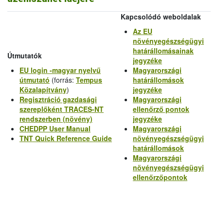
Kapcsolódó weboldalak
Az EU
növényegészségügyi
határállomásainak
Útmutatók
jegyzéke
EU login -magyar nyelvű
Magyarországi
útmutató
(forrás:
Tempus
határállomások
Közalapítvány
)
jegyzéke
Regisztráció gazdasági
Magyarországi
szereplőként TRACES-NT
ellenőrző pontok
rendszerben (növény)
jegyzéke
CHEDPP User Manual
Magyarországi
TNT Quick Reference Guide
növényegészségügyi
határállomások
Magyarországi
növényegészségügyi
ellenőrzőpontok