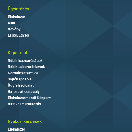
Ügyintézés
Élelmiszer
Állat
Növény
Labor/Egyéb
Kapcsolat
Nébih Igazgatóságok
Nébih Laboratóriumok
Kormányhivatalok
Sajtókapcsolat
Ügyfélszolgálat
Hatósági jogsegély
Élelmiszermentő Központ
Hírlevél feliratkozás
Gyakori kérdések
Élelmiszer