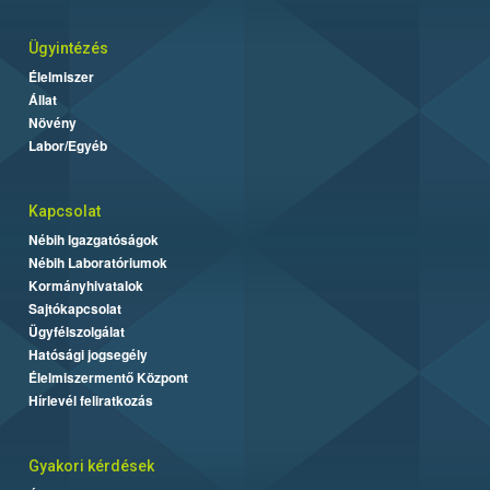
Ügyintézés
Élelmiszer
Állat
Növény
Labor/Egyéb
Kapcsolat
Nébih Igazgatóságok
Nébih Laboratóriumok
Kormányhivatalok
Sajtókapcsolat
Ügyfélszolgálat
Hatósági jogsegély
Élelmiszermentő Központ
Hírlevél feliratkozás
Gyakori kérdések