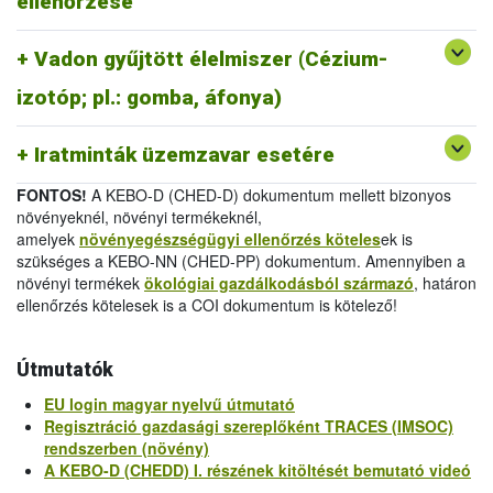
ellenőrzése
melléklet
/
Official Certificate (EU) 2019/1793 Annex
IV.
Vadon gyűjtött élelmiszer (Cézium-
-
Egészségügyi bizonyítvány 2011/884/EU III.
melléklet
/
Health Certificate 2011/884/EU Annex III
izotóp; pl.: gomba, áfonya)
-
Vizsgálati jelentés 2011/884/EU IV.
melléklet
/
Analytical Report 2011/884/EU Annex IV
Iratminták üzemzavar esetére
FONTOS!
A KEBO-D (CHED-D) dokumentum mellett bizonyos
növényeknél, növényi termékeknél,
amelyek
növényegészségügyi ellenőrzés köteles
ek is
szükséges a KEBO-NN (CHED-PP) dokumentum. Amennyiben a
növényi termékek
ökológiai gazdálkodásból származó
, határon
ellenőrzés kötelesek is a COI dokumentum is kötelező!
Útmutatók
EU login magyar nyelvű útmutató
Regisztráció gazdasági szereplőként TRACES (IMSOC)
rendszerben (növény)
A KEBO-D (CHEDD) I. részének kitöltését bemutató videó