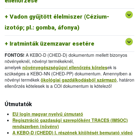
ellenőrzése
melléklet
/
Official Certificate (EU) 2019/1793 Annex
IV.
Vadon gyűjtött élelmiszer (Cézium-
-
Egészségügyi bizonyítvány 2011/884/EU III.
melléklet
/
Health Certificate 2011/884/EU Annex III
izotóp; pl.: gomba, áfonya)
-
Vizsgálati jelentés 2011/884/EU IV.
melléklet
/
Analytical Report 2011/884/EU Annex IV
Iratminták üzemzavar esetére
FONTOS!
A KEBO-D (CHED-D) dokumentum mellett bizonyos
növényeknél, növényi termékeknél,
amelyek
növényegészségügyi ellenőrzés köteles
ek is
szükséges a KEBO-NN (CHED-PP) dokumentum. Amennyiben a
növényi termékek
ökológiai gazdálkodásból származó
, határon
ellenőrzés kötelesek is a COI dokumentum is kötelező!
Útmutatók
EU login magyar nyelvű útmutató
Regisztráció gazdasági szereplőként TRACES (IMSOC)
rendszerben (növény)
A KEBO-D (CHEDD) I. részének kitöltését bemutató videó