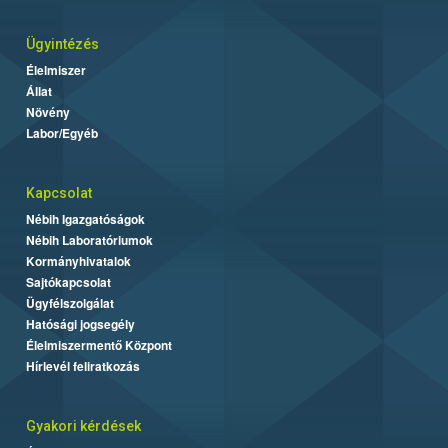
Ügyintézés
Élelmiszer
Állat
Növény
Labor/Egyéb
Kapcsolat
Nébih Igazgatóságok
Nébih Laboratóriumok
Kormányhivatalok
Sajtókapcsolat
Ügyfélszolgálat
Hatósági jogsegély
Élelmiszermentő Központ
Hírlevél feliratkozás
Gyakori kérdések