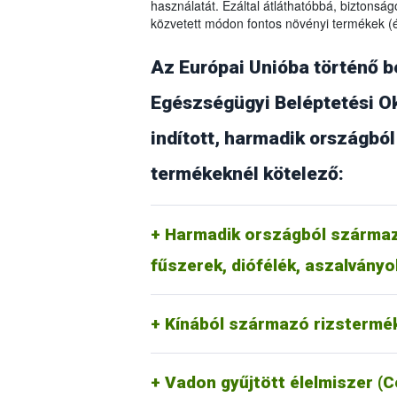
használatát. Ezáltal átláthatóbbá, biztons
közvetett módon fontos növényi termékek (é
Az Európai Unióba történő b
Egészségügyi Beléptetési Ok
indított, harmadik országbó
termékeknél kötelező:
Amennyiben a TRACES rendszer vagy anna
megosztásához a mellékelt iratminták has
Harmadik országból származó
Az előre tervezett üzemszünetekről a Bi
fűszerek, diófélék, aszalványok
FONTOS!
Az iratminták kizárólag a TR
hardverhibából eredő működési zavar eset
nem a böngészőhöz kötődő probléma áll-e 
Kínából származó rizstermé
-
KEBO-D I.rész
/
CHED-D Part I.
-
KEBO-D II. és III.rész
/
CHED-D Part 
-
Hatósági bizonyítvány (EU) 2019/1
Vadon gyűjtött élelmiszer (C
-
Egészségügyi bizonyítvány 2011/88