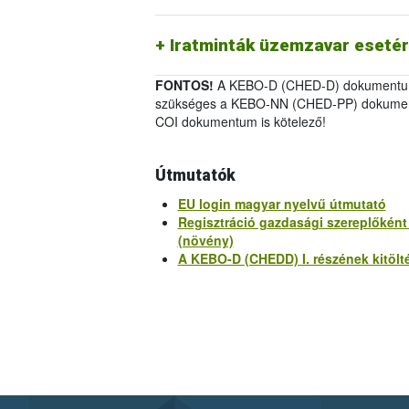
-
Vizsgálati jelentés 2011/884/EU IV
Iratminták üzemzavar eseté
FONTOS!
A KEBO-D (CHED-D) dokumentum 
szükséges a KEBO-NN (CHED-PP) dokumen
COI dokumentum is kötelező!
Útmutatók
EU login magyar nyelvű útmutató
Regisztráció gazdasági szereplőkén
(növény)
A KEBO-D (CHEDD) I. részének kitölt