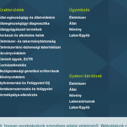
Szakterületek
Ügyintézés
Állat-egészségügy és állatvédelem
Élelmiszer
Állategészségügyi diagnosztika
Állat
Állatgyógyászati termékek
Növény
Borászat és alkoholos italok
Labor/Egyéb
Élelmiszer- és takarmánybiztonság
Élelmiszerlánc-biztonsági laborhálózat
Járványvédelem
Kiemelt ügyek, EUTR
Kockázatkezelés
Mezőgazdasági genetikai erőforrások
Gyakori kérdések
Növényvédelem
Nyilvántartási és Felügyeleti Díj
Élelmiszer
Rendszerszervezés és felügyelet
Állat
Termékpálya-ellenőrzés
Növény
Laboratóriumok
Labor/Egyéb
, hogyan gondoskodunk személyes adatai védelméről. Weboldalunk cook