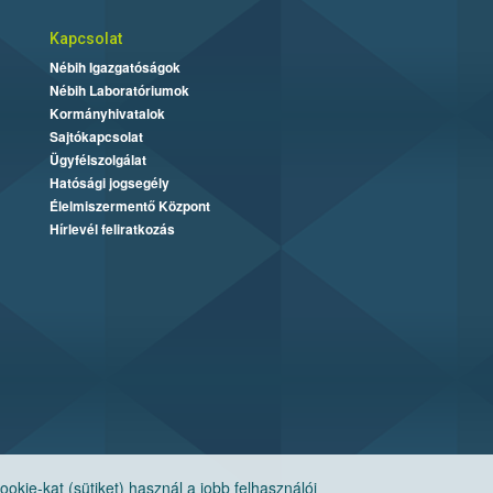
Kapcsolat
Nébih Igazgatóságok
Nébih Laboratóriumok
Kormányhivatalok
Sajtókapcsolat
Ügyfélszolgálat
Hatósági jogsegély
Élelmiszermentő Központ
Hírlevél feliratkozás
ie-kat (sütiket) használ a jobb felhasználói