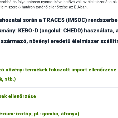
ágosabbá és folyamatosan nyomonkövethetővé vált az élelmiszerlánc-bi
lelmiszerek) határon történő ellenőrzése az EU-ban.
ehozatal során a TRACES (IMSOC) rendszerben 
mány: KEBO-D (angolul: CHEDD) használata, a
l származó, növényi eredetű élelmiszer szállí
k bármely funkciója egy óránál hosszabb ideig nem elérhető, a szállí
ználhatók. A dokumentumokon a „készenléti idő alatt előállított” szöveg
 növényi termékek fokozott import ellenőrzése 
zottság TRACES (IMSOC) felületén keresztül tájékoztatja a felhasználó
, stb.)
ACES (IMSOC) rendszert érintő üzemzavar vagy üzemszünet esetén hasz
én nem. A rendszerek folyamatos fejlesztése, frissítése miatt javasolju
annak hátterében. Megoldás lehet: másik böngésző használata, a sütik 
kek ellenőrzése
II and III.
793 IV. melléklet
/
Official Certificate (EU) 2019/1793 Annex IV.
ézium-izotóp; pl.: gomba, áfonya)
4/EU III. melléklet
/
Health Certificate 2011/884/EU Annex III