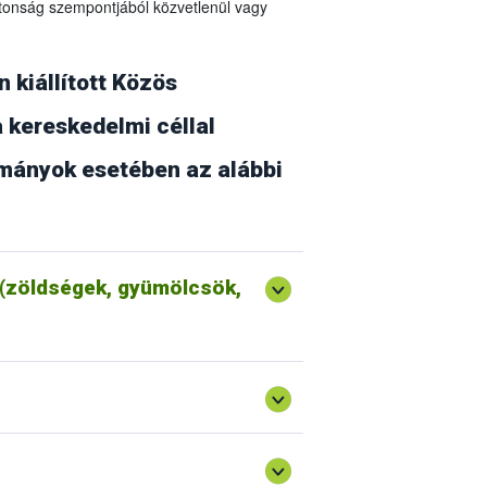
ztonság szempontjából közvetlenül vagy
kiállított Közös
 kereskedelmi céllal
tmányok esetében az alábbi
tási információk rögzítéséhez vagy
nek is szerepelnie kell!
(zöldségek, gyümölcsök,
kat.
nálhatók, egyéb helyi szoftver vagy
k, hogy ha hibát tapasztal, ellenőrizze,
tisztítása, az oldal frissítése.