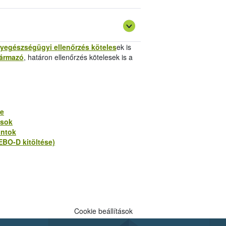
yegészségügyi ellenőrzés köteles
ek is
zármazó
, határon ellenőrzés kötelesek is a
ke
ások
ontok
EBO-D kitöltése)
Cookie beállítások