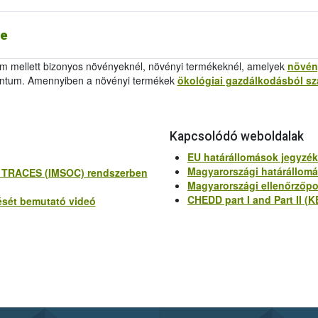
. melléklet
/
Analytical Report 2011/884/EU Annex IV
re
mellett bizonyos növényeknél, növényi termékeknél, amelyek
növén
tum. Amennyiben a növényi termékek
ökológiai gazdálkodásból s
Kapcsolódó weboldalak
EU határállomások jegyzé
Magyarországi határállom
t TRACES (IMSOC) rendszerben
Magyarországi ellenőrzőp
CHEDD part I and Part II (K
ését bemutató videó