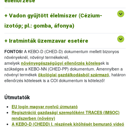
ellenőrzése
melléklet
/
Official Certificate (EU) 2019/1793 Annex
IV.
Vadon gyűjtött élelmiszer (Cézium-
-
Egészségügyi bizonyítvány 2011/884/EU III.
melléklet
/
Health Certificate 2011/884/EU Annex III
izotóp; pl.: gomba, áfonya)
-
Vizsgálati jelentés 2011/884/EU IV.
melléklet
/
Analytical Report 2011/884/EU Annex IV
Iratminták üzemzavar esetére
FONTOS!
A KEBO-D (CHED-D) dokumentum mellett bizonyos
növényeknél, növényi termékeknél,
amelyek
növényegészségügyi ellenőrzés köteles
ek is
szükséges a KEBO-NN (CHED-PP) dokumentum. Amennyiben a
növényi termékek
ökológiai gazdálkodásból származó
, határon
ellenőrzés kötelesek is a COI dokumentum is kötelező!
Útmutatók
EU login magyar nyelvű útmutató
Regisztráció gazdasági szereplőként TRACES (IMSOC)
rendszerben (növény)
A KEBO-D (CHEDD) I. részének kitöltését bemutató videó