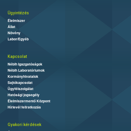
Ügyintézés
Élelmiszer
Állat
Növény
Labor/Egyéb
Kapcsolat
Nébih Igazgatóságok
Nébih Laboratóriumok
Kormányhivatalok
Sajtókapcsolat
Ügyfélszolgálat
Hatósági jogsegély
Élelmiszermentő Központ
Hírlevél feliratkozás
Gyakori kérdések