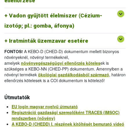
ellenőrzése
melléklet
/
Official Certificate (EU) 2019/1793 Annex
IV.
Vadon gyűjtött élelmiszer (Cézium-
-
Egészségügyi bizonyítvány 2011/884/EU III.
melléklet
/
Health Certificate 2011/884/EU Annex III
izotóp; pl.: gomba, áfonya)
-
Vizsgálati jelentés 2011/884/EU IV.
melléklet
/
Analytical Report 2011/884/EU Annex IV
Iratminták üzemzavar esetére
FONTOS!
A KEBO-D (CHED-D) dokumentum mellett bizonyos
növényeknél, növényi termékeknél,
amelyek
növényegészségügyi ellenőrzés köteles
ek is
szükséges a KEBO-NN (CHED-PP) dokumentum. Amennyiben a
növényi termékek
ökológiai gazdálkodásból származó
, határon
ellenőrzés kötelesek is a COI dokumentum is kötelező!
Útmutatók
EU login magyar nyelvű útmutató
Regisztráció gazdasági szereplőként TRACES (IMSOC)
rendszerben (növény)
A KEBO-D (CHEDD) I. részének kitöltését bemutató videó