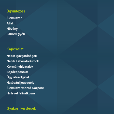
Ügyintézés
Élelmiszer
Állat
Növény
Labor/Egyéb
Kapcsolat
Nébih Igazgatóságok
Nébih Laboratóriumok
Kormányhivatalok
Sajtókapcsolat
Ügyfélszolgálat
Hatósági jogsegély
Élelmiszermentő Központ
Hírlevél feliratkozás
Gyakori kérdések