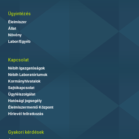
Ügyintézés
Élelmiszer
Állat
Növény
Labor/Egyéb
Kapcsolat
Nébih Igazgatóságok
Nébih Laboratóriumok
Kormányhivatalok
Sajtókapcsolat
Ügyfélszolgálat
Hatósági jogsegély
Élelmiszermentő Központ
Hírlevél feliratkozás
Gyakori kérdések