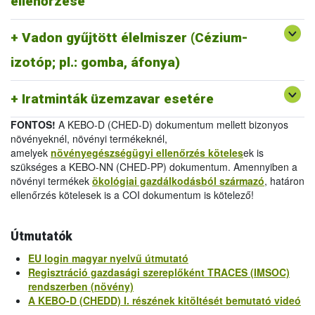
ellenőrzése
melléklet
/
Official Certificate (EU) 2019/1793 Annex
IV.
Vadon gyűjtött élelmiszer (Cézium-
-
Egészségügyi bizonyítvány 2011/884/EU III.
melléklet
/
Health Certificate 2011/884/EU Annex III
izotóp; pl.: gomba, áfonya)
-
Vizsgálati jelentés 2011/884/EU IV.
melléklet
/
Analytical Report 2011/884/EU Annex IV
Iratminták üzemzavar esetére
FONTOS!
A KEBO-D (CHED-D) dokumentum mellett bizonyos
növényeknél, növényi termékeknél,
amelyek
növényegészségügyi ellenőrzés köteles
ek is
szükséges a KEBO-NN (CHED-PP) dokumentum. Amennyiben a
növényi termékek
ökológiai gazdálkodásból származó
, határon
ellenőrzés kötelesek is a COI dokumentum is kötelező!
Útmutatók
EU login magyar nyelvű útmutató
Regisztráció gazdasági szereplőként TRACES (IMSOC)
rendszerben (növény)
A KEBO-D (CHEDD) I. részének kitöltését bemutató videó