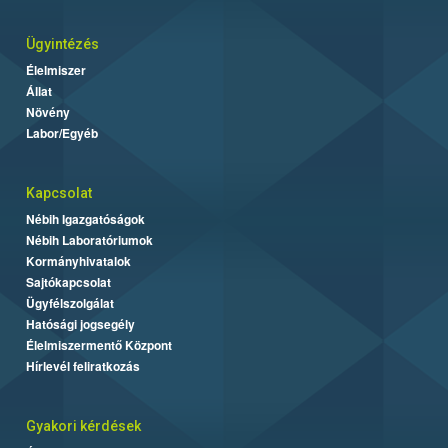
Ügyintézés
Élelmiszer
Állat
Növény
Labor/Egyéb
Kapcsolat
Nébih Igazgatóságok
Nébih Laboratóriumok
Kormányhivatalok
Sajtókapcsolat
Ügyfélszolgálat
Hatósági jogsegély
Élelmiszermentő Központ
Hírlevél feliratkozás
Gyakori kérdések