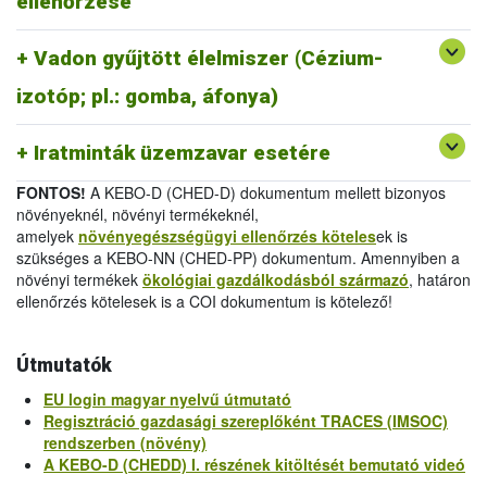
ellenőrzése
melléklet
/
Official Certificate (EU) 2019/1793 Annex
IV.
Vadon gyűjtött élelmiszer (Cézium-
-
Egészségügyi bizonyítvány 2011/884/EU III.
melléklet
/
Health Certificate 2011/884/EU Annex III
izotóp; pl.: gomba, áfonya)
-
Vizsgálati jelentés 2011/884/EU IV.
melléklet
/
Analytical Report 2011/884/EU Annex IV
Iratminták üzemzavar esetére
FONTOS!
A KEBO-D (CHED-D) dokumentum mellett bizonyos
növényeknél, növényi termékeknél,
amelyek
növényegészségügyi ellenőrzés köteles
ek is
szükséges a KEBO-NN (CHED-PP) dokumentum. Amennyiben a
növényi termékek
ökológiai gazdálkodásból származó
, határon
ellenőrzés kötelesek is a COI dokumentum is kötelező!
Útmutatók
EU login magyar nyelvű útmutató
Regisztráció gazdasági szereplőként TRACES (IMSOC)
rendszerben (növény)
A KEBO-D (CHEDD) I. részének kitöltését bemutató videó