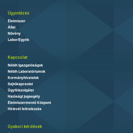
Ügyintézés
Élelmiszer
Állat
Növény
Labor/Egyéb
Kapcsolat
Nébih Igazgatóságok
Nébih Laboratóriumok
Kormányhivatalok
Sajtókapcsolat
Ügyfélszolgálat
Hatósági jogsegély
Élelmiszermentő Központ
Hírlevél feliratkozás
Gyakori kérdések