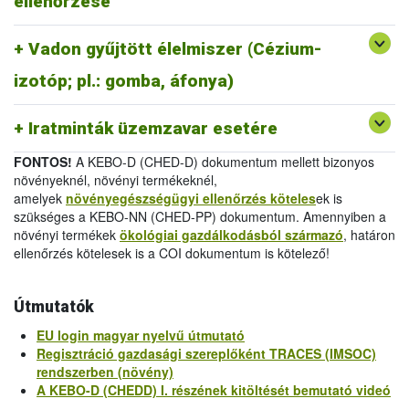
ellenőrzése
melléklet
/
Official Certificate (EU) 2019/1793 Annex
IV.
Vadon gyűjtött élelmiszer (Cézium-
-
Egészségügyi bizonyítvány 2011/884/EU III.
melléklet
/
Health Certificate 2011/884/EU Annex III
izotóp; pl.: gomba, áfonya)
-
Vizsgálati jelentés 2011/884/EU IV.
melléklet
/
Analytical Report 2011/884/EU Annex IV
Iratminták üzemzavar esetére
FONTOS!
A KEBO-D (CHED-D) dokumentum mellett bizonyos
növényeknél, növényi termékeknél,
amelyek
növényegészségügyi ellenőrzés köteles
ek is
szükséges a KEBO-NN (CHED-PP) dokumentum. Amennyiben a
növényi termékek
ökológiai gazdálkodásból származó
, határon
ellenőrzés kötelesek is a COI dokumentum is kötelező!
Útmutatók
EU login magyar nyelvű útmutató
Regisztráció gazdasági szereplőként TRACES (IMSOC)
rendszerben (növény)
A KEBO-D (CHEDD) I. részének kitöltését bemutató videó