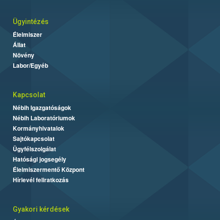
Ügyintézés
Élelmiszer
Állat
Növény
Labor/Egyéb
Kapcsolat
Nébih Igazgatóságok
Nébih Laboratóriumok
Kormányhivatalok
Sajtókapcsolat
Ügyfélszolgálat
Hatósági jogsegély
Élelmiszermentő Központ
Hírlevél feliratkozás
Gyakori kérdések