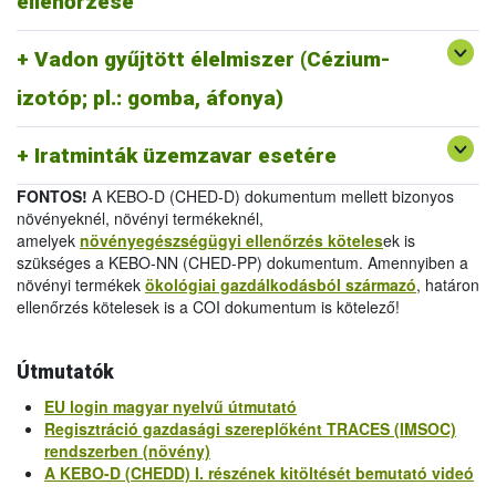
ellenőrzése
melléklet
/
Official Certificate (EU) 2019/1793 Annex
IV.
Vadon gyűjtött élelmiszer (Cézium-
-
Egészségügyi bizonyítvány 2011/884/EU III.
melléklet
/
Health Certificate 2011/884/EU Annex III
izotóp; pl.: gomba, áfonya)
-
Vizsgálati jelentés 2011/884/EU IV.
melléklet
/
Analytical Report 2011/884/EU Annex IV
Iratminták üzemzavar esetére
FONTOS!
A KEBO-D (CHED-D) dokumentum mellett bizonyos
növényeknél, növényi termékeknél,
amelyek
növényegészségügyi ellenőrzés köteles
ek is
szükséges a KEBO-NN (CHED-PP) dokumentum. Amennyiben a
növényi termékek
ökológiai gazdálkodásból származó
, határon
ellenőrzés kötelesek is a COI dokumentum is kötelező!
Útmutatók
EU login magyar nyelvű útmutató
Regisztráció gazdasági szereplőként TRACES (IMSOC)
rendszerben (növény)
A KEBO-D (CHEDD) I. részének kitöltését bemutató videó