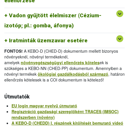
ellenőrzése
melléklet
/
Official Certificate (EU) 2019/1793 Annex
IV.
Vadon gyűjtött élelmiszer (Cézium-
-
Egészségügyi bizonyítvány 2011/884/EU III.
melléklet
/
Health Certificate 2011/884/EU Annex III
izotóp; pl.: gomba, áfonya)
-
Vizsgálati jelentés 2011/884/EU IV.
melléklet
/
Analytical Report 2011/884/EU Annex IV
Iratminták üzemzavar esetére
FONTOS!
A KEBO-D (CHED-D) dokumentum mellett bizonyos
növényeknél, növényi termékeknél,
amelyek
növényegészségügyi ellenőrzés köteles
ek is
szükséges a KEBO-NN (CHED-PP) dokumentum. Amennyiben a
növényi termékek
ökológiai gazdálkodásból származó
, határon
ellenőrzés kötelesek is a COI dokumentum is kötelező!
Útmutatók
EU login magyar nyelvű útmutató
Regisztráció gazdasági szereplőként TRACES (IMSOC)
rendszerben (növény)
A KEBO-D (CHEDD) I. részének kitöltését bemutató videó