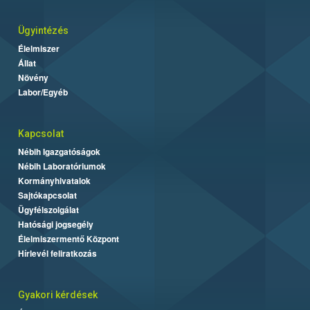
Ügyintézés
Élelmiszer
Állat
Növény
Labor/Egyéb
Kapcsolat
Nébih Igazgatóságok
Nébih Laboratóriumok
Kormányhivatalok
Sajtókapcsolat
Ügyfélszolgálat
Hatósági jogsegély
Élelmiszermentő Központ
Hírlevél feliratkozás
Gyakori kérdések