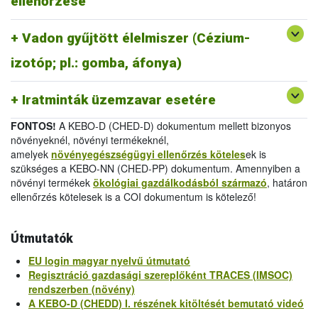
ellenőrzése
melléklet
/
Official Certificate (EU) 2019/1793 Annex
IV.
Vadon gyűjtött élelmiszer (Cézium-
-
Egészségügyi bizonyítvány 2011/884/EU III.
melléklet
/
Health Certificate 2011/884/EU Annex III
izotóp; pl.: gomba, áfonya)
-
Vizsgálati jelentés 2011/884/EU IV.
melléklet
/
Analytical Report 2011/884/EU Annex IV
Iratminták üzemzavar esetére
FONTOS!
A KEBO-D (CHED-D) dokumentum mellett bizonyos
növényeknél, növényi termékeknél,
amelyek
növényegészségügyi ellenőrzés köteles
ek is
szükséges a KEBO-NN (CHED-PP) dokumentum. Amennyiben a
növényi termékek
ökológiai gazdálkodásból származó
, határon
ellenőrzés kötelesek is a COI dokumentum is kötelező!
Útmutatók
EU login magyar nyelvű útmutató
Regisztráció gazdasági szereplőként TRACES (IMSOC)
rendszerben (növény)
A KEBO-D (CHEDD) I. részének kitöltését bemutató videó