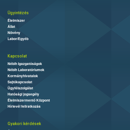
Ügyintézés
Élelmiszer
Állat
Növény
Labor/Egyéb
Kapcsolat
Nébih Igazgatóságok
Nébih Laboratóriumok
Kormányhivatalok
Sajtókapcsolat
Ügyfélszolgálat
Hatósági jogsegély
Élelmiszermentő Központ
Hírlevél feliratkozás
Gyakori kérdések