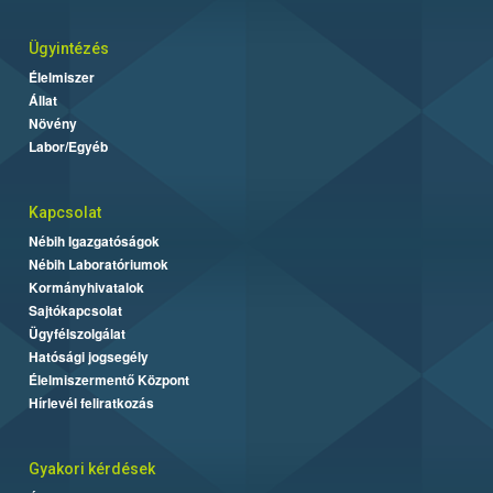
Ügyintézés
Élelmiszer
Állat
Növény
Labor/Egyéb
Kapcsolat
Nébih Igazgatóságok
Nébih Laboratóriumok
Kormányhivatalok
Sajtókapcsolat
Ügyfélszolgálat
Hatósági jogsegély
Élelmiszermentő Központ
Hírlevél feliratkozás
Gyakori kérdések