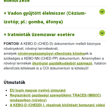
ellenőrzése
melléklet
/
Official Certificate (EU) 2019/1793 Annex
IV.
Vadon gyűjtött élelmiszer (Cézium-
-
Egészségügyi bizonyítvány 2011/884/EU III.
melléklet
/
Health Certificate 2011/884/EU Annex III
izotóp; pl.: gomba, áfonya)
-
Vizsgálati jelentés 2011/884/EU IV.
melléklet
/
Analytical Report 2011/884/EU Annex IV
Iratminták üzemzavar esetére
FONTOS!
A KEBO-D (CHED-D) dokumentum mellett bizonyos
növényeknél, növényi termékeknél,
amelyek
növényegészségügyi ellenőrzés köteles
ek is
szükséges a KEBO-NN (CHED-PP) dokumentum. Amennyiben a
növényi termékek
ökológiai gazdálkodásból származó
, határon
ellenőrzés kötelesek is a COI dokumentum is kötelező!
Útmutatók
EU login magyar nyelvű útmutató
Regisztráció gazdasági szereplőként TRACES (IMSOC)
rendszerben (növény)
A KEBO-D (CHEDD) I. részének kitöltését bemutató videó