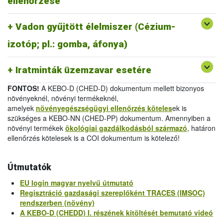
ellenőrzése
melléklet
/
Official Certificate (EU) 2019/1793 Annex
IV.
Vadon gyűjtött élelmiszer (Cézium-
-
Egészségügyi bizonyítvány 2011/884/EU III.
melléklet
/
Health Certificate 2011/884/EU Annex III
izotóp; pl.: gomba, áfonya)
-
Vizsgálati jelentés 2011/884/EU IV.
melléklet
/
Analytical Report 2011/884/EU Annex IV
Iratminták üzemzavar esetére
FONTOS!
A KEBO-D (CHED-D) dokumentum mellett bizonyos
növényeknél, növényi termékeknél,
amelyek
növényegészségügyi ellenőrzés köteles
ek is
szükséges a KEBO-NN (CHED-PP) dokumentum. Amennyiben a
növényi termékek
ökológiai gazdálkodásból származó
, határon
ellenőrzés kötelesek is a COI dokumentum is kötelező!
Útmutatók
EU login magyar nyelvű útmutató
Regisztráció gazdasági szereplőként TRACES (IMSOC)
rendszerben (növény)
A KEBO-D (CHEDD) I. részének kitöltését bemutató videó