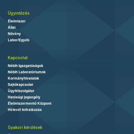
Ügyintézés
Élelmiszer
Állat
Növény
Labor/Egyéb
Kapcsolat
Nébih Igazgatóságok
Nébih Laboratóriumok
Kormányhivatalok
Sajtókapcsolat
Ügyfélszolgálat
Hatósági jogsegély
Élelmiszermentő Központ
Hírlevél feliratkozás
Gyakori kérdések