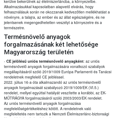
kerülve bekerülnek az élelmiszerláncba, a környezetbe.
Alkalmazásukkal kapcsolatban alapvető elvárás, hogy
felhasználásuk során ne okozzanak kedvezőtlen mellékhatást a
növényre, a talajra, az ember és az állat egészségére, és ne
jelentsenek megengedhetetlen veszélyt a környezetre és a
természetre.
Termésnövelő anyagok
forgalmazásának két lehetősége
Magyarország területén
-
CE jelölésű uniós termésnövelő anyagként
: az uniós
termésnövelő anyagok forgalmazására vonatkozó szabályok
megállapításáról szóló 2019/1009 Európa Parlamenti és Tanácsi
rendeletnek megfelelő CE jelöléssel.
2022. július 16-a óta alkalmazandó az uniós termésnövelő
anyagok forgalmazását szabályozó 2019/1009/EK (VI.5.)
rendelet, mellyel egyúttal hatályát veszítette a korábbi, az EK-
MŰTRÁGYA forgalmazásáról szóló 2003/2003/EK rendelet.
Az uniós termésnövelő anyagok forgalmazása
megfelelőségértékeléshez kötött. A rendeletnek való
megfeleltetés nem tartozik a Nemzeti Élelmiszerlánc-biztonsági