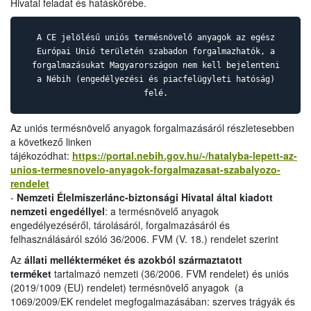
Hivatal feladat és hatáskörébe.
A CE jelölésű uniós termésnövelő anyagok az egész
Európai Unió területén szabadon forgalmazhatók, a
forgalmazásukat Magyarországon nem kell bejelenteni
a Nébih (engedélyezési és piacfelügyleti hatóság)
felé.
Az uniós termésnövelő anyagok forgalmazásáról részletesebben
a következő linken
tájékozódhat:
https://portal.nebih.gov.hu/-/hatalyba-lepett-az-
unios-termesnovelo-anyagok-forgalmazasat-szabalyozo-
rendelet
-
Nemzeti Élelmiszerlánc-biztonsági Hivatal által kiadott
nemzeti engedéllyel
: a termésnövelő anyagok
engedélyezéséről, tárolásáról, forgalmazásáról és
felhasználásáról szóló 36/2006. FVM (V. 18.) rendelet szerint
Az
állati mellékterméket és azokból származtatott
terméket
tartalmazó nemzeti (36/2006. FVM rendelet) és uniós
(2019/1009 (EU) rendelet) termésnövelő anyagok (a
1069/2009/EK rendelet megfogalmazásában: szerves trágyák és