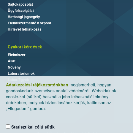
Sajtókapcsolat
Ügyfélszolgálat
Hatósági jogsegély
Élelmiszermentő Központ
Hírlevél feliratkozás
Gyakori kérdések
Élelmiszer
Állat
Növény
Laboratóriumok
Labor/Egyéb
Adatkezelési tájékoztatónkban
megismerheti, hogyan
gondoskodunk személyes adatai védelméről. Weboldalunk
cookie-kat (sütiket) használ a jobb felhasználói élmény
érdekében, melynek biztosításához kérjük, kattintson az
„Elfogadom” gombra.
Statisztikai célú sütik
Nemzeti Élelmiszerlánc-biztonsági Hivatal