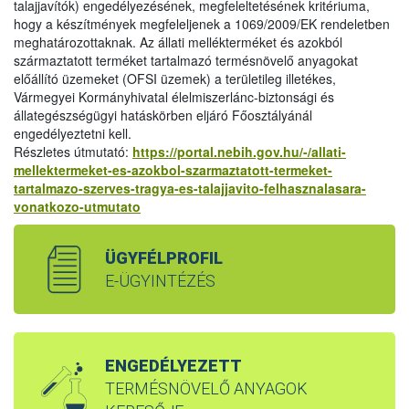
talajjavítók) engedélyezésének, megfeleltetésének kritériuma,
hogy a készítmények megfeleljenek a 1069/2009/EK rendeletben
meghatározottaknak. Az állati mellékterméket és azokból
származtatott terméket tartalmazó termésnövelő anyagokat
előállító üzemeket (OFSI üzemek) a területileg illetékes,
Vármegyei Kormányhivatal élelmiszerlánc-biztonsági és
állategészségügyi hatáskörben eljáró Főosztályánál
engedélyeztetni kell.
Részletes útmutató:
https://portal.nebih.gov.hu/-/allati-
mellektermeket-es-azokbol-szarmaztatott-termeket-
tartalmazo-szerves-tragya-es-talajjavito-felhasznalasara-
vonatkozo-utmutato
ÜGYFÉLPROFIL
E-ÜGYINTÉZÉS
ENGEDÉLYEZETT
TERMÉSNÖVELŐ ANYAGOK