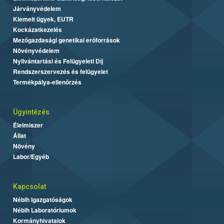
Járványvédelem
Kiemelt ügyek, EUTR
Kockázatkezelés
Mezőgazdasági genetikai erőforrások
Növényvédelem
Nyilvántartási és Felügyeleti Díj
Rendszerszervezés és felügyelet
Termékpálya-ellenőrzés
Ügyintézés
Élelmiszer
Állat
Növény
Labor/Egyéb
Kapcsolat
Nébih Igazgatóságok
Nébih Laboratóriumok
Kormányhivatalok