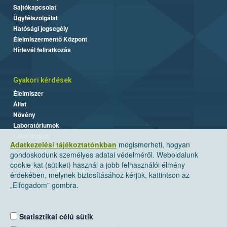
Sajtókapcsolat
Ügyfélszolgálat
Hatósági jogsegély
Élelmiszermentő Központ
Hírlevél feliratkozás
Gyakori kérdések
Élelmiszer
Állat
Növény
Laboratóriumok
Labor/Egyéb
Adatkezelési tájékoztatónkban
megismerheti, hogyan
gondoskodunk személyes adatai védelméről. Weboldalunk
cookie-kat (sütiket) használ a jobb felhasználói élmény
érdekében, melynek biztosításához kérjük, kattintson az
„Elfogadom” gombra.
Statisztikai célú sütik
Nemzeti Élelmiszerlánc-biztonsági Hivatal