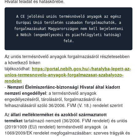
Hivatal feladat és hatáskörébe.
A CE jelölésű uniós termésnövelő anyagok az egész
Európai Unió területén szabadon forgalmazhatók, a
forgalmazásukat Magyarországon nem kell bejelenteni
a Nébih (engedélyezési és piacfelügyleti hatóság)
felé.
Az uniós termésnövelő anyagok forgalmazásáról részletesebben
a következő linken
tájékozódhat:
https://portal.nebih.gov.hu/-/hatalyba-lepett-az-
unios-termesnovelo-anyagok-forgalmazasat-szabalyozo-
rendelet
-
Nemzeti Élelmiszerlánc-biztonsági Hivatal által kiadott
nemzeti engedéllyel
: a termésnövelő anyagok
engedélyezéséről, tárolásáról, forgalmazásáról és
felhasználásáról szóló 36/2006. FVM (V. 18.) rendelet szerint
Az
állati mellékterméket és azokból származtatott
terméket
tartalmazó nemzeti (36/2006. FVM rendelet) és uniós
(2019/1009 (EU) rendelet) termésnövelő anyagok (a
1069/2009/EK rendelet megfogalmazásában: szerves trágyák és