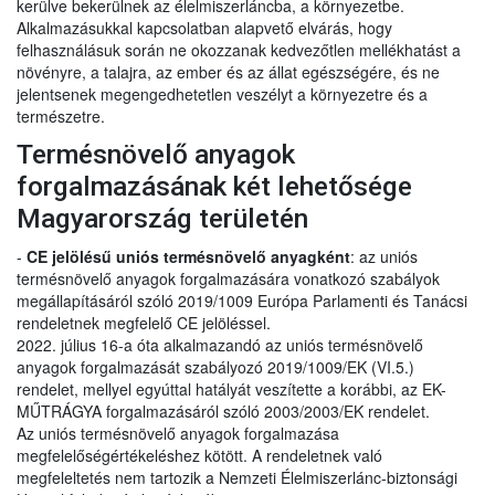
kerülve bekerülnek az élelmiszerláncba, a környezetbe.
Alkalmazásukkal kapcsolatban alapvető elvárás, hogy
felhasználásuk során ne okozzanak kedvezőtlen mellékhatást a
növényre, a talajra, az ember és az állat egészségére, és ne
jelentsenek megengedhetetlen veszélyt a környezetre és a
természetre.
Termésnövelő anyagok
forgalmazásának két lehetősége
Magyarország területén
-
CE jelölésű uniós termésnövelő anyagként
: az uniós
termésnövelő anyagok forgalmazására vonatkozó szabályok
megállapításáról szóló 2019/1009 Európa Parlamenti és Tanácsi
rendeletnek megfelelő CE jelöléssel.
2022. július 16-a óta alkalmazandó az uniós termésnövelő
anyagok forgalmazását szabályozó 2019/1009/EK (VI.5.)
rendelet, mellyel egyúttal hatályát veszítette a korábbi, az EK-
MŰTRÁGYA forgalmazásáról szóló 2003/2003/EK rendelet.
Az uniós termésnövelő anyagok forgalmazása
megfelelőségértékeléshez kötött. A rendeletnek való
megfeleltetés nem tartozik a Nemzeti Élelmiszerlánc-biztonsági