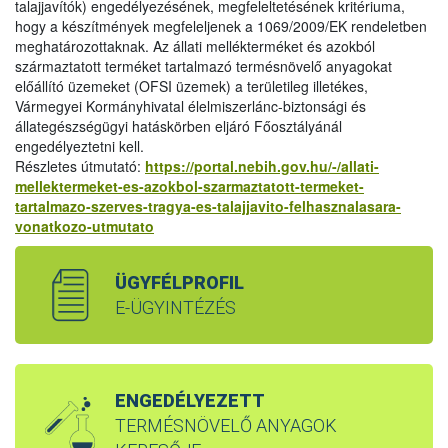
talajjavítók) engedélyezésének, megfeleltetésének kritériuma,
hogy a készítmények megfeleljenek a 1069/2009/EK rendeletben
meghatározottaknak. Az állati mellékterméket és azokból
származtatott terméket tartalmazó termésnövelő anyagokat
előállító üzemeket (OFSI üzemek) a területileg illetékes,
Vármegyei Kormányhivatal élelmiszerlánc-biztonsági és
állategészségügyi hatáskörben eljáró Főosztályánál
engedélyeztetni kell.
Részletes útmutató:
https://portal.nebih.gov.hu/-/allati-
mellektermeket-es-azokbol-szarmaztatott-termeket-
tartalmazo-szerves-tragya-es-talajjavito-felhasznalasara-
vonatkozo-utmutato
ÜGYFÉLPROFIL
E-ÜGYINTÉZÉS
ENGEDÉLYEZETT
TERMÉSNÖVELŐ ANYAGOK