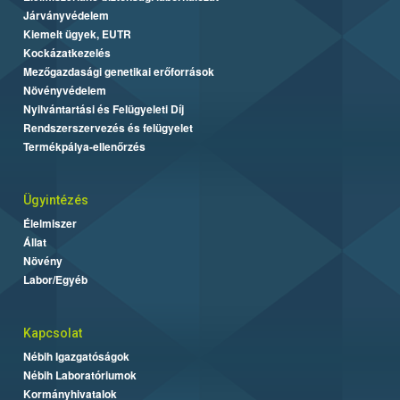
Járványvédelem
Kiemelt ügyek, EUTR
Kockázatkezelés
Mezőgazdasági genetikai erőforrások
Növényvédelem
Nyilvántartási és Felügyeleti Díj
Rendszerszervezés és felügyelet
Termékpálya-ellenőrzés
Ügyintézés
Élelmiszer
Állat
Növény
Labor/Egyéb
Kapcsolat
Nébih Igazgatóságok
Nébih Laboratóriumok
Kormányhivatalok