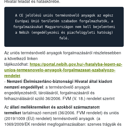
Hivatal feladat és hatáskörébe.
A CE jelölésű uniós termésnövelő anyagok az egész
Európai Unió területén szabadon forgalmazhatók, a
forgalmazásukat Magyarországon nem kell bejelenteni
a Nébih (engedélyezési és piacfelügyleti hatóság)
felé.
Az uniós termésnövelő anyagok forgalmazásáról részletesebben
a következő linken
tájékozódhat:
https://portal.nebih.gov.hu/-/hatalyba-lepett-az-
unios-termesnovelo-anyagok-forgalmazasat-szabalyozo-
rendelet
-
Nemzeti Élelmiszerlánc-biztonsági Hivatal által kiadott
nemzeti engedéllyel
: a termésnövelő anyagok
engedélyezéséről, tárolásáról, forgalmazásáról és
felhasználásáról szóló 36/2006. FVM (V. 18.) rendelet szerint
Az
állati mellékterméket és azokból származtatott
terméket
tartalmazó nemzeti (36/2006. FVM rendelet) és uniós
(2019/1009 (EU) rendelet) termésnövelő anyagok (a
1069/2009/EK rendelet megfogalmazásában: szerves trágyák és