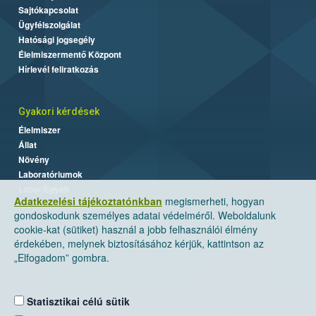
Sajtókapcsolat
Ügyfélszolgálat
Hatósági jogsegély
Élelmiszermentő Központ
Hírlevél feliratkozás
Gyakori kérdések
Élelmiszer
Állat
Növény
Laboratóriumok
Labor/Egyéb
Adatkezelési tájékoztatónkban
megismerheti, hogyan
gondoskodunk személyes adatai védelméről. Weboldalunk
cookie-kat (sütiket) használ a jobb felhasználói élmény
érdekében, melynek biztosításához kérjük, kattintson az
„Elfogadom” gombra.
Statisztikai célú sütik
Nemzeti Élelmiszerlánc-biztonsági Hivatal