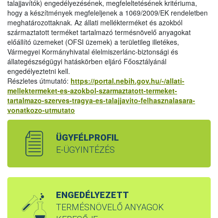
talajjavítók) engedélyezésének, megfeleltetésének kritériuma,
hogy a készítmények megfeleljenek a 1069/2009/EK rendeletben
meghatározottaknak. Az állati mellékterméket és azokból
származtatott terméket tartalmazó termésnövelő anyagokat
előállító üzemeket (OFSI üzemek) a területileg illetékes,
Vármegyei Kormányhivatal élelmiszerlánc-biztonsági és
állategészségügyi hatáskörben eljáró Főosztályánál
engedélyeztetni kell.
Részletes útmutató:
https://portal.nebih.gov.hu/-/allati-
mellektermeket-es-azokbol-szarmaztatott-termeket-
tartalmazo-szerves-tragya-es-talajjavito-felhasznalasara-
vonatkozo-utmutato
ÜGYFÉLPROFIL
E-ÜGYINTÉZÉS
ENGEDÉLYEZETT
TERMÉSNÖVELŐ ANYAGOK