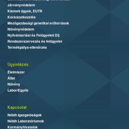
Járványvédelem
Kiemelt ügyek, EUTR
Kockázatkezelés
Mezőgazdasági genetikai erőforrások
Növényvédelem
Nyilvántartási és Felügyeleti Díj
Rendszerszervezés és felügyelet
Termékpálya-ellenőrzés
Ügyintézés
Élelmiszer
Állat
Növény
Labor/Egyéb
Kapcsolat
Nébih Igazgatóságok
Nébih Laboratóriumok
Kormányhivatalok