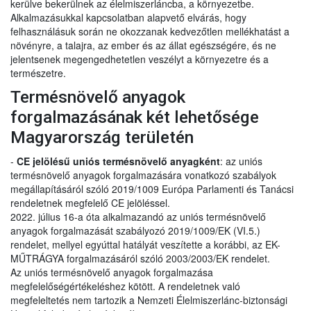
kerülve bekerülnek az élelmiszerláncba, a környezetbe.
Alkalmazásukkal kapcsolatban alapvető elvárás, hogy
felhasználásuk során ne okozzanak kedvezőtlen mellékhatást a
növényre, a talajra, az ember és az állat egészségére, és ne
jelentsenek megengedhetetlen veszélyt a környezetre és a
természetre.
Termésnövelő anyagok
forgalmazásának két lehetősége
Magyarország területén
-
CE jelölésű uniós termésnövelő anyagként
: az uniós
termésnövelő anyagok forgalmazására vonatkozó szabályok
megállapításáról szóló 2019/1009 Európa Parlamenti és Tanácsi
rendeletnek megfelelő CE jelöléssel.
2022. július 16-a óta alkalmazandó az uniós termésnövelő
anyagok forgalmazását szabályozó 2019/1009/EK (VI.5.)
rendelet, mellyel egyúttal hatályát veszítette a korábbi, az EK-
MŰTRÁGYA forgalmazásáról szóló 2003/2003/EK rendelet.
Az uniós termésnövelő anyagok forgalmazása
megfelelőségértékeléshez kötött. A rendeletnek való
megfeleltetés nem tartozik a Nemzeti Élelmiszerlánc-biztonsági