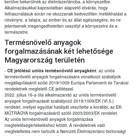
kerülve bekerülnek az élelmiszerláncba, a környezetbe.
Alkalmazásukkal kapcsolatban alapvető elvárás, hogy
felhasználásuk során ne okozzanak kedvezőtlen mellékhatást a
növényre, a talajra, az ember és az állat egészségére, és ne
jelentsenek megengedhetetlen veszélyt a környezetre és a
természetre.
Termésnövelő anyagok
forgalmazásának két lehetősége
Magyarország területén
-
CE jelölésű uniós termésnövelő anyagként
: az uniós
termésnövelő anyagok forgalmazására vonatkozó szabályok
megállapításáról szóló 2019/1009 Európa Parlamenti és Tanácsi
rendeletnek megfelelő CE jelöléssel.
2022. július 16-a óta alkalmazandó az uniós termésnövelő
anyagok forgalmazását szabályozó 2019/1009/EK (VI.5.)
rendelet, mellyel egyúttal hatályát veszítette a korábbi, az EK-
MŰTRÁGYA forgalmazásáról szóló 2003/2003/EK rendelet.
Az uniós termésnövelő anyagok forgalmazása
megfelelőségértékeléshez kötött. A rendeletnek való
megfeleltetés nem tartozik a Nemzeti Élelmiszerlánc-biztonsági