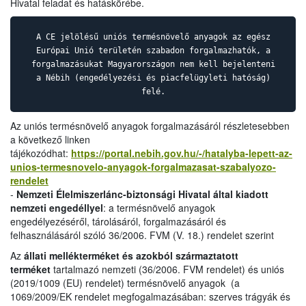
Hivatal feladat és hatáskörébe.
A CE jelölésű uniós termésnövelő anyagok az egész
Európai Unió területén szabadon forgalmazhatók, a
forgalmazásukat Magyarországon nem kell bejelenteni
a Nébih (engedélyezési és piacfelügyleti hatóság)
felé.
Az uniós termésnövelő anyagok forgalmazásáról részletesebben
a következő linken
tájékozódhat:
https://portal.nebih.gov.hu/-/hatalyba-lepett-az-
unios-termesnovelo-anyagok-forgalmazasat-szabalyozo-
rendelet
-
Nemzeti Élelmiszerlánc-biztonsági Hivatal által kiadott
nemzeti engedéllyel
: a termésnövelő anyagok
engedélyezéséről, tárolásáról, forgalmazásáról és
felhasználásáról szóló 36/2006. FVM (V. 18.) rendelet szerint
Az
állati mellékterméket és azokból származtatott
terméket
tartalmazó nemzeti (36/2006. FVM rendelet) és uniós
(2019/1009 (EU) rendelet) termésnövelő anyagok (a
1069/2009/EK rendelet megfogalmazásában: szerves trágyák és