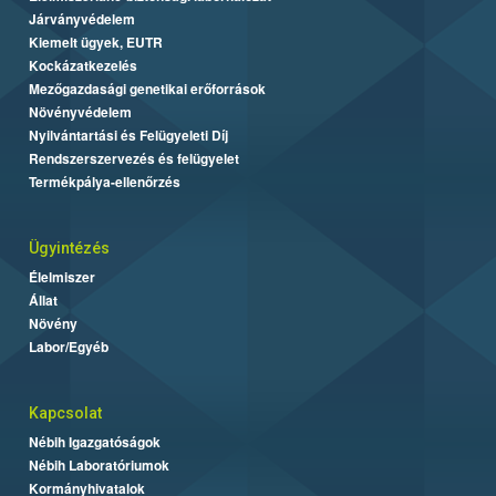
Járványvédelem
Kiemelt ügyek, EUTR
Kockázatkezelés
Mezőgazdasági genetikai erőforrások
Növényvédelem
Nyilvántartási és Felügyeleti Díj
Rendszerszervezés és felügyelet
Termékpálya-ellenőrzés
Ügyintézés
Élelmiszer
Állat
Növény
Labor/Egyéb
Kapcsolat
Nébih Igazgatóságok
Nébih Laboratóriumok
Kormányhivatalok