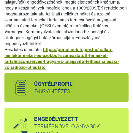
talajjavítók) engedélyezésének, megfeleltetésének kritériuma,
hogy a készítmények megfeleljenek a 1069/2009/EK rendeletben
meghatározottaknak. Az állati mellékterméket és azokból
származtatott terméket tartalmazó termésnövelő anyagokat
előállító üzemeket (OFSI üzemek) a területileg illetékes,
Vármegyei Kormányhivatal élelmiszerlánc-biztonsági és
állategészségügyi hatáskörben eljáró Főosztályánál
engedélyeztetni kell.
Részletes útmutató:
https://portal.nebih.gov.hu/-/allati-
mellektermeket-es-azokbol-szarmaztatott-termeket-
tartalmazo-szerves-tragya-es-talajjavito-felhasznalasara-
vonatkozo-utmutato
ÜGYFÉLPROFIL
E-ÜGYINTÉZÉS
ENGEDÉLYEZETT
TERMÉSNÖVELŐ ANYAGOK