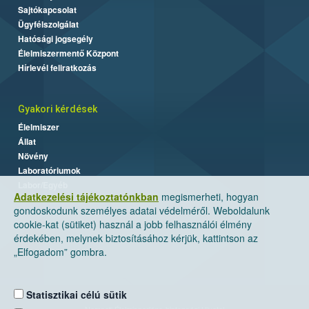
Sajtókapcsolat
Ügyfélszolgálat
Hatósági jogsegély
Élelmiszermentő Központ
Hírlevél feliratkozás
Gyakori kérdések
Élelmiszer
Állat
Növény
Laboratóriumok
Labor/Egyéb
Adatkezelési tájékoztatónkban
megismerheti, hogyan
gondoskodunk személyes adatai védelméről. Weboldalunk
cookie-kat (sütiket) használ a jobb felhasználói élmény
érdekében, melynek biztosításához kérjük, kattintson az
„Elfogadom” gombra.
Statisztikai célú sütik
Nemzeti Élelmiszerlánc-biztonsági Hivatal