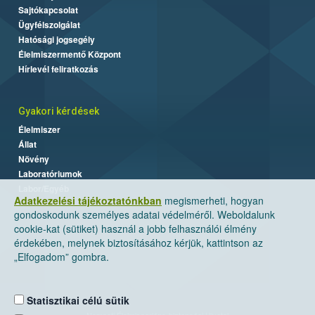
Sajtókapcsolat
Ügyfélszolgálat
Hatósági jogsegély
Élelmiszermentő Központ
Hírlevél feliratkozás
Gyakori kérdések
Élelmiszer
Állat
Növény
Laboratóriumok
Labor/Egyéb
Adatkezelési tájékoztatónkban
megismerheti, hogyan
gondoskodunk személyes adatai védelméről. Weboldalunk
cookie-kat (sütiket) használ a jobb felhasználói élmény
érdekében, melynek biztosításához kérjük, kattintson az
„Elfogadom” gombra.
Statisztikai célú sütik
Nemzeti Élelmiszerlánc-biztonsági Hivatal