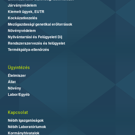
Járványvédelem
Kiemelt ügyek, EUTR
Kockázatkezelés
Mezőgazdasági genetikai erőforrások
Növényvédelem
Nyilvántartási és Felügyeleti Díj
Rendszerszervezés és felügyelet
Termékpálya-ellenőrzés
Ügyintézés
Élelmiszer
Állat
Növény
Labor/Egyéb
Kapcsolat
Nébih Igazgatóságok
Nébih Laboratóriumok
Kormányhivatalok