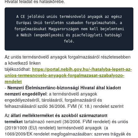
Hivatal feladat és hatáskörébe.
A CE jelölésű uniós termésnövelő anyagok az egész
Európai Unió területén szabadon forgalmazhatók, a
forgalmazásukat Magyarországon nem kell bejelenteni
a Nébih (engedélyezési és piacfelügyleti hatóság)
felé.
Az uniós termésnövelő anyagok forgalmazásáról részletesebben
a következő linken
tájékozódhat:
https://portal.nebih.gov.hu/-/hatalyba-lepett-az-
unios-termesnovelo-anyagok-forgalmazasat-szabalyozo-
rendelet
-
Nemzeti Élelmiszerlánc-biztonsági Hivatal által kiadott
nemzeti engedéllyel
: a termésnövelő anyagok
engedélyezéséről, tárolásáról, forgalmazásáról és
felhasználásáról szóló 36/2006. FVM (V. 18.) rendelet szerint
Az
állati mellékterméket és azokból származtatott
terméket
tartalmazó nemzeti (36/2006. FVM rendelet) és uniós
(2019/1009 (EU) rendelet) termésnövelő anyagok (a
1069/2009/EK rendelet megfogalmazásában: szerves trágyák és