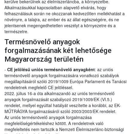
kerülve bekerülnek az élelmiszerláncba, a környezetbe.
Alkalmazásukkal kapcsolatban alapvető elvárás, hogy
felhasználásuk során ne okozzanak kedvezőtlen mellékhatást a
növényre, a talajra, az ember és az állat egészségére, és ne
jelentsenek megengedhetetlen veszélyt a környezetre és a
természetre.
Termésnövelő anyagok
forgalmazásának két lehetősége
Magyarország területén
-
CE jelölésű uniós termésnövelő anyagként
: az uniós
termésnövelő anyagok forgalmazására vonatkozó szabályok
megállapításáról szóló 2019/1009 Európa Parlamenti és Tanácsi
rendeletnek megfelelő CE jelöléssel.
2022. július 16-a óta alkalmazandó az uniós termésnövelő
anyagok forgalmazását szabályozó 2019/1009/EK (VI.5.)
rendelet, mellyel egyúttal hatályát veszítette a korábbi, az EK-
MŰTRÁGYA forgalmazásáról szóló 2003/2003/EK rendelet.
Az uniós termésnövelő anyagok forgalmazása
megfelelőségértékeléshez kötött. A rendeletnek való
megfeleltetés nem tartozik a Nemzeti Élelmiszerlánc-biztonsági