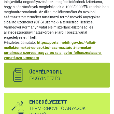
talajjavítók) engedélyezésének, megfeleltetésének kritériuma,
hogy a készítmények megfeleljenek a 1069/2009/EK rendeletben
meghatározottaknak. Az állati mellékterméket és azokból
származtatott terméket tartalmazó termésnövelő anyagokat
előállító üzemeket (OFSI üzemek) a területileg illetékes,
Vármegyei Kormányhivatal élelmiszerlánc-biztonsági és
állategészségügyi hatáskörben eljáró Főosztályánál
engedélyeztetni kell.
Részletes útmutató:
https://portal.nebih.gov.hu/-/allati-
mellektermeket-es-azokbol-szarmaztatott-termeket-
tartalmazo-szerves-tragya-es-talajjavito-felhasznalasara-
vonatkozo-utmutato
ÜGYFÉLPROFIL
E-ÜGYINTÉZÉS
ENGEDÉLYEZETT
TERMÉSNÖVELŐ ANYAGOK