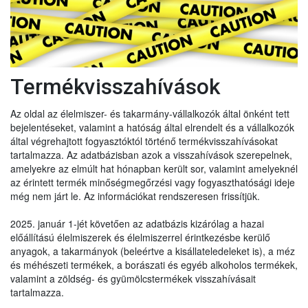
Termékvisszahívások
Az oldal az élelmiszer- és takarmány-vállalkozók által önként tett
bejelentéseket, valamint a hatóság által elrendelt és a vállalkozók
által végrehajtott fogyasztóktól történő termékvisszahívásokat
tartalmazza. Az adatbázisban azok a visszahívások szerepelnek,
amelyekre az elmúlt hat hónapban került sor, valamint amelyeknél
az érintett termék minőségmegőrzési vagy fogyaszthatósági ideje
még nem járt le. Az információkat rendszeresen frissítjük.
2025. január 1-jét követően az adatbázis kizárólag a hazai
előállítású élelmiszerek és élelmiszerrel érintkezésbe kerülő
anyagok, a takarmányok (beleértve a kisállateledeleket is), a méz
és méhészeti termékek, a borászati és egyéb alkoholos termékek,
valamint a zöldség- és gyümölcstermékek visszahívásait
tartalmazza.