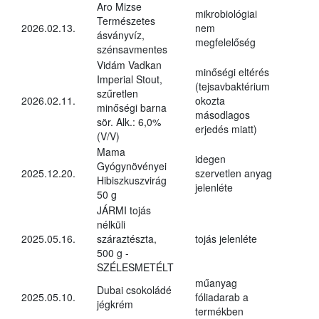
Aro Mizse
mikrobiológiai
Természetes
2026.02.13.
nem
ásványvíz,
megfelelőség
szénsavmentes
Vidám Vadkan
minőségi eltérés
Imperial Stout,
(tejsavbaktérium
szűretlen
2026.02.11.
okozta
minőségi barna
másodlagos
sör. Alk.: 6,0%
erjedés miatt)
(V/V)
Mama
idegen
Gyógynövényei
2025.12.20.
szervetlen anyag
Hibiszkuszvirág
jelenléte
50 g
JÁRMI tojás
nélküli
2025.05.16.
száraztészta,
tojás jelenléte
500 g -
SZÉLESMETÉLT
műanyag
Dubai csokoládé
2025.05.10.
fóliadarab a
jégkrém
termékben