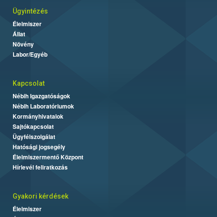
Ügyintézés
Élelmiszer
Állat
Növény
Labor/Egyéb
Kapcsolat
Nébih Igazgatóságok
Nébih Laboratóriumok
Kormányhivatalok
Sajtókapcsolat
Ügyfélszolgálat
Hatósági jogsegély
Élelmiszermentő Központ
Hírlevél feliratkozás
Gyakori kérdések
Élelmiszer