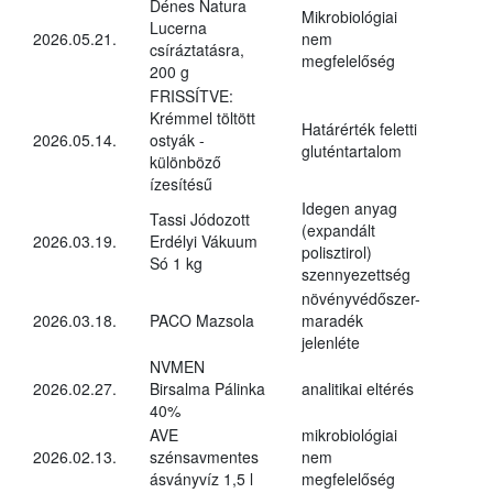
Dénes Natura
Mikrobiológiai
Lucerna
2026.05.21.
nem
csíráztatásra,
megfelelőség
200 g
FRISSÍTVE:
Krémmel töltött
Határérték feletti
2026.05.14.
ostyák -
gluténtartalom
különböző
ízesítésű
Idegen anyag
Tassi Jódozott
(expandált
2026.03.19.
Erdélyi Vákuum
polisztirol)
Só 1 kg
szennyezettség
növényvédőszer-
2026.03.18.
PACO Mazsola
maradék
jelenléte
NVMEN
2026.02.27.
Birsalma Pálinka
analitikai eltérés
40%
AVE
mikrobiológiai
2026.02.13.
szénsavmentes
nem
ásványvíz 1,5 l
megfelelőség