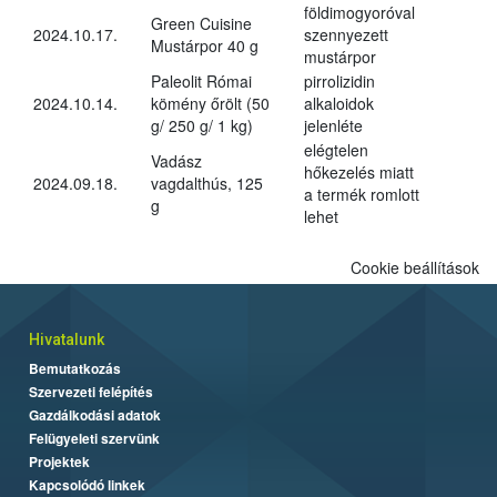
földimogyoróval
Green Cuisine
2024.10.17.
szennyezett
Mustárpor 40 g
mustárpor
Paleolit Római
pirrolizidin
2024.10.14.
kömény őrölt (50
alkaloidok
g/ 250 g/ 1 kg)
jelenléte
elégtelen
Vadász
hőkezelés miatt
2024.09.18.
vagdalthús, 125
a termék romlott
g
lehet
Cookie beállítások
Hivatalunk
Bemutatkozás
Szervezeti felépítés
Gazdálkodási adatok
Felügyeleti szervünk
Projektek
Kapcsolódó linkek