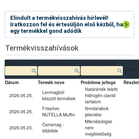
Elindult a termékvisszahívás hírlevél!
Iratkozzon fel és értesüljön első kézből, ha
egy termékkel gond adódik
Termékvisszahívások
Dátum
Termék neve
Probléma jellege
Részle
Dátum
Termék neve
Probléma jellege
Részle
Határérték feletti
Lenmagból
2026.06.25.
hidrogén-cianid
készült termékek
tartalom
Frissítve:
fémdarabok
2026.06.25.
NUTELLA Muffin
jelenléte
Mikrobiológiai
Csíramag -
2026.05.23.
nem
többféle
megfelelőség