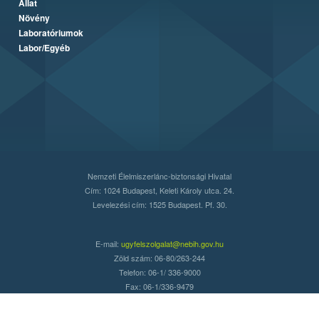
Állat
Növény
Laboratóriumok
Labor/Egyéb
Nemzeti Élelmiszerlánc-biztonsági Hivatal
Cím: 1024 Budapest, Keleti Károly utca. 24.
Levelezési cím: 1525 Budapest. Pf. 30.
E-mail:
ugyfelszolgalat@nebih.gov.hu
Zöld szám: 06-80/263-244
Telefon: 06-1/ 336-9000
Fax: 06-1/336-9479