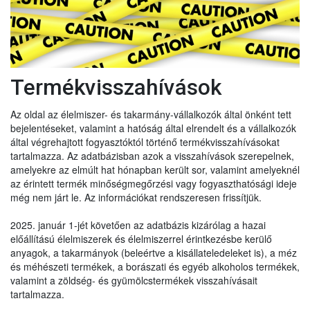
Termékvisszahívások
Az oldal az élelmiszer- és takarmány-vállalkozók által önként tett
bejelentéseket, valamint a hatóság által elrendelt és a vállalkozók
által végrehajtott fogyasztóktól történő termékvisszahívásokat
tartalmazza. Az adatbázisban azok a visszahívások szerepelnek,
amelyekre az elmúlt hat hónapban került sor, valamint amelyeknél
az érintett termék minőségmegőrzési vagy fogyaszthatósági ideje
még nem járt le. Az információkat rendszeresen frissítjük.
2025. január 1-jét követően az adatbázis kizárólag a hazai
előállítású élelmiszerek és élelmiszerrel érintkezésbe kerülő
anyagok, a takarmányok (beleértve a kisállateledeleket is), a méz
és méhészeti termékek, a borászati és egyéb alkoholos termékek,
valamint a zöldség- és gyümölcstermékek visszahívásait
tartalmazza.