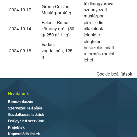
földimogyoróval
Green Cuisine
2024.10.17.
szennyezett
Mustárpor 40 g
mustárpor
Paleolit Római
pirrolizidin
2024.10.14.
kömény őrölt (50
alkaloidok
g/ 250 g/ 1 kg)
jelenléte
elégtelen
Vadász
hőkezelés miatt
2024.09.18.
vagdalthús, 125
a termék romlott
g
lehet
Cookie beállítások
Hivatalunk
Bemutatkozás
Szervezeti felépítés
Gazdálkodási adatok
Felügyeleti szervünk
Projektek
Kapcsolódó linkek