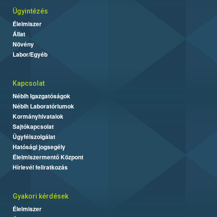
Ügyintézés
Élelmiszer
Állat
Növény
Labor/Egyéb
Kapcsolat
Nébih Igazgatóságok
Nébih Laboratóriumok
Kormányhivatalok
Sajtókapcsolat
Ügyfélszolgálat
Hatósági jogsegély
Élelmiszermentő Központ
Hírlevél feliratkozás
Gyakori kérdések
Élelmiszer