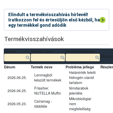
Elindult a termékvisszahívás hírlevél!
Iratkozzon fel és értesüljön első kézből, ha
egy termékkel gond adódik
Termékvisszahívások
Dátum
Termék neve
Probléma jellege
Részle
Dátum
Termék neve
Probléma jellege
Részle
Határérték feletti
Lenmagból
2026.06.25.
hidrogén-cianid
készült termékek
tartalom
Frissítve:
fémdarabok
2026.06.25.
NUTELLA Muffin
jelenléte
Mikrobiológiai
Csíramag -
2026.05.23.
nem
többféle
megfelelőség