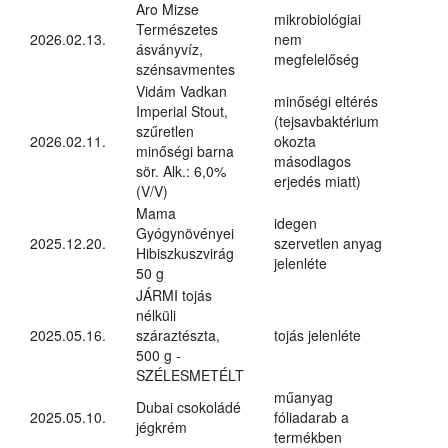
Aro Mizse
mikrobiológiai
Természetes
2026.02.13.
nem
ásványvíz,
megfelelőség
szénsavmentes
Vidám Vadkan
minőségi eltérés
Imperial Stout,
(tejsavbaktérium
szűretlen
2026.02.11.
okozta
minőségi barna
másodlagos
sör. Alk.: 6,0%
erjedés miatt)
(V/V)
Mama
idegen
Gyógynövényei
2025.12.20.
szervetlen anyag
Hibiszkuszvirág
jelenléte
50 g
JÁRMI tojás
nélküli
2025.05.16.
száraztészta,
tojás jelenléte
500 g -
SZÉLESMETÉLT
műanyag
Dubai csokoládé
2025.05.10.
fóliadarab a
jégkrém
termékben