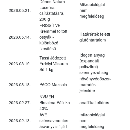
Dénes Natura
Mikrobiológiai
Lucerna
2026.05.21.
nem
csíráztatásra,
megfelelőség
200 g
FRISSÍTVE:
Krémmel töltött
Határérték feletti
2026.05.14.
ostyák -
gluténtartalom
különböző
ízesítésű
Idegen anyag
Tassi Jódozott
(expandált
2026.03.19.
Erdélyi Vákuum
polisztirol)
Só 1 kg
szennyezettség
növényvédőszer-
2026.03.18.
PACO Mazsola
maradék
jelenléte
NVMEN
2026.02.27.
Birsalma Pálinka
analitikai eltérés
40%
AVE
mikrobiológiai
2026.02.13.
szénsavmentes
nem
ásványvíz 1,5 l
megfelelőség