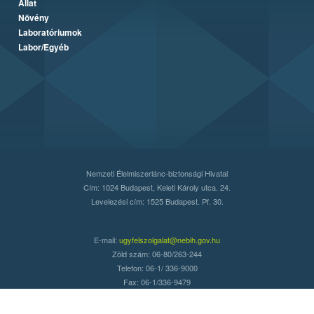
Állat
Növény
Laboratóriumok
Labor/Egyéb
Nemzeti Élelmiszerlánc-biztonsági Hivatal
Cím: 1024 Budapest, Keleti Károly utca. 24.
Levelezési cím: 1525 Budapest. Pf. 30.
E-mail:
ugyfelszolgalat@nebih.gov.hu
Zöld szám: 06-80/263-244
Telefon: 06-1/ 336-9000
Fax: 06-1/336-9479