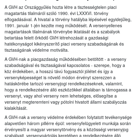
A GVH az Országgyűlés hozta létre a tisztességtelen piaci
magatartás tilalmáról szóló 1990. évi LXXXVI. törvény
elfogadásával. A hivatal a törvény hatályba lépésével egyidejűleg,
1991. január 1-jén kezdte meg működését. A versenyellenes
magatartások tilalmának törvénybe iktatását és a szabályok
betartása felett őrködő GVH létrehozását a gazdasági
hatékonyságot kikényszerítő piaci verseny szabadságának és
tisztaságának védelme motiválta.
A GVH-nak a piacgazdaság működésében betöltött - a verseny
szabadságával és tisztaságával kapcsolatos - szerepe, hogy a
köz érdekében, a hosszú távú fogyasztói jólétet és így a
versenyképességet is növelő módon érvényt szerezzen a
hatáskörébe tartozó versenyjogi rendelkezéseknek, valamint,
hogy a rendelkezésére álló eszközökkel általában is támogassa a
versenyt, vagy ahol verseny nem lehetséges, elősegítse a
versenyt megteremteni vagy pótolni hivatott állami szabályozás
kialakítását.
A GVH-nak a verseny védelme érdekében folytatott tevékenysége
alapvetően három pillérre épül: versenyfelügyeleti munkája során
érvényesíti a magyar versenytörvény és a közösségi versenyjog
szabályait, versenypártolás keretében a rendelkezésére álló