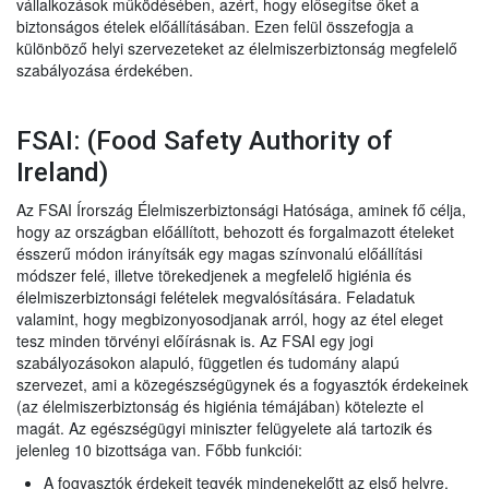
vállalkozások működésében, azért, hogy elősegítse őket a
biztonságos ételek előállításában. Ezen felül összefogja a
különböző helyi szervezeteket az élelmiszerbiztonság megfelelő
szabályozása érdekében.
FSAI: (Food Safety Authority of
Ireland)
Az FSAI Írország Élelmiszerbiztonsági Hatósága, aminek fő célja,
hogy az országban előállított, behozott és forgalmazott ételeket
ésszerű módon irányítsák egy magas színvonalú előállítási
módszer felé, illetve törekedjenek a megfelelő higiénia és
élelmiszerbiztonsági felételek megvalósítására. Feladatuk
valamint, hogy megbizonyosodjanak arról, hogy az étel eleget
tesz minden törvényi előírásnak is. Az FSAI egy jogi
szabályozásokon alapuló, független és tudomány alapú
szervezet, ami a közegészségügynek és a fogyasztók érdekeinek
(az élelmiszerbiztonság és higiénia témájában) kötelezte el
magát. Az egészségügyi miniszter felügyelete alá tartozik és
jelenleg 10 bizottsága van. Főbb funkciói:
A fogyasztók érdekeit tegyék mindenekelőtt az első helyre.