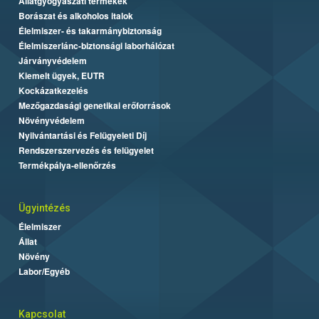
Állatgyógyászati termékek
Borászat és alkoholos italok
Élelmiszer- és takarmánybiztonság
Élelmiszerlánc-biztonsági laborhálózat
Járványvédelem
Kiemelt ügyek, EUTR
Kockázatkezelés
Mezőgazdasági genetikai erőforrások
Növényvédelem
Nyilvántartási és Felügyeleti Díj
Rendszerszervezés és felügyelet
Termékpálya-ellenőrzés
Ügyintézés
Élelmiszer
Állat
Növény
Labor/Egyéb
Kapcsolat