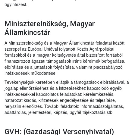
ügyintézést.
Miniszterelnökség, Magyar
Államkincstár
A Miniszterelnökség és a Magyar Államkincstár feladatai között
szerepel az Európai Unióval folytatott Közös Agrárpolitikai
forrásokból és a magyar költségvetés által biztosított forrásból
finanszírozott ágazati támogatások iránti kérelmek befogadása,
elbírálása és a juttatások folyósítása, valamint piacszabályozó
intézkedések működtetése.
Tevékenységük keretében ellátják a támogatások elbírálásával, a
jogalap ellenőrzéséhez és a kifizetésekhez kapcsolódó egyéb
intézkedésekkel kapcsolatos feladatokat: kérelemkezelés,
határozat kiadás, kifizetések engedélyezése és teljesítése,
helyszíni ellenőrzés. További feladatok: információszolgáltatás,
adattárolás, jelentéstétel, képzés, ügyfél-tájékoztatás stb.
GVH: (Gazdasági Versenyhivatal)