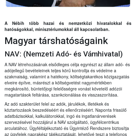
A Nébih több hazai és nemzetközi hivatalokkal és
hatóságokkal, minisztériumokkal áll kapcsolatban.
Magyar társhatóságaink
NAV: (Nemzeti Adó- és Vámhivatal)
A NAV létrehozásának elsődleges célja egyrészt az állam adó- és
adójellegű bevételeinek teljes körű kontrollja és védelme a
szakmaiság, valamint a hatékony, költségtakarékos közigazgatás
elveire építve, másrészt a költségvetést nagymértékben
megkárosító, büntetőjogi felelősségre vonást követelő adózói
magatartások feltárása, szankcionálása és visszaszorítása.
Az adó szakterület felel az adók, járulékok, illetékek és
köztartozások beszedé
séért és ellenőrzéséért. Naponta frissülő
adatbázisokkal, kalkulátorokkal, ingó és ingatlanárverések
szervezésével hozzájárul a NAV szolgáltató, ügyfélcentrikus
arculatához. Ügyféltájékoztató és Ügyintéző Rendszere biztosítja
az ügyfelek naprakész tájékoztatását, lehetővé teszi a telefonos