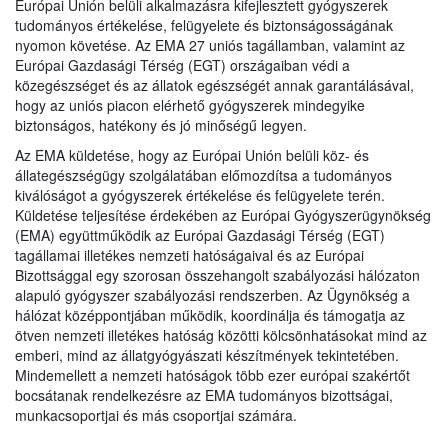
Európai Unión belüli alkalmazásra kifejlesztett gyógyszerek
tudományos értékelése, felügyelete és biztonságosságának
nyomon követése. Az EMA 27 uniós tagállamban, valamint az
Európai Gazdasági Térség (EGT) országaiban védi a
közegészséget és az állatok egészségét annak garantálásával,
hogy az uniós piacon elérhető gyógyszerek mindegyike
biztonságos, hatékony és jó minőségű legyen.
Az EMA küldetése, hogy az Európai Unión belüli köz- és
állategészségügy szolgálatában előmozdítsa a tudományos
kiválóságot a gyógyszerek értékelése és felügyelete terén.
Küldetése teljesítése érdekében az Európai Gyógyszerügynökség
(EMA) együttműködik az Európai Gazdasági Térség (EGT)
tagállamai illetékes nemzeti hatóságaival és az Európai
Bizottsággal egy szorosan összehangolt szabályozási hálózaton
alapuló gyógyszer szabályozási rendszerben. Az Ügynökség a
hálózat középpontjában működik, koordinálja és támogatja az
ötven nemzeti illetékes hatóság közötti kölcsönhatásokat mind az
emberi, mind az állatgyógyászati készítmények tekintetében.
Mindemellett a nemzeti hatóságok több ezer európai szakértőt
bocsátanak rendelkezésre az EMA tudományos bizottságai,
munkacsoportjai és más csoportjai számára.