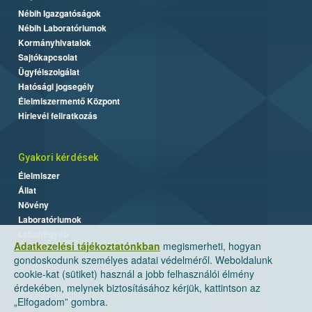
Nébih Igazgatóságok
Nébih Laboratóriumok
Kormányhivatalok
Sajtókapcsolat
Ügyfélszolgálat
Hatósági jogsegély
Élelmiszermentő Központ
Hírlevél feliratkozás
Gyakori kérdések
Élelmiszer
Állat
Növény
Laboratóriumok
Labor/Egyéb
Adatkezelési tájékoztatónkban
megismerheti, hogyan
gondoskodunk személyes adatai védelméről. Weboldalunk
cookie-kat (sütiket) használ a jobb felhasználói élmény
érdekében, melynek biztosításához kérjük, kattintson az
„Elfogadom” gombra.