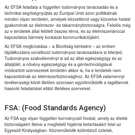
Az EFSA feladata a független tudományos tanácsadás és a
technikai segítségnyújtás az Európai Unió azon politikáinak
minden olyan területén, amelyek közvetlenül vagy közvetve hatást
gyakorolnak az élelmiszer- és takarmánybiztonságra. Felelős még
az e területek által felölelt összes téma, és az élelmiszerlánccal
kapcsolatos bármely kockázat kommunikációjáért.
Az EFSA megbízatása – a Bizottság kérésére – az emberi
táplálkozásra vonatkozó tudományos tanácsadásra is kiterjed.
Tudományos szakvéleményt is ad az állat-egészségügy és az
állatjólét, a növény-egészségügy és a géntechnológiával
módosított szervezetek területén akkor is, ha e területek nem
kapcsolódnak az élelmiszerbiztonsághoz. Az EFSA valamennyi
tevékenységi körét illetően szorosan együttműködik a tagállamok
hasonló feladatokat ellátó illetékes szerveivel.
FSA: (Food Standards Agency)
Az FSA egy olyan független kormányzati hivatal, amely az ételek
biztonságáért illetve a megfelelő higiénia betartásáért felel az
Egyesült Királyságban. Közreműködik különböző üzletek,