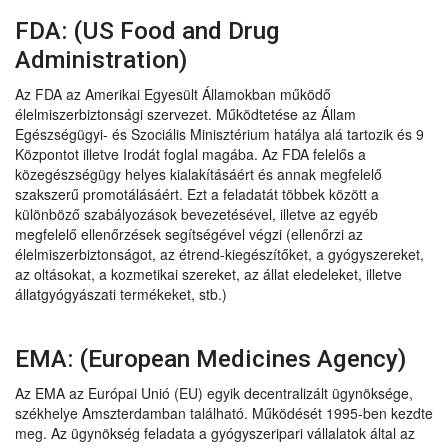
FDA: (US Food and Drug
Administration)
Az FDA az Amerikai Egyesült Államokban működő
élelmiszerbiztonsági szervezet. Működtetése az Állam
Egészségügyi- és Szociális Minisztérium hatálya alá tartozik és 9
Központot illetve Irodát foglal magába. Az FDA felelős a
közegészségügy helyes kialakításáért és annak megfelelő
szakszerű promotálásáért. Ezt a feladatát többek között a
különböző szabályozások bevezetésével, illetve az egyéb
megfelelő ellenőrzések segítségével végzi (ellenőrzi az
élelmiszerbiztonságot, az étrend-kiegészítőket, a gyógyszereket,
az oltásokat, a kozmetikai szereket, az állat eledeleket, illetve
állatgyógyászati termékeket, stb.)
EMA: (European Medicines Agency)
Az EMA az Európai Unió (EU) egyik decentralizált ügynöksége,
székhelye Amszterdamban található. Működését 1995-ben kezdte
meg. Az ügynökség feladata a gyógyszeripari vállalatok által az