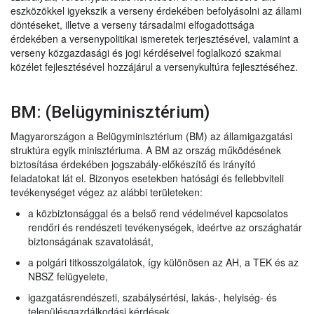
eszközökkel igyekszik a verseny érdekében befolyásolni az állami
döntéseket, illetve a verseny társadalmi elfogadottsága
érdekében a versenypolitikai ismeretek terjesztésével, valamint a
verseny közgazdasági és jogi kérdéseivel foglalkozó szakmai
közélet fejlesztésével hozzájárul a versenykultúra fejlesztéséhez.
BM: (Belügyminisztérium)
Magyarországon a Belügyminisztérium (BM) az államigazgatási
struktúra egyik minisztériuma. A BM az ország működésének
biztosítása érdekében jogszabály-előkészítő és irányító
feladatokat lát el. Bizonyos esetekben hatósági és fellebbviteli
tevékenységet végez az alábbi területeken:
a közbiztonsággal és a belső rend védelmével kapcsolatos
rendőri és rendészeti tevékenységek, ideértve az országhatár
biztonságának szavatolását,
a polgári titkosszolgálatok, így különösen az AH, a TEK és az
NBSZ felügyelete,
igazgatásrendészeti, szabálysértési, lakás-, helyiség- és
településgazdálkodási kérdések,