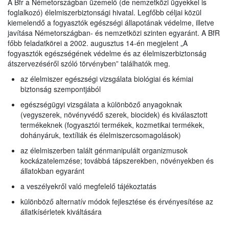
A Bfr a Németországban üzemelő (de nemzetközi ügyekkel is
foglalkozó) élelmiszerbiztonsági hivatal. Legfőbb céljai közül
kiemelendő a fogyasztók egészségi állapotának védelme, illetve
javítása Németországban- és nemzetközi szinten egyaránt. A BfR
főbb feladatkörei a 2002. augusztus 14-én megjelent „A
fogyasztók egészségének védelme és az élelmiszerbiztonság
átszervezéséről szóló törvényben” találhatók meg.
az élelmiszer egészségi vizsgálata biológiai és kémiai
biztonság szempontjából
egészségügyi vizsgálata a különböző anyagoknak
(vegyszerek, növényvédő szerek, biocidek) és kiválasztott
termékeknek (fogyasztói termékek, kozmetikai termékek,
dohányáruk, textíliák és élelmiszercsomagolások)
az élelmiszerben talált génmanipulált organizmusok
kockázatelemzése; továbbá tápszerekben, növényekben és
állatokban egyaránt
a veszélyekről való megfelelő tájékoztatás
különböző alternatív módok fejlesztése és érvényesítése az
állatkísérletek kiváltására