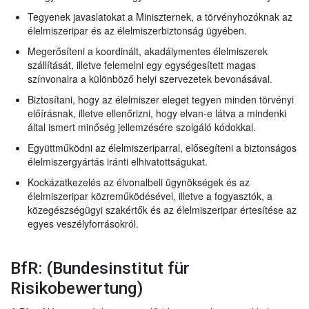
Tegyenek javaslatokat a Miniszternek, a törvényhozóknak az
élelmiszeripar és az élelmiszerbiztonság ügyében.
Megerősíteni a koordinált, akadálymentes élelmiszerek
szállítását, illetve felemelni egy egységesített magas
színvonalra a különböző helyi szervezetek bevonásával.
Biztosítani, hogy az élelmiszer eleget tegyen minden törvényi
előírásnak, illetve ellenőrizni, hogy elvan-e látva a mindenki
által ismert minőség jellemzésére szolgáló kódokkal.
Együttműködni az élelmiszeriparral, elősegíteni a biztonságos
élelmiszergyártás iránti elhivatottságukat.
Kockázatkezelés az élvonalbeli ügynökségek és az
élelmiszeripar közreműködésével, illetve a fogyasztók, a
közegészségügyi szakértők és az élelmiszeripar értesítése az
egyes veszélyforrásokról.
BfR: (Bundesinstitut für
Risikobewertung)