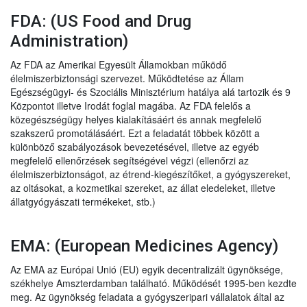
FDA: (US Food and Drug
Administration)
Az FDA az Amerikai Egyesült Államokban működő
élelmiszerbiztonsági szervezet. Működtetése az Állam
Egészségügyi- és Szociális Minisztérium hatálya alá tartozik és 9
Központot illetve Irodát foglal magába. Az FDA felelős a
közegészségügy helyes kialakításáért és annak megfelelő
szakszerű promotálásáért. Ezt a feladatát többek között a
különböző szabályozások bevezetésével, illetve az egyéb
megfelelő ellenőrzések segítségével végzi (ellenőrzi az
élelmiszerbiztonságot, az étrend-kiegészítőket, a gyógyszereket,
az oltásokat, a kozmetikai szereket, az állat eledeleket, illetve
állatgyógyászati termékeket, stb.)
EMA: (European Medicines Agency)
Az EMA az Európai Unió (EU) egyik decentralizált ügynöksége,
székhelye Amszterdamban található. Működését 1995-ben kezdte
meg. Az ügynökség feladata a gyógyszeripari vállalatok által az