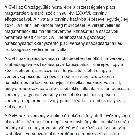
A GVH az Országgyűlés hozta létre a tisztességtelen piaci
magatartás tilalmáról szóló 1990. évi LXXXVI. törvény
elfogadásával. A hivatal a törvény hatályba lépésével egyidejűleg,
1991. január 1-jén kezdte meg működését. A versenyellenes
magatartások tilalmának törvénybe iktatását és a szabályok
betartása felett őrködő GVH létrehozását a gazdasági
hatékonyságot kikényszerítő piaci verseny szabadságának és
tisztaságának védelme motiválta.
A GVH-nak a piacgazdaság működésében betöltött - a verseny
szabadságával és tisztaságával kapcsolatos - szerepe, hogy a
köz érdekében, a hosszú távú fogyasztói jólétet és így a
versenyképességet is növelő módon érvényt szerezzen a
hatáskörébe tartozó versenyjogi rendelkezéseknek, valamint,
hogy a rendelkezésére álló eszközökkel általában is támogassa a
versenyt, vagy ahol verseny nem lehetséges, elősegítse a
versenyt megteremteni vagy pótolni hivatott állami szabályozás
kialakítását.
A GVH-nak a verseny védelme érdekében folytatott tevékenysége
alapvetően három pillérre épül: versenyfelügyeleti munkája során
érvényesíti a magyar versenytörvény és a közösségi versenyjog
szabályait, versenypártolás keretében a rendelkezésére álló