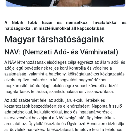
A Nébih több hazai és nemzetközi hivatalokkal és
hatóságokkal, minisztériumokkal áll kapcsolatban.
Magyar társhatóságaink
NAV: (Nemzeti Adó- és Vámhivatal)
A NAV létrehozásának elsődleges célja egyrészt az állam adó- és
adójellegű bevételeinek teljes körű kontrollja és védelme a
szakmaiság, valamint a hatékony, költségtakarékos közigazgatás
elveire építve, másrészt a költségvetést nagymértékben
megkárosító, büntetőjogi felelősségre vonást követelő adózói
magatartások feltárása, szankcionálása és visszaszorítása.
Az adó szakterület felel az adók, járulékok, illetékek és
köztartozások beszedé
séért és ellenőrzéséért. Naponta frissülő
adatbázisokkal, kalkulátorokkal, ingó és ingatlanárverések
szervezésével hozzájárul a NAV szolgáltató, ügyfélcentrikus
arculatához. Ügyféltájékoztató és Ügyintéző Rendszere biztosítja
az ügyfelek naprakész tájékoztatását, lehetővé teszi a telefonos