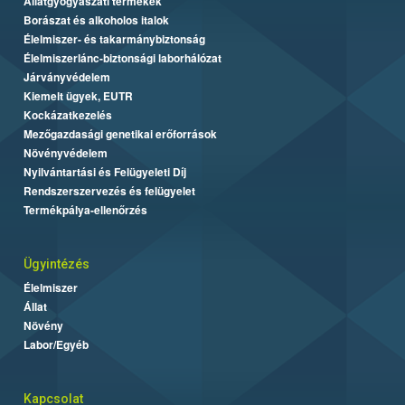
Állatgyógyászati termékek
Borászat és alkoholos italok
Élelmiszer- és takarmánybiztonság
Élelmiszerlánc-biztonsági laborhálózat
Járványvédelem
Kiemelt ügyek, EUTR
Kockázatkezelés
Mezőgazdasági genetikai erőforrások
Növényvédelem
Nyilvántartási és Felügyeleti Díj
Rendszerszervezés és felügyelet
Termékpálya-ellenőrzés
Ügyintézés
Élelmiszer
Állat
Növény
Labor/Egyéb
Kapcsolat