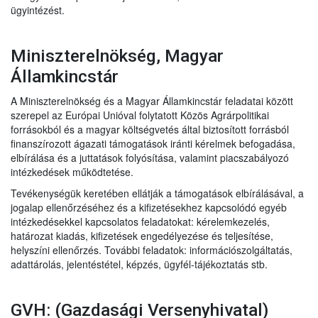
ügyintézést.
Miniszterelnökség, Magyar
Államkincstár
A Miniszterelnökség és a Magyar Államkincstár feladatai között
szerepel az Európai Unióval folytatott Közös Agrárpolitikai
forrásokból és a magyar költségvetés által biztosított forrásból
finanszírozott ágazati támogatások iránti kérelmek befogadása,
elbírálása és a juttatások folyósítása, valamint piacszabályozó
intézkedések működtetése.
Tevékenységük keretében ellátják a támogatások elbírálásával, a
jogalap ellenőrzéséhez és a kifizetésekhez kapcsolódó egyéb
intézkedésekkel kapcsolatos feladatokat: kérelemkezelés,
határozat kiadás, kifizetések engedélyezése és teljesítése,
helyszíni ellenőrzés. További feladatok: információszolgáltatás,
adattárolás, jelentéstétel, képzés, ügyfél-tájékoztatás stb.
GVH: (Gazdasági Versenyhivatal)