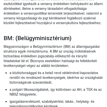
eszközökkel igyekszik a verseny érdekében befolyásolni az állami
döntéseket, illetve a verseny társadalmi elfogadottsága
érdekében a versenypolitikai ismeretek terjesztésével, valamint a
verseny közgazdasági és jogi kérdéseivel foglalkozó szakmai
közélet fejlesztésével hozzájárul a versenykultúra fejlesztéséhez.
BM: (Belügyminisztérium)
Magyarországon a Belügyminisztérium (BM) az államigazgatási
struktúra egyik minisztériuma. A BM az ország működésének
biztosítása érdekében jogszabály-előkészítő és irányító
feladatokat lát el. Bizonyos esetekben hatósági és fellebbviteli
tevékenységet végez az alábbi területeken:
a közbiztonsággal és a belső rend védelmével kapcsolatos
rendőri és rendészeti tevékenységek, ideértve az országhatár
biztonságának szavatolását,
a polgári titkosszolgálatok, így különösen az AH, a TEK és az
NBSZ felügyelete,
igazgatásrendészeti, szabálysértési, lakás-, helyiség- és
településgazdálkodási kérdések,