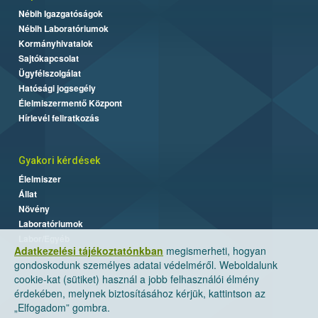
Nébih Igazgatóságok
Nébih Laboratóriumok
Kormányhivatalok
Sajtókapcsolat
Ügyfélszolgálat
Hatósági jogsegély
Élelmiszermentő Központ
Hírlevél feliratkozás
Gyakori kérdések
Élelmiszer
Állat
Növény
Laboratóriumok
Labor/Egyéb
Adatkezelési tájékoztatónkban
megismerheti, hogyan
gondoskodunk személyes adatai védelméről. Weboldalunk
cookie-kat (sütiket) használ a jobb felhasználói élmény
érdekében, melynek biztosításához kérjük, kattintson az
„Elfogadom” gombra.