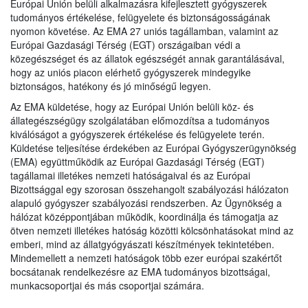
Európai Unión belüli alkalmazásra kifejlesztett gyógyszerek
tudományos értékelése, felügyelete és biztonságosságának
nyomon követése. Az EMA 27 uniós tagállamban, valamint az
Európai Gazdasági Térség (EGT) országaiban védi a
közegészséget és az állatok egészségét annak garantálásával,
hogy az uniós piacon elérhető gyógyszerek mindegyike
biztonságos, hatékony és jó minőségű legyen.
Az EMA küldetése, hogy az Európai Unión belüli köz- és
állategészségügy szolgálatában előmozdítsa a tudományos
kiválóságot a gyógyszerek értékelése és felügyelete terén.
Küldetése teljesítése érdekében az Európai Gyógyszerügynökség
(EMA) együttműködik az Európai Gazdasági Térség (EGT)
tagállamai illetékes nemzeti hatóságaival és az Európai
Bizottsággal egy szorosan összehangolt szabályozási hálózaton
alapuló gyógyszer szabályozási rendszerben. Az Ügynökség a
hálózat középpontjában működik, koordinálja és támogatja az
ötven nemzeti illetékes hatóság közötti kölcsönhatásokat mind az
emberi, mind az állatgyógyászati készítmények tekintetében.
Mindemellett a nemzeti hatóságok több ezer európai szakértőt
bocsátanak rendelkezésre az EMA tudományos bizottságai,
munkacsoportjai és más csoportjai számára.