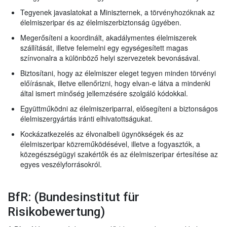
Tegyenek javaslatokat a Miniszternek, a törvényhozóknak az
élelmiszeripar és az élelmiszerbiztonság ügyében.
Megerősíteni a koordinált, akadálymentes élelmiszerek
szállítását, illetve felemelni egy egységesített magas
színvonalra a különböző helyi szervezetek bevonásával.
Biztosítani, hogy az élelmiszer eleget tegyen minden törvényi
előírásnak, illetve ellenőrizni, hogy elvan-e látva a mindenki
által ismert minőség jellemzésére szolgáló kódokkal.
Együttműködni az élelmiszeriparral, elősegíteni a biztonságos
élelmiszergyártás iránti elhivatottságukat.
Kockázatkezelés az élvonalbeli ügynökségek és az
élelmiszeripar közreműködésével, illetve a fogyasztók, a
közegészségügyi szakértők és az élelmiszeripar értesítése az
egyes veszélyforrásokról.
BfR: (Bundesinstitut für
Risikobewertung)