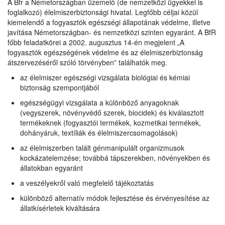
A Bfr a Németországban üzemelő (de nemzetközi ügyekkel is
foglalkozó) élelmiszerbiztonsági hivatal. Legfőbb céljai közül
kiemelendő a fogyasztók egészségi állapotának védelme, illetve
javítása Németországban- és nemzetközi szinten egyaránt. A BfR
főbb feladatkörei a 2002. augusztus 14-én megjelent „A
fogyasztók egészségének védelme és az élelmiszerbiztonság
átszervezéséről szóló törvényben” találhatók meg.
az élelmiszer egészségi vizsgálata biológiai és kémiai
biztonság szempontjából
egészségügyi vizsgálata a különböző anyagoknak
(vegyszerek, növényvédő szerek, biocidek) és kiválasztott
termékeknek (fogyasztói termékek, kozmetikai termékek,
dohányáruk, textíliák és élelmiszercsomagolások)
az élelmiszerben talált génmanipulált organizmusok
kockázatelemzése; továbbá tápszerekben, növényekben és
állatokban egyaránt
a veszélyekről való megfelelő tájékoztatás
különböző alternatív módok fejlesztése és érvényesítése az
állatkísérletek kiváltására