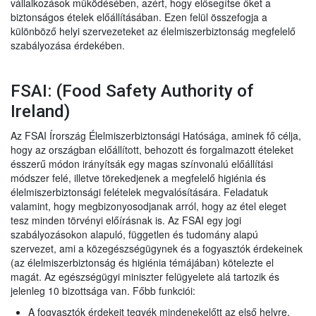
vállalkozások működésében, azért, hogy elősegítse őket a
biztonságos ételek előállításában. Ezen felül összefogja a
különböző helyi szervezeteket az élelmiszerbiztonság megfelelő
szabályozása érdekében.
FSAI: (Food Safety Authority of
Ireland)
Az FSAI Írország Élelmiszerbiztonsági Hatósága, aminek fő célja,
hogy az országban előállított, behozott és forgalmazott ételeket
ésszerű módon irányítsák egy magas színvonalú előállítási
módszer felé, illetve törekedjenek a megfelelő higiénia és
élelmiszerbiztonsági felételek megvalósítására. Feladatuk
valamint, hogy megbizonyosodjanak arról, hogy az étel eleget
tesz minden törvényi előírásnak is. Az FSAI egy jogi
szabályozásokon alapuló, független és tudomány alapú
szervezet, ami a közegészségügynek és a fogyasztók érdekeinek
(az élelmiszerbiztonság és higiénia témájában) kötelezte el
magát. Az egészségügyi miniszter felügyelete alá tartozik és
jelenleg 10 bizottsága van. Főbb funkciói:
A fogyasztók érdekeit tegyék mindenekelőtt az első helyre.