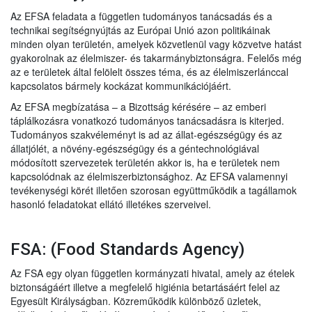
Az EFSA feladata a független tudományos tanácsadás és a
technikai segítségnyújtás az Európai Unió azon politikáinak
minden olyan területén, amelyek közvetlenül vagy közvetve hatást
gyakorolnak az élelmiszer- és takarmánybiztonságra. Felelős még
az e területek által felölelt összes téma, és az élelmiszerlánccal
kapcsolatos bármely kockázat kommunikációjáért.
Az EFSA megbízatása – a Bizottság kérésére – az emberi
táplálkozásra vonatkozó tudományos tanácsadásra is kiterjed.
Tudományos szakvéleményt is ad az állat-egészségügy és az
állatjólét, a növény-egészségügy és a géntechnológiával
módosított szervezetek területén akkor is, ha e területek nem
kapcsolódnak az élelmiszerbiztonsághoz. Az EFSA valamennyi
tevékenységi körét illetően szorosan együttműködik a tagállamok
hasonló feladatokat ellátó illetékes szerveivel.
FSA: (Food Standards Agency)
Az FSA egy olyan független kormányzati hivatal, amely az ételek
biztonságáért illetve a megfelelő higiénia betartásáért felel az
Egyesült Királyságban. Közreműködik különböző üzletek,