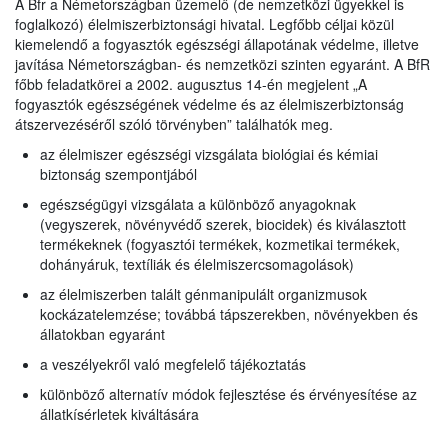
A Bfr a Németországban üzemelő (de nemzetközi ügyekkel is
foglalkozó) élelmiszerbiztonsági hivatal. Legfőbb céljai közül
kiemelendő a fogyasztók egészségi állapotának védelme, illetve
javítása Németországban- és nemzetközi szinten egyaránt. A BfR
főbb feladatkörei a 2002. augusztus 14-én megjelent „A
fogyasztók egészségének védelme és az élelmiszerbiztonság
átszervezéséről szóló törvényben” találhatók meg.
az élelmiszer egészségi vizsgálata biológiai és kémiai
biztonság szempontjából
egészségügyi vizsgálata a különböző anyagoknak
(vegyszerek, növényvédő szerek, biocidek) és kiválasztott
termékeknek (fogyasztói termékek, kozmetikai termékek,
dohányáruk, textíliák és élelmiszercsomagolások)
az élelmiszerben talált génmanipulált organizmusok
kockázatelemzése; továbbá tápszerekben, növényekben és
állatokban egyaránt
a veszélyekről való megfelelő tájékoztatás
különböző alternatív módok fejlesztése és érvényesítése az
állatkísérletek kiváltására