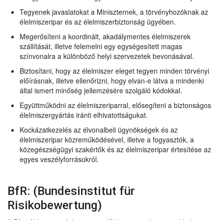
Tegyenek javaslatokat a Miniszternek, a törvényhozóknak az
élelmiszeripar és az élelmiszerbiztonság ügyében.
Megerősíteni a koordinált, akadálymentes élelmiszerek
szállítását, illetve felemelni egy egységesített magas
színvonalra a különböző helyi szervezetek bevonásával.
Biztosítani, hogy az élelmiszer eleget tegyen minden törvényi
előírásnak, illetve ellenőrizni, hogy elvan-e látva a mindenki
által ismert minőség jellemzésére szolgáló kódokkal.
Együttműködni az élelmiszeriparral, elősegíteni a biztonságos
élelmiszergyártás iránti elhivatottságukat.
Kockázatkezelés az élvonalbeli ügynökségek és az
élelmiszeripar közreműködésével, illetve a fogyasztók, a
közegészségügyi szakértők és az élelmiszeripar értesítése az
egyes veszélyforrásokról.
BfR: (Bundesinstitut für
Risikobewertung)