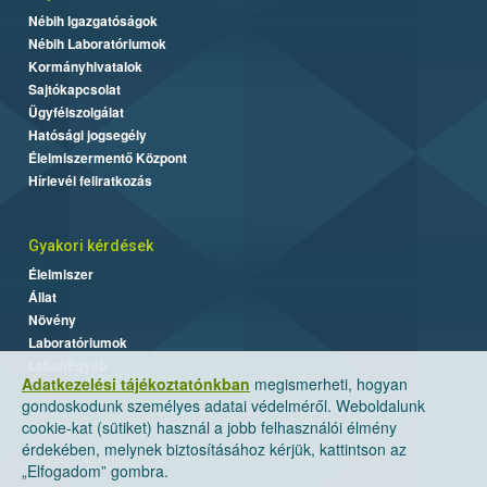
Nébih Igazgatóságok
Nébih Laboratóriumok
Kormányhivatalok
Sajtókapcsolat
Ügyfélszolgálat
Hatósági jogsegély
Élelmiszermentő Központ
Hírlevél feliratkozás
Gyakori kérdések
Élelmiszer
Állat
Növény
Laboratóriumok
Labor/Egyéb
Adatkezelési tájékoztatónkban
megismerheti, hogyan
gondoskodunk személyes adatai védelméről. Weboldalunk
cookie-kat (sütiket) használ a jobb felhasználói élmény
érdekében, melynek biztosításához kérjük, kattintson az
„Elfogadom” gombra.