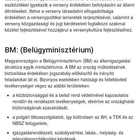
eszközökkel igyekszik a verseny érdekében befolyásolni az állami
döntéseket, illetve a verseny társadalmi elfogadottsága
érdekében a versenypolitikai ismeretek terjesztésével, valamint a
verseny közgazdasági és jogi kérdéseivel foglalkozó szakmai
közélet fejlesztésével hozzájárul a versenykultúra fejlesztéséhez.
BM: (Belügyminisztérium)
Magyarországon a Belügyminisztérium (BM) az államigazgatási
struktúra egyik minisztériuma. A BM az ország működésének
biztosítása érdekében jogszabály-előkészítő és irányító
feladatokat lát el. Bizonyos esetekben hatósági és fellebbviteli
tevékenységet végez az alábbi területeken:
a közbiztonsággal és a belső rend védelmével kapcsolatos
rendőri és rendészeti tevékenységek, ideértve az országhatár
biztonságának szavatolását,
a polgári titkosszolgálatok, így különösen az AH, a TEK és az
NBSZ felügyelete,
igazgatásrendészeti, szabálysértési, lakás-, helyiség- és
településgazdálkodási kérdések,