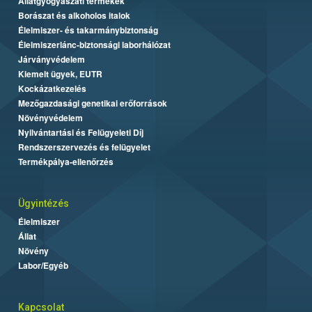
Állatgyógyászati termékek
Borászat és alkoholos italok
Élelmiszer- és takarmánybiztonság
Élelmiszerlánc-biztonsági laborhálózat
Járványvédelem
Kiemelt ügyek, EUTR
Kockázatkezelés
Mezőgazdasági genetikai erőforrások
Növényvédelem
Nyilvántartási és Felügyeleti Díj
Rendszerszervezés és felügyelet
Termékpálya-ellenőrzés
Ügyintézés
Élelmiszer
Állat
Növény
Labor/Egyéb
Kapcsolat