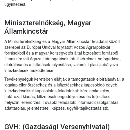
ügyintézést.
Miniszterelnökség, Magyar
Államkincstár
A Miniszterelnökség és a Magyar Államkincstár feladatai között
szerepel az Európai Unióval folytatott Közös Agrárpolitikai
forrásokból és a magyar költségvetés által biztosított forrásból
finanszírozott ágazati támogatások iránti kérelmek befogadása,
elbírálása és a juttatások folyósítása, valamint piacszabályozó
intézkedések működtetése.
Tevékenységük keretében ellátják a támogatások elbírálásával, a
jogalap ellenőrzéséhez és a kifizetésekhez kapcsolódó egyéb
intézkedésekkel kapcsolatos feladatokat: kérelemkezelés,
határozat kiadás, kifizetések engedélyezése és teljesítése,
helyszíni ellenőrzés. További feladatok: információszolgáltatás,
adattárolás, jelentéstétel, képzés, ügyfél-tájékoztatás stb.
GVH: (Gazdasági Versenyhivatal)