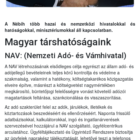
A Nébih több hazai és nemzetközi hivatalokkal és
hatóságokkal, minisztériumokkal áll kapcsolatban.
Magyar társhatóságaink
NAV: (Nemzeti Adó- és Vámhivatal)
A NAV létrehozásának elsődleges célja egyrészt az állam adó- és
adójellegű bevételeinek teljes körű kontrollja és védelme a
szakmaiság, valamint a hatékony, költségtakarékos közigazgatás
elveire építve, másrészt a költségvetést nagymértékben
megkárosító, büntetőjogi felelősségre vonást követelő adózói
magatartások feltárása, szankcionálása és visszaszorítása.
Az adó szakterület felel az adók, járulékok, illetékek és
köztartozások beszedé
séért és ellenőrzéséért. Naponta frissülő
adatbázisokkal, kalkulátorokkal, ingó és ingatlanárverések
szervezésével hozzájárul a NAV szolgáltató, ügyfélcentrikus
arculatához. Ügyféltájékoztató és Ügyintéző Rendszere biztosítja
az ügyfelek naprakész tájékoztatását, lehetővé teszi a telefonos