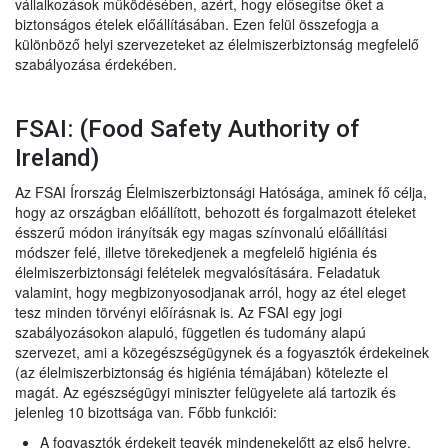
vállalkozások működésében, azért, hogy elősegítse őket a
biztonságos ételek előállításában. Ezen felül összefogja a
különböző helyi szervezeteket az élelmiszerbiztonság megfelelő
szabályozása érdekében.
FSAI: (Food Safety Authority of
Ireland)
Az FSAI Írország Élelmiszerbiztonsági Hatósága, aminek fő célja,
hogy az országban előállított, behozott és forgalmazott ételeket
ésszerű módon irányítsák egy magas színvonalú előállítási
módszer felé, illetve törekedjenek a megfelelő higiénia és
élelmiszerbiztonsági felételek megvalósítására. Feladatuk
valamint, hogy megbizonyosodjanak arról, hogy az étel eleget
tesz minden törvényi előírásnak is. Az FSAI egy jogi
szabályozásokon alapuló, független és tudomány alapú
szervezet, ami a közegészségügynek és a fogyasztók érdekeinek
(az élelmiszerbiztonság és higiénia témájában) kötelezte el
magát. Az egészségügyi miniszter felügyelete alá tartozik és
jelenleg 10 bizottsága van. Főbb funkciói:
A fogyasztók érdekeit tegyék mindenekelőtt az első helyre.