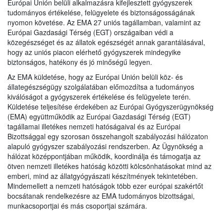
Európai Unión belüli alkalmazásra kifejlesztett gyógyszerek
tudományos értékelése, felügyelete és biztonságosságának
nyomon követése. Az EMA 27 uniós tagállamban, valamint az
Európai Gazdasági Térség (EGT) országaiban védi a
közegészséget és az állatok egészségét annak garantálásával,
hogy az uniós piacon elérhető gyógyszerek mindegyike
biztonságos, hatékony és jó minőségű legyen.
Az EMA küldetése, hogy az Európai Unión belüli köz- és
állategészségügy szolgálatában előmozdítsa a tudományos
kiválóságot a gyógyszerek értékelése és felügyelete terén.
Küldetése teljesítése érdekében az Európai Gyógyszerügynökség
(EMA) együttműködik az Európai Gazdasági Térség (EGT)
tagállamai illetékes nemzeti hatóságaival és az Európai
Bizottsággal egy szorosan összehangolt szabályozási hálózaton
alapuló gyógyszer szabályozási rendszerben. Az Ügynökség a
hálózat középpontjában működik, koordinálja és támogatja az
ötven nemzeti illetékes hatóság közötti kölcsönhatásokat mind az
emberi, mind az állatgyógyászati készítmények tekintetében.
Mindemellett a nemzeti hatóságok több ezer európai szakértőt
bocsátanak rendelkezésre az EMA tudományos bizottságai,
munkacsoportjai és más csoportjai számára.