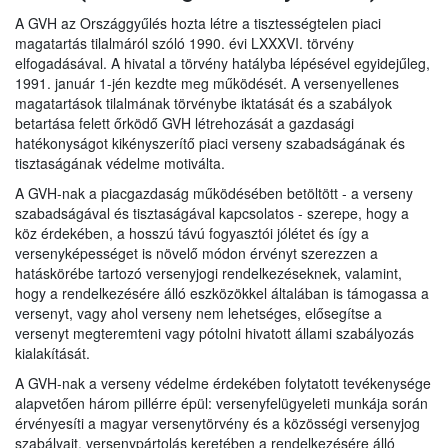
A GVH az Országgyűlés hozta létre a tisztességtelen piaci
magatartás tilalmáról szóló 1990. évi LXXXVI. törvény
elfogadásával. A hivatal a törvény hatályba lépésével egyidejűleg,
1991. január 1-jén kezdte meg működését. A versenyellenes
magatartások tilalmának törvénybe iktatását és a szabályok
betartása felett őrködő GVH létrehozását a gazdasági
hatékonyságot kikényszerítő piaci verseny szabadságának és
tisztaságának védelme motiválta.
A GVH-nak a piacgazdaság működésében betöltött - a verseny
szabadságával és tisztaságával kapcsolatos - szerepe, hogy a
köz érdekében, a hosszú távú fogyasztói jólétet és így a
versenyképességet is növelő módon érvényt szerezzen a
hatáskörébe tartozó versenyjogi rendelkezéseknek, valamint,
hogy a rendelkezésére álló eszközökkel általában is támogassa a
versenyt, vagy ahol verseny nem lehetséges, elősegítse a
versenyt megteremteni vagy pótolni hivatott állami szabályozás
kialakítását.
A GVH-nak a verseny védelme érdekében folytatott tevékenysége
alapvetően három pillérre épül: versenyfelügyeleti munkája során
érvényesíti a magyar versenytörvény és a közösségi versenyjog
szabályait, versenypártolás keretében a rendelkezésére álló