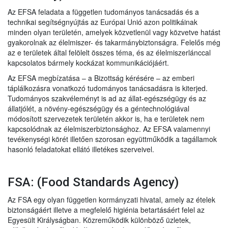
Az EFSA feladata a független tudományos tanácsadás és a
technikai segítségnyújtás az Európai Unió azon politikáinak
minden olyan területén, amelyek közvetlenül vagy közvetve hatást
gyakorolnak az élelmiszer- és takarmánybiztonságra. Felelős még
az e területek által felölelt összes téma, és az élelmiszerlánccal
kapcsolatos bármely kockázat kommunikációjáért.
Az EFSA megbízatása – a Bizottság kérésére – az emberi
táplálkozásra vonatkozó tudományos tanácsadásra is kiterjed.
Tudományos szakvéleményt is ad az állat-egészségügy és az
állatjólét, a növény-egészségügy és a géntechnológiával
módosított szervezetek területén akkor is, ha e területek nem
kapcsolódnak az élelmiszerbiztonsághoz. Az EFSA valamennyi
tevékenységi körét illetően szorosan együttműködik a tagállamok
hasonló feladatokat ellátó illetékes szerveivel.
FSA: (Food Standards Agency)
Az FSA egy olyan független kormányzati hivatal, amely az ételek
biztonságáért illetve a megfelelő higiénia betartásáért felel az
Egyesült Királyságban. Közreműködik különböző üzletek,