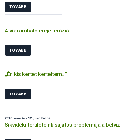
TOVÁBB
A víz romboló ereje: erózió
TOVÁBB
„Én kis kertet kerteltem...”
TOVÁBB
2015. március 12., csütörtök
Síkvidéki területeink sajátos problémája a belvíz