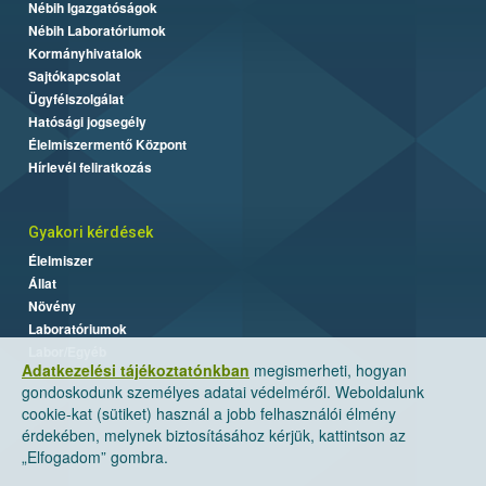
Nébih Igazgatóságok
Nébih Laboratóriumok
Kormányhivatalok
Sajtókapcsolat
Ügyfélszolgálat
Hatósági jogsegély
Élelmiszermentő Központ
Hírlevél feliratkozás
Gyakori kérdések
Élelmiszer
Állat
Növény
Laboratóriumok
Labor/Egyéb
Adatkezelési tájékoztatónkban
megismerheti, hogyan
gondoskodunk személyes adatai védelméről. Weboldalunk
cookie-kat (sütiket) használ a jobb felhasználói élmény
érdekében, melynek biztosításához kérjük, kattintson az
„Elfogadom” gombra.