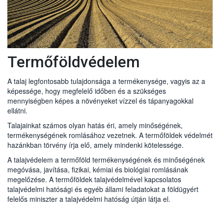
2007.évi CXXIX
Erózió-defláció
Belvíz
Termőföld védelme törvény
az uniós termésnövelő anyagok forgalmazására
vonatkozó szabályok megállapításáról szóló
2019/1009
A termésnövelő anyagokról
Európa Parlamenti és Tanácsi rendelet
Talajjavítás
Termésnövelő anyagok
Beruházás termőföldön
181/2009.évi (XII. 30.) FVM
Talajerő-gazdálkodás
Talajvédelmi szakértői tevékenység
Termőföldvédelem
A talaj legfontosabb tulajdonsága a termékenysége, vagyis az a
Öntözés
Talajvédelmi terv készítésének részletes
képessége, hogy megfelelő időben és a szükséges
90/2008 évi (VII. 18.) FVM rendelet
szabályai
mennyiségben képes a növényeket vízzel és tápanyagokkal
Talajszennyezés
ellátni.
59/2008 (IV. 29.) FVM rendelet
Talajainkat számos olyan hatás éri, amely minőségének,
Nitrát-rendelet
Magyarország talajtípusai
Fenntartható termőföld-használat
termékenységének romlásához vezetnek. A termőföldek védelmét
hazánkban törvény írja elő, amely mindenki kötelessége.
Hígtrágya termőföldön történő felhasználásának
A talajvédelem a termőföld termékenységének és minőségének
bejelentése
megóvása, javítása, fizikai, kémiai és biológiai romlásának
megelőzése. A termőföldek talajvédelmével kapcsolatos
Talajjavítás engedélyezése
talajvédelmi hatósági és egyéb állami feladatokat a földügyért
Mezőgazdasági célú tereprendezés engedélyezése
felelős miniszter a talajvédelmi hatóság útján látja el.
Beruházás engedélyezéséhez előzetes talajvédelmi