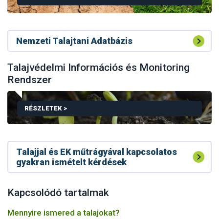
Nemzeti Talajtani Adatbázis
TALAJVÉDELMI CSELEKVÉSI TERV
Talajvédelmi Információs és Monitoring
Rendszer
RÉSZLETEK >
Talajjal és EK műtrágyával kapcsolatos
gyakran ismételt kérdések
TALAJVÉDELMI INFORMÁCIÓS ÉS MONITORING RE
Kapcsolódó tartalmak
Mennyire ismered a talajokat?