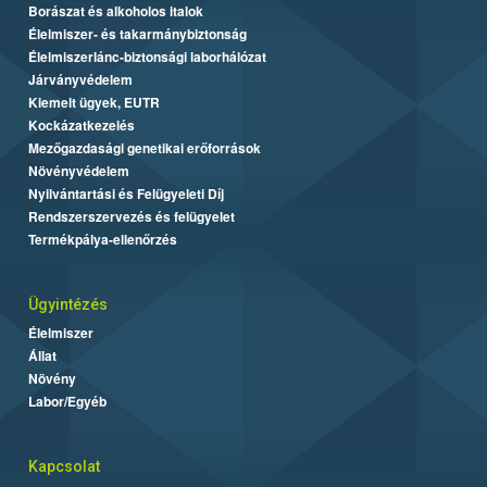
Borászat és alkoholos italok
Élelmiszer- és takarmánybiztonság
Élelmiszerlánc-biztonsági laborhálózat
Járványvédelem
Kiemelt ügyek, EUTR
Kockázatkezelés
Mezőgazdasági genetikai erőforrások
Növényvédelem
Nyilvántartási és Felügyeleti Díj
Rendszerszervezés és felügyelet
Termékpálya-ellenőrzés
Ügyintézés
Élelmiszer
Állat
Növény
Labor/Egyéb
Kapcsolat