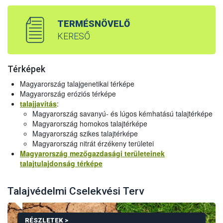
TERMÉSNÖVELŐ
KERESŐ
Térképek
Magyarország talajgenetikai térképe
Magyarország eróziós térképe
talajjavítás
:
Magyarország savanyú- és lúgos kémhatású talajtérképe
Magyarország homokos talajtérképe
Magyarország szikes talajtérképe
Magyarország nitrát érzékeny területei
Magyarország mezőgazdasági területeinek
talajtulajdonság térképe
Talajvédelmi Cselekvési Terv
RÉSZLETEK >