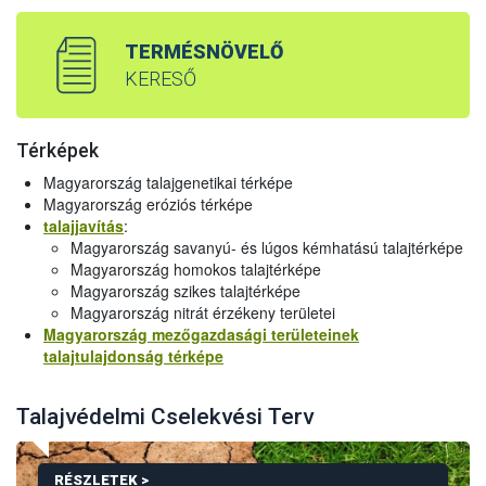
TERMÉSNÖVELŐ
KERESŐ
Térképek
Magyarország talajgenetikai térképe
Magyarország eróziós térképe
talajjavítás
:
Magyarország savanyú- és lúgos kémhatású talajtérképe
Magyarország homokos talajtérképe
Magyarország szikes talajtérképe
Magyarország nitrát érzékeny területei
Magyarország mezőgazdasági területeinek
talajtulajdonság térképe
Talajvédelmi Cselekvési Terv
RÉSZLETEK >