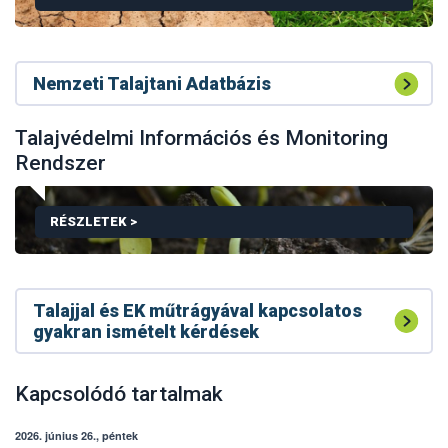
Nemzeti Talajtani Adatbázis
TALAJVÉDELMI CSELEKVÉSI TERV
Talajvédelmi Információs és Monitoring
Rendszer
RÉSZLETEK >
Talajjal és EK műtrágyával kapcsolatos
gyakran ismételt kérdések
TALAJVÉDELMI INFORMÁCIÓS ÉS MONITORING RE
Kapcsolódó tartalmak
2026. június 26., péntek