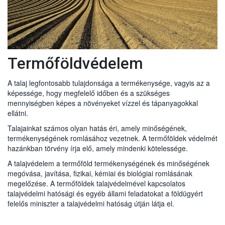
2007.évi CXXIX
Erózió-defláció
Belvíz
Termőföld védelme törvény
az uniós termésnövelő anyagok forgalmazására
vonatkozó szabályok megállapításáról szóló
2019/1009
A termésnövelő anyagokról
Európa Parlamenti és Tanácsi rendelet
Talajjavítás
Termésnövelő anyagok
Beruházás termőföldön
181/2009.évi (XII. 30.) FVM
Talajerő-gazdálkodás
Talajvédelmi szakértői tevékenység
Termőföldvédelem
A talaj legfontosabb tulajdonsága a termékenysége, vagyis az a
Öntözés
Talajvédelmi terv készítésének részletes
képessége, hogy megfelelő időben és a szükséges
90/2008 évi (VII. 18.) FVM rendelet
szabályai
mennyiségben képes a növényeket vízzel és tápanyagokkal
Talajszennyezés
ellátni.
59/2008 (IV. 29.) FVM rendelet
Talajainkat számos olyan hatás éri, amely minőségének,
Nitrát-rendelet
Magyarország talajtípusai
Fenntartható termőföld-használat
termékenységének romlásához vezetnek. A termőföldek védelmét
hazánkban törvény írja elő, amely mindenki kötelessége.
Hígtrágya termőföldön történő felhasználásának
A talajvédelem a termőföld termékenységének és minőségének
bejelentése
megóvása, javítása, fizikai, kémiai és biológiai romlásának
megelőzése. A termőföldek talajvédelmével kapcsolatos
Talajjavítás engedélyezése
talajvédelmi hatósági és egyéb állami feladatokat a földügyért
Mezőgazdasági célú tereprendezés engedélyezése
felelős miniszter a talajvédelmi hatóság útján látja el.
Beruházás engedélyezéséhez előzetes talajvédelmi