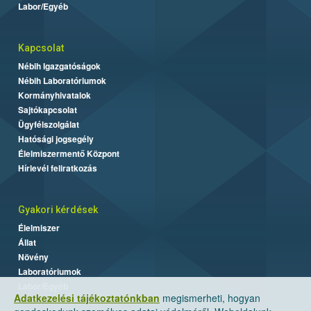
Labor/Egyéb
Kapcsolat
Nébih Igazgatóságok
Nébih Laboratóriumok
Kormányhivatalok
Sajtókapcsolat
Ügyfélszolgálat
Hatósági jogsegély
Élelmiszermentő Központ
Hírlevél feliratkozás
Gyakori kérdések
Élelmiszer
Állat
Növény
Laboratóriumok
Labor/Egyéb
Adatkezelési tájékoztatónkban
megismerheti, hogyan