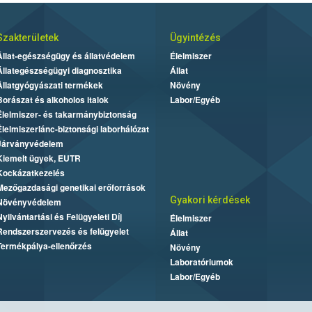
Szakterületek
Ügyintézés
Állat-egészségügy és állatvédelem
Élelmiszer
Állategészségügyi diagnosztika
Állat
Állatgyógyászati termékek
Növény
Borászat és alkoholos italok
Labor/Egyéb
Élelmiszer- és takarmánybiztonság
Élelmiszerlánc-biztonsági laborhálózat
Járványvédelem
Kiemelt ügyek, EUTR
Kockázatkezelés
Mezőgazdasági genetikai erőforrások
Gyakori kérdések
Növényvédelem
Nyilvántartási és Felügyeleti Díj
Élelmiszer
Rendszerszervezés és felügyelet
Állat
Termékpálya-ellenőrzés
Növény
Laboratóriumok
Labor/Egyéb