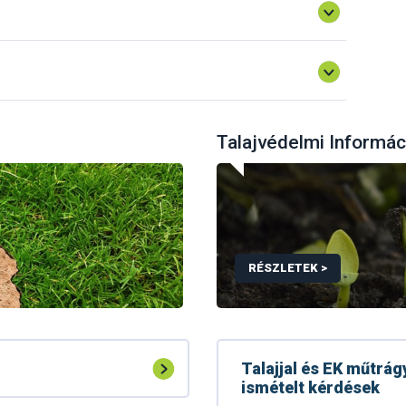
Talajvédelmi Informá
RÉSZLETEK >
Talajjal és EK műtrá
ismételt kérdések