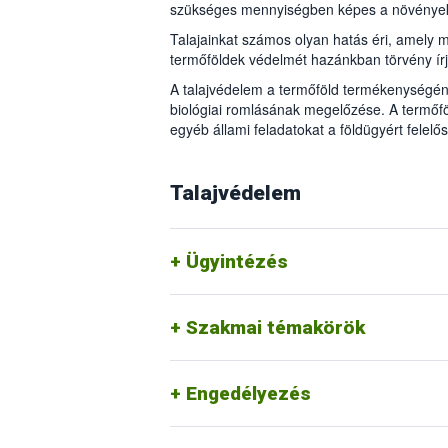
szükséges mennyiségben képes a növényeket
Talajainkat számos olyan hatás éri, amely
termőföldek védelmét hazánkban törvény írj
A talajvédelem a termőföld termékenységéne
biológiai romlásának megelőzése. A termőfö
egyéb állami feladatokat a földügyért felelős 
Hígtrágya termőföldön történő fe
Talajvédelem
Talajjavítás engedélyezése
Mezőgazdasági célú tereprendez
Ügyintézés
Beruházás engedélyezéséhez előze
Talajvédelmi létesítmények megval
Szennyvíz, szennyvíziszap, szenn
Szakmai témakörök
felhasználásának engedélyezése
Nem veszélyes hulladék termőföl
Bizonyítvány kiállítása a talajvédelm
Engedélyezés
Az árutermő, törzs- és kísérleti szől
Csemege-, alanyszőlő és gyömölcste