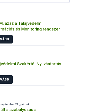
M, azaz a Talajvédelmi
rmációs és Monitoring rendszer
VÁBB
jvédelmi Szakértői Nyilvántartás
VÁBB
szeptember 24., péntek
ült a szabályozás a