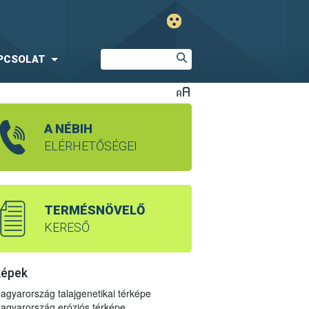
PCSOLAT
A NÉBIH
ELÉRHETŐSÉGEI
TERMÉSNÖVELŐ
KERESŐ
képek
agyarország talajgenetikai térképe
agyarország eróziós térképe