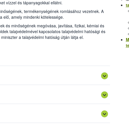
 vízzel és tápanyagokkal ellátni.
t
 minőségének, termékenységének romlásához vezetnek. A
a elő, amely mindenki kötelessége.
k és minőségének megóvása, javítása, fizikai, kémiai és
ldek talajvédelmével kapcsolatos talajvédelmi hatósági és
miniszter a talajvédelmi hatóság útján látja el.
M
t
lhasználásának bejelentése
és engedélyezése
tes talajvédelmi szakhatósági hozzájárulás
ósításának engedélyezése
yvíziszap komposzt termőföldön történő
dön történő felhasználásának engedélyezése
i kötelezettség betartásáról
ő telepítéséhez készített talajvédelmi terv jóváhagyása
lepítés talajvédelmi vonatkozásai