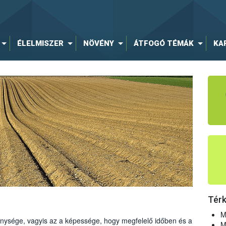
éséről, tárolásáról, forgalmazásáról és felhasználásáról:
ÉLELMISZER
NÖVÉNY
ÁTFOGÓ TÉMÁK
KA
űtrágyák forgalomba hozataláról és ellenőrzéséről:
rgalmazására vonatkozó szabályok megállapításáról szóló
 Tanácsi rendelet
enység
k részletes szabályai
nálat
Tér
M
enysége, vagyis az a képessége, hogy megfelelő időben és a
M