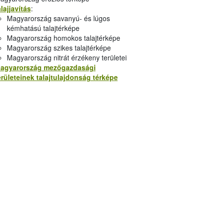
alajjavítás
:
Magyarország savanyú- és lúgos
kémhatású talajtérképe
Magyarország homokos talajtérképe
Magyarország szikes talajtérképe
Magyarország nitrát érzékeny területei
agyarország mezőgazdasági
erületeinek talajtulajdonság térképe