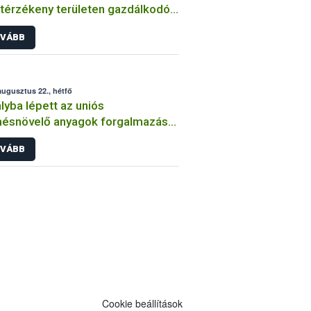
átérzékeny területen gazdálkodók
tében
VÁBB
augusztus 22., hétfő
lyba lépett az uniós
ésnövelő anyagok forgalmazását
ályozó rendelet
VÁBB
Cookie beállítások