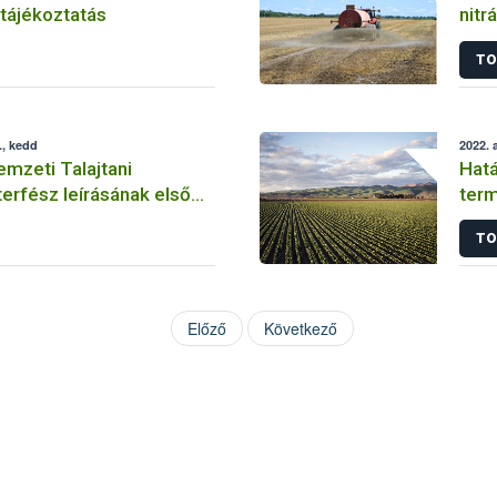
tájékoztatás
nitr
ese
TO
., kedd
2022. 
emzeti Talajtani
Hatá
terfész leírásának első
term
szab
TO
Előző
Következő