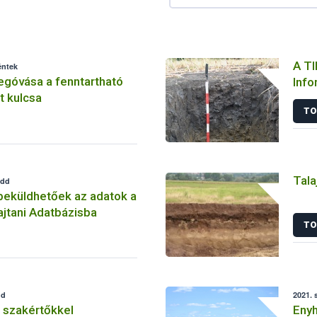
A TI
éntek
góvása a fenntartható
Info
t kulcsa
TO
Tala
edd
beküldhetőek az adatok a
jtani Adatbázisba
TO
dd
2021. 
 szakértőkkel
Enyh