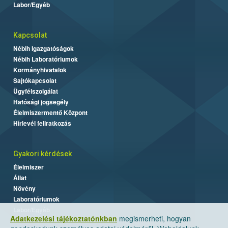
Labor/Egyéb
Kapcsolat
Nébih Igazgatóságok
Nébih Laboratóriumok
Kormányhivatalok
Sajtókapcsolat
Ügyfélszolgálat
Hatósági jogsegély
Élelmiszermentő Központ
Hírlevél feliratkozás
Gyakori kérdések
Élelmiszer
Állat
Növény
Laboratóriumok
Labor/Egyéb
Adatkezelési tájékoztatónkban
megismerheti, hogyan