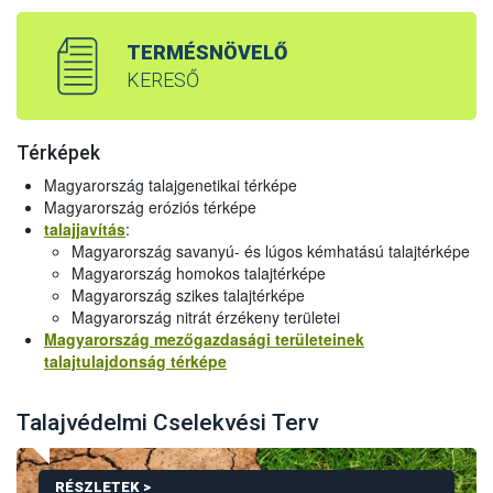
TERMÉSNÖVELŐ
KERESŐ
Térképek
Magyarország talajgenetikai térképe
Magyarország eróziós térképe
talajjavítás
:
Magyarország savanyú- és lúgos kémhatású talajtérképe
Magyarország homokos talajtérképe
Magyarország szikes talajtérképe
Magyarország nitrát érzékeny területei
Magyarország mezőgazdasági területeinek
talajtulajdonság térképe
Talajvédelmi Cselekvési Terv
RÉSZLETEK >