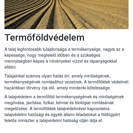
2007.évi CXXIX
Erózió-defláció
Belvíz
Termőföld védelme törvény
az uniós termésnövelő anyagok forgalmazására
vonatkozó szabályok megállapításáról szóló
2019/1009
A termésnövelő anyagokról
Európa Parlamenti és Tanácsi rendelet
Talajjavítás
Termésnövelő anyagok
Beruházás termőföldön
181/2009.évi (XII. 30.) FVM
Talajerő-gazdálkodás
Talajvédelmi szakértői tevékenység
Termőföldvédelem
A talaj legfontosabb tulajdonsága a termékenysége, vagyis az a
Öntözés
Talajvédelmi terv készítésének részletes
képessége, hogy megfelelő időben és a szükséges
90/2008 évi (VII. 18.) FVM rendelet
szabályai
mennyiségben képes a növényeket vízzel és tápanyagokkal
Talajszennyezés
ellátni.
59/2008 (IV. 29.) FVM rendelet
Talajainkat számos olyan hatás éri, amely minőségének,
Nitrát-rendelet
Magyarország talajtípusai
Fenntartható termőföld-használat
termékenységének romlásához vezetnek. A termőföldek védelmét
hazánkban törvény írja elő, amely mindenki kötelessége.
Hígtrágya termőföldön történő felhasználásának
A talajvédelem a termőföld termékenységének és minőségének
bejelentése
megóvása, javítása, fizikai, kémiai és biológiai romlásának
megelőzése. A termőföldek talajvédelmével kapcsolatos
Talajjavítás engedélyezése
talajvédelmi hatósági és egyéb állami feladatokat a földügyért
Mezőgazdasági célú tereprendezés engedélyezése
felelős miniszter a talajvédelmi hatóság útján látja el.
Beruházás engedélyezéséhez előzetes talajvédelmi