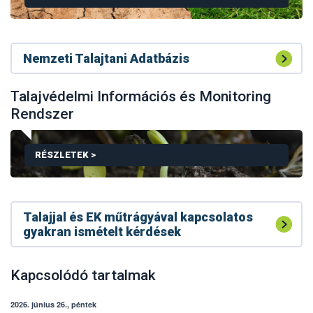
Nemzeti Talajtani Adatbázis
TALAJVÉDELMI CSELEKVÉSI TERV
Talajvédelmi Információs és Monitoring
Rendszer
RÉSZLETEK >
Talajjal és EK műtrágyával kapcsolatos
gyakran ismételt kérdések
TALAJVÉDELMI INFORMÁCIÓS ÉS MONITORING RE
Kapcsolódó tartalmak
2026. június 26., péntek