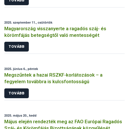
TOVÁBB
2025. szeptember 11., csütörtök
Magyarország visszanyerte a ragadós száj- és
körömfájás betegségtől való mentességét
TOVÁBB
2025. június 6., péntek
Megszűntek a hazai RSZKF-korlátozások – a
fegyelem továbbra is kulcsfontosságú
TOVÁBB
2025. május 20., kedd
Május elején rendezték meg az FAO Európai Ragadós
Száj- és Körömfájás Bizottságának közgyűlését