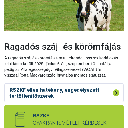
Ragadós száj- és körömfájás
2/2025 OFA határozat
(pdf)
A ragadós száj és körömfájás miatt elrendelt összes korlátozás
3/2025 OFA határozat (pdf)
feloldásra került 2025. június 6-án, szeptember 10-i hatállyal
pedig az Állategészségügyi Világszervezet (WOAH) is
8020-28536-2-2025 határozat (pdf)
visszaállította Magyarország hivatalos mentes státuszát.
8020-28536-3-2025 határozat (pdf)
8020-28536-4-2025 határozat (pdf)
RSZKF ellen hatékony, engedélyezett
Útmutató a ragadós száj- és körömfájáshoz
fertőtlenítőszerek
8020-31747-1-2025 határozat (pdf)
RSZKF készenléti terv
8020-31747-2_2025 határozat (pdf)
Biológiai védelem
RSZKF plakát - pdf (színes)
8020-40752-1-2025 határozat (pdf)
RSZKF
Biológiai védelem a helyszínen
RSZKF plakát - pdf (mono)
GYAKRAN ISMÉTELT KÉRDÉSEK
8020-40752-2-2025 határozat (pdf)
Biológiai védelem fontossága
A dokumentumok letöltés után nyomtathatók