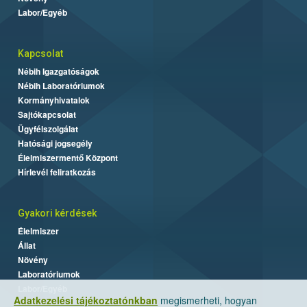
Labor/Egyéb
Kapcsolat
Nébih Igazgatóságok
Nébih Laboratóriumok
Kormányhivatalok
Sajtókapcsolat
Ügyfélszolgálat
Hatósági jogsegély
Élelmiszermentő Központ
Hírlevél feliratkozás
Gyakori kérdések
Élelmiszer
Állat
Növény
Laboratóriumok
Labor/Egyéb
Adatkezelési tájékoztatónkban
megismerheti, hogyan