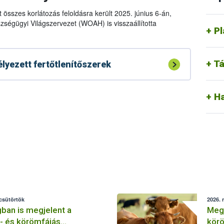
80
Kl
 összes korlátozás feloldásra került 2025. június 6-án,
80
szségügyi Világszervezet (WOAH) is visszaállította
Mi
Pl
80
Mi
80
Te
Tá
80
lyezett fertőtlenítőszerek
80
(w
H
 csütörtök
2026. 
ban is megjelent a
Megj
- és körömfájás
körö