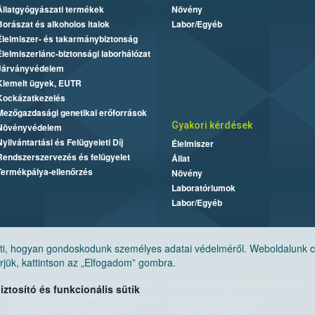
Állatgyógyászati termékek
Növény
Borászat és alkoholos italok
Labor/Egyéb
Élelmiszer- és takarmánybiztonság
Élelmiszerlánc-biztonsági laborhálózat
Járványvédelem
Kiemelt ügyek, EUTR
Kockázatkezelés
Mezőgazdasági genetikai erőforrások
Gyakori kérdések
Növényvédelem
Nyilvántartási és Felügyeleti Díj
Élelmiszer
Rendszerszervezés és felügyelet
Állat
Termékpálya-ellenőrzés
Növény
Laboratóriumok
Labor/Egyéb
, hogyan gondoskodunk személyes adatai védelméről. Weboldalunk cook
jük, kattintson az „Elfogadom” gombra.
Nemzeti Élelmiszerlánc-biztonsági Hivatal
E-mail:
ugyfelszolgalat@nebih.gov.hu
tosító és funkcionális sütik
Cím: 1024 Budapest, Keleti Károly utca. 24.
Zöld szám: 06-80/263-244
Levelezési cím: 1525 Budapest. Pf. 30.
Telefon: 06-1/ 336-9000