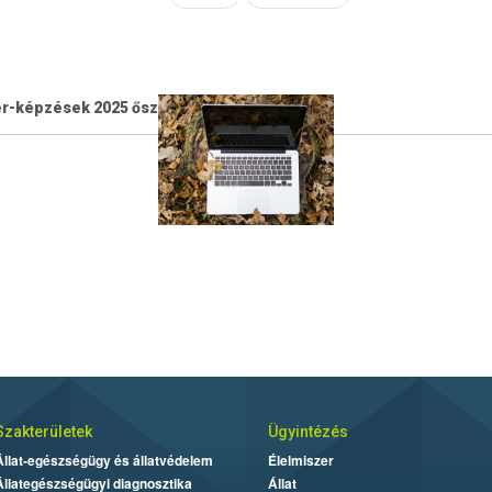
er-képzések 2025 őszén_160_119.png
Szakterületek
Ügyintézés
Állat-egészségügy és állatvédelem
Élelmiszer
Állategészségügyi diagnosztika
Állat