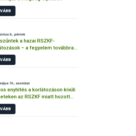
VÁBB
június 6., péntek
zűntek a hazai RSZKF-
átozások – a fegyelem továbbra
ulcsfontosságú
VÁBB
május 10., szombat
os enyhítés a korlátozáson kívüli
leteken az RSZKF miatt hozott
ézkedésekben
VÁBB