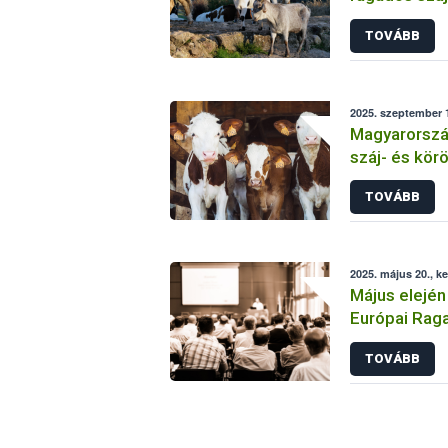
betegség
TOVÁBB
2025. szeptember 1
Magyarorszá
száj- és kör
mentességé
TOVÁBB
2025. május 20., k
Május elejé
Európai Rag
Bizottságán
TOVÁBB