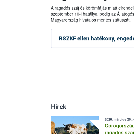
A ragadós száj és körömfájás miatt elrendelt
szeptember 10-i hatállyal pedig az Állategé
Magyarország hivatalos mentes státuszát.
RSZKF ellen hatékony, engedé
Hírek
2026. március 26.,
Görögország
ragadós száj