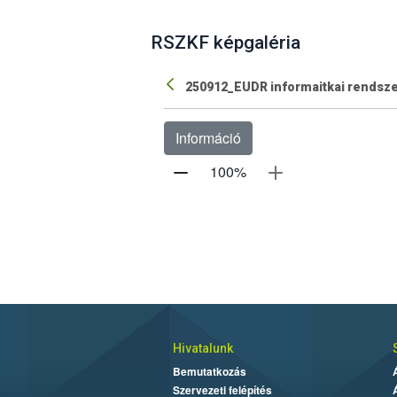
RSZKF képgaléria
250912_EUDR informaitkai rendsz
Információ
100
%
Hivatalunk
Bemutatkozás
Szervezeti felépítés