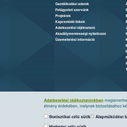
Gazdálkodási adatok
Felügyeleti szervünk
Projektek
Kapcsolódó linkek
Adatkezelési tájékoztató
Akadálymentességi nyilatkozat
Üzemeltetési információ
Adatkezelési tájékoztatónkban
megismerheti
élmény érdekében, melynek biztosításához kér
Statisztikai célú sütik
Alapműködést biz
Hirdetési célú sütik