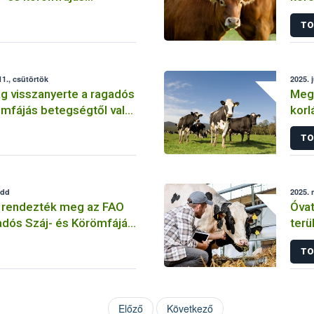
TO
1., csütörtök
2025. 
g visszanyerte a ragadós
Megs
ömfájás betegségtől való
korl
t
is k
TO
edd
2025. 
n rendezték meg az FAO
Óvat
adós Száj- és Körömfájás
terü
ak közgyűlését
int
TO
Előző
Következő