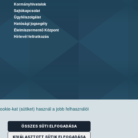
Kormányhivatalok
Sajtókapcsolat
Ügyfélszolgálat
Hatósági jogsegély
Élelmiszermentő Központ
Hírlevél feliratkozás
ie-kat (sütiket) használ a jobb felhasználói
ÖSSZES SÜTI ELFOGADÁSA
KIVÁLASZTOTT SÜTIK ELFOGADÁSA