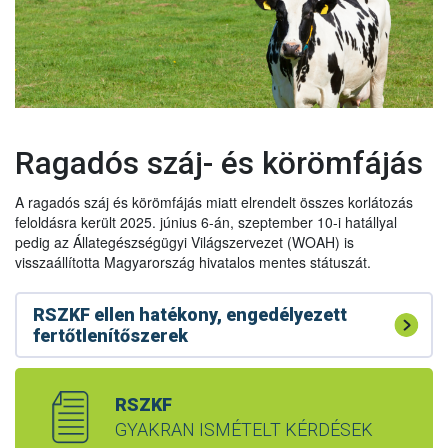
Ragadós száj- és körömfájás
2/2025 OFA határozat
(pdf)
A ragadós száj és körömfájás miatt elrendelt összes korlátozás
3/2025 OFA határozat (pdf)
feloldásra került 2025. június 6-án, szeptember 10-i hatállyal
pedig az Állategészségügyi Világszervezet (WOAH) is
8020-28536-2-2025 határozat (pdf)
visszaállította Magyarország hivatalos mentes státuszát.
8020-28536-3-2025 határozat (pdf)
8020-28536-4-2025 határozat (pdf)
RSZKF ellen hatékony, engedélyezett
Útmutató a ragadós száj- és körömfájáshoz
fertőtlenítőszerek
8020-31747-1-2025 határozat (pdf)
RSZKF készenléti terv
8020-31747-2_2025 határozat (pdf)
Biológiai védelem
RSZKF plakát - pdf (színes)
8020-40752-1-2025 határozat (pdf)
RSZKF
Biológiai védelem a helyszínen
RSZKF plakát - pdf (mono)
GYAKRAN ISMÉTELT KÉRDÉSEK
8020-40752-2-2025 határozat (pdf)
Biológiai védelem fontossága
A dokumentumok letöltés után nyomtathatók