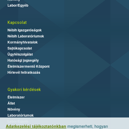
Labor/Egyéb
Kapcsolat
Nébih Igazgatóságok
Nébih Laboratóriumok
Kormányhivatalok
Sajtókapcsolat
Ügyfélszolgálat
Hatósági jogsegély
Élelmiszermentő Központ
Hírlevél feliratkozás
Gyakori kérdések
Élelmiszer
Állat
Növény
Laboratóriumok
Labor/Egyéb
Adatkezelési tájékoztatónkban
megismerheti, hogyan