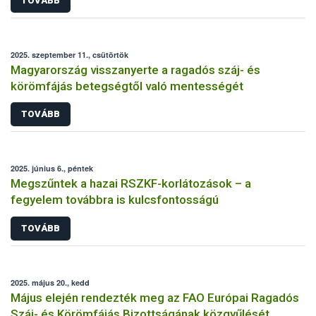
TOVÁBB
2025. szeptember 11., csütörtök
Magyarország visszanyerte a ragadós száj- és
körömfájás betegségtől való mentességét
TOVÁBB
2025. június 6., péntek
Megszűntek a hazai RSZKF-korlátozások – a
fegyelem továbbra is kulcsfontosságú
TOVÁBB
2025. május 20., kedd
Május elején rendezték meg az FAO Európai Ragadós
Száj- és Körömfájás Bizottságának közgyűlését