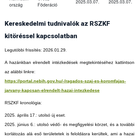
2025.03.07.
2025.03.07.
ország
Föderáció
Kereskedelmi tudnivalók az RSZKF
kitöréssel kapcsolatban
Legutóbbi frissítés: 2026.01.29.
A hazánkban elrendelt intézkedések megtekintéséhez kattintson
az alábbi linkre:
https://portal.nebih.gov.hu/-/ragados-szaj-es-koromfajas-
jarvany-kapcsan-elrendelt-hazai-intezkedese
RSZKF kronológia:
2025. április 17.: utolsó új eset.
2025. június 6.: utolsó védő- és megfigyelési körzet, és a további
Georgia
korlátozás alá eső területetek is feloldásra kerültek, ami a hazai