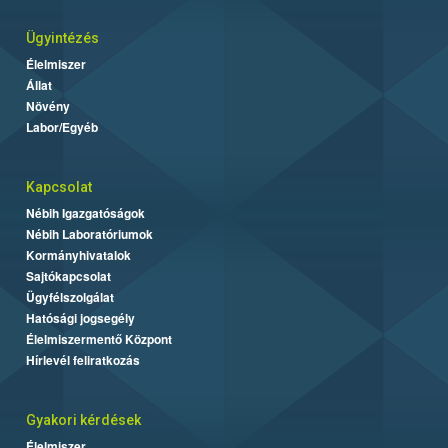
Ügyintézés
Élelmiszer
Állat
Növény
Labor/Egyéb
Kapcsolat
Nébih Igazgatóságok
Nébih Laboratóriumok
Kormányhivatalok
Sajtókapcsolat
Ügyfélszolgálat
Hatósági jogsegély
Élelmiszermentő Központ
Hírlevél feliratkozás
Gyakori kérdések
Élelmiszer