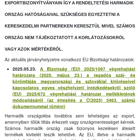
EXPORTBIZONYÍTVÁNYAIN ÍGY A RENDELTETÉSI HARMADIK
ORSZÁG HATÓSÁGAIVAL SZÜKSÉGES EGYEZTETNI A
KERESKEDELMI PARTNEREKEN KERESZTÜL MIVEL SZÁMOS
ORSZÁG NEM TÁJÉKOZTATOTT A KORLÁTOZÁSOKRÓL
VAGY AZOK MÉRTÉKÉRŐL.
Az aktuális járványhelyzetre vonatkozó EU Bizottsági határozatok:
2025.05.23.
A Bizottság (EU) 2025/1097 végrehajtási
határozata (2025. május 23.) a ragadós száj- és
körömfájás magyarországi és szlovákiai kitöréseivel
kapcsolatos egyes vészhelyzeti intézkedésekről szóló
(EU) 2025/672 végrehajtási határozat mellékletének
módosításáról (az értesítés a C(2025) 3463. számú
dokumentummal történt)
Harmadik országokba továbbra sem lehetséges az export,
amennyiben tőlük tiltás érkezett vagy országmentességet kérnek.
Számos harmadik ország csak bizonyos kezelésen átesett
termékek kivitelét teszik lehetővé. Az EU, illetve a harmadik