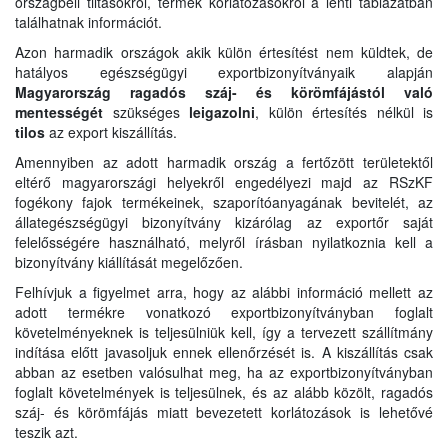
országbeli tiltásokról, termék korlátozásokról a lenti táblázatban
találhatnak információt.
Azon harmadik országok akik külön értesítést nem küldtek, de
hatályos egészségügyi exportbizonyítványaik alapján
Magyarország ragadós száj- és körömfájástól való
mentességét
szükséges
leigazolni
, külön értesítés nélkül is
tilos
az export kiszállítás.
Amennyiben az adott harmadik ország a fertőzött területektől
eltérő magyarországi helyekről engedélyezi majd az RSzKF
fogékony fajok termékeinek, szaporítóanyagának bevitelét, az
állategészségügyi bizonyítvány kizárólag az exportőr saját
felelősségére használható, melyről írásban nyilatkoznia kell a
bizonyítvány kiállítását megelőzően.
Felhívjuk a figyelmet arra, hogy az alábbi információ mellett az
adott termékre vonatkozó exportbizonyítványban foglalt
követelményeknek is teljesülniük kell, így a tervezett szállítmány
indítása előtt javasoljuk ennek ellenőrzését is. A kiszállítás csak
abban az esetben valósulhat meg, ha az exportbizonyítványban
foglalt követelmények is teljesülnek, és az alább közölt, ragadós
száj- és körömfájás miatt bevezetett korlátozások is lehetővé
teszik azt.