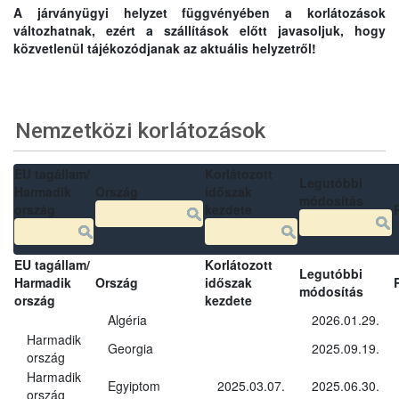
A járványügyi helyzet függvényében a korlátozások
változhatnak, ezért a szállítások előtt javasoljuk, hogy
közvetlenül tájékozódjanak az aktuális helyzetről!
Nemzetközi korlátozások
EU tagállam/
Korlátozott
Legutóbbi
Harmadik
Ország
időszak
módosítás
ország
kezdete
EU tagállam/
Korlátozott
Legutóbbi
Harmadik
Ország
időszak
módosítás
ország
kezdete
Algéria
2026.01.29.
Harmadik
Georgia
2025.09.19.
ország
Harmadik
Egyiptom
2025.03.07.
2025.06.30.
ország