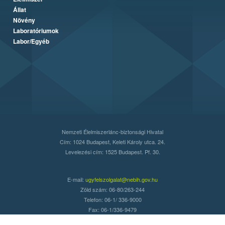
Állat
Növény
Laboratóriumok
Labor/Egyéb
Nemzeti Élelmiszerlánc-biztonsági Hivatal
Cím: 1024 Budapest, Keleti Károly utca. 24.
Levelezési cím: 1525 Budapest. Pf. 30.
E-mail:
ugyfelszolgalat@nebih.gov.hu
Zöld szám: 06-80/263-244
Telefon: 06-1/ 336-9000
Fax: 06-1/336-9479