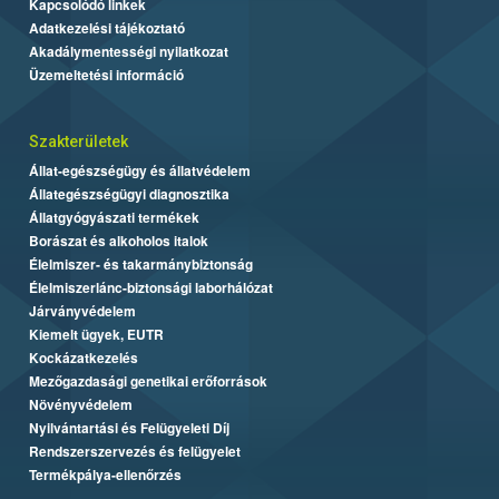
Kapcsolódó linkek
Adatkezelési tájékoztató
Akadálymentességi nyilatkozat
Üzemeltetési információ
Szakterületek
Állat-egészségügy és állatvédelem
Állategészségügyi diagnosztika
Állatgyógyászati termékek
Borászat és alkoholos italok
Élelmiszer- és takarmánybiztonság
Élelmiszerlánc-biztonsági laborhálózat
Járványvédelem
Kiemelt ügyek, EUTR
Kockázatkezelés
Mezőgazdasági genetikai erőforrások
Növényvédelem
Nyilvántartási és Felügyeleti Díj
Rendszerszervezés és felügyelet
Termékpálya-ellenőrzés