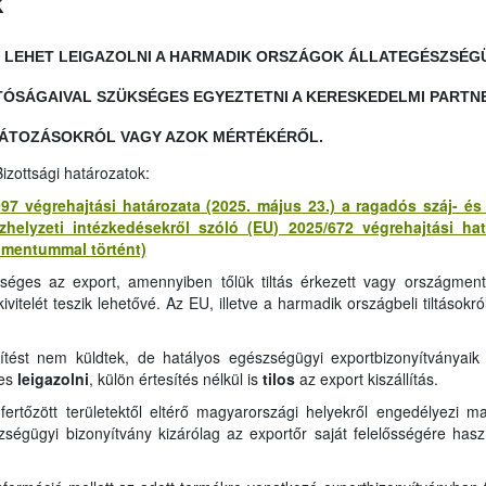
k
EHET LEIGAZOLNI A HARMADIK ORSZÁGOK ÁLLATEGÉSZSÉGÜG
TÓSÁGAIVAL SZÜKSÉGES EGYEZTETNI A KERESKEDELMI PARTN
LÁTOZÁSOKRÓL VAGY AZOK MÉRTÉKÉRŐL.
izottsági határozatok:
97 végrehajtási határozata (2025. május 23.) a ragadós száj- é
zhelyzeti intézkedésekről szóló (EU) 2025/672 végrehajtási ha
umentummal történt)
éges az export, amennyiben tőlük tiltás érkezett vagy országme
itelét teszik lehetővé. Az EU, illetve a harmadik országbeli tiltásokró
ítést nem küldtek, de hatályos egészségügyi exportbizonyítványaik
es
leigazolni
, külön értesítés nélkül is
tilos
az export kiszállítás.
rtőzött területektől eltérő magyarországi helyekről engedélyezi 
zségügyi bizonyítvány kizárólag az exportőr saját felelősségére haszn