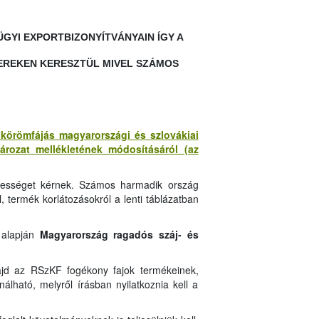
YI EXPORTBIZONYÍTVÁNYAIN ÍGY A
EREKEN KERESZTÜL MIVEL SZÁMOS
s körömfájás magyarországi és szlovákiai
tározat mellékletének módosításáról (az
ntességet kérnek. Számos harmadik ország
l, termék korlátozásokról a lenti táblázatban
 alapján
Magyarország ragadós száj- és
majd az RSzKF fogékony fajok termékeinek,
álható, melyről írásban nyilatkoznia kell a