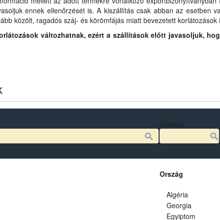
információ mellett az adott termékre vonatkozó exportbizonyítványban fo
javasoljuk ennek ellenőrzését is. A kiszállítás csak abban az esetben
lább közölt, ragadós száj- és körömfájás miatt bevezetett korlátozások i
látozások változhatnak, ezért a szállítások előtt javasoljuk, ho
k
Ország
Ország
Algéria
Georgia
Egyiptom