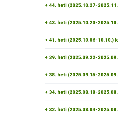
- törzskönyvezett vakcinák előállítására
44. heti (2025.10.27-2025.11
Szerbia:
A szerb hatóság a hazai RSzK
szállításához szükséges exportbizony
szarvasmarhasperma,
továbbtartásra vonatkozó termékek expor
43. heti (2025.10.20-2025.10
2025.10.08
juh- és kecskesperma,
A szerb állategészségügyi hatóság tájé
ÉlfF/2010/2024 számú, Intranetről let
41. heti (2025.10.06-10.10.)
Albánia
szarvasmarha petesejtek és in vitro el
2025.09.17. napjával az Albán hatóság m
Egyesült Arab Emírségek
korlátozást, ami még érvényben volt.
39. heti (2025.09.22-2025.09
Az Egyesült Arab Emírségek állategészsé
korábban elrendelt kereskedelmi tiltást.
A szlovákiai RSzKF megjelenésről szó
34. heti (2025.08.18-2025.08.24.) kere
RSzKF - nem hőkezelt juh-, kecske- és 
https://portal.nebih.gov.hu/-/ragado
38. heti (2025.09.15-2025.09
Koszovó: 2025. augusztus 18-ával
31. heti (2025.07.28-2025.08.03.) kere
Szlovák nemzetközi korlátozások
32. heti (2025.08.04-2025.08.10.) kere
került. Az exportbizonyítványok alkal
34. heti (2025.08.18-2025.08
2025.05.21.
A Szlovák Köztársaság Rend
2025. július 25
-én kelt értesítés sze
Koszovó: 2025. augusztus 8-
án kel
állatszállító gépjárművek ellenőrzés
azok termékeinek
Koszovóba
történ
Koszovóba irányuló élő állatok export
száj- és körömfájással kapcsolatos előírá
Megjegyzés a koszovói exportbizo
32. heti (2025.08.04-2025.08
2025.05.07.
Szlovákia
2025. július 7-i
A jelenleg hatályos jogszabály értel
28. heti (2025.07.07-2025.07.13.) ker