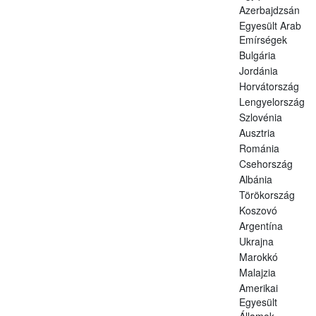
Azerbajdzsán
Egyesült Arab
Emírségek
Bulgária
Jordánia
Horvátország
Lengyelország
Szlovénia
Ausztria
Románia
Csehország
Albánia
Törökország
Koszovó
Argentína
Ukrajna
Marokkó
Malajzia
Amerikai
Egyesült
Államok