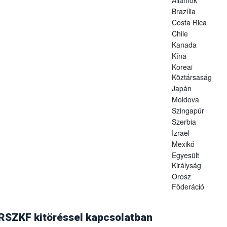
Brazília
Costa Rica
Chile
Kanada
Kína
Koreai
Köztársaság
Japán
Moldova
Szingapúr
Szerbia
Izrael
Mexikó
Egyesült
Királyság
Orosz
Föderáció
. augusztus 14-i levelében (hivatkozási szám: N 09/8825) értesítette,
aállította Magyarország száj- és körömfájásmentes státuszát, ezért az á
 RSZKF kitöréssel kapcsolatban
ozást feloldották.