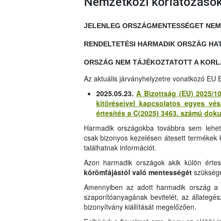
Nemzetközi korlátozáso
JELENLEG ORSZÁGMENTESSÉGET NEM L
RENDELTETÉSI HARMADIK ORSZÁG HA
ORSZÁG NEM TÁJÉKOZTATOTT A KOR
Az aktuális járványhelyzetre vonatkozó EU B
2025.05.23.
A Bizottság (EU) 2025/10
kitöréseivel kapcsolatos egyes vés
értesítés a C(2025) 3463. számú dok
Harmadik országokba továbbra sem lehets
csak bizonyos kezelésen átesett termékek kiv
találhatnak információt.
Azon harmadik országok akik külön értes
körömfájástól való mentességét
szükség
Amennyiben az adott harmadik ország a fe
szaporítóanyagának bevitelét, az állategés
bizonyítvány kiállítását megelőzően.