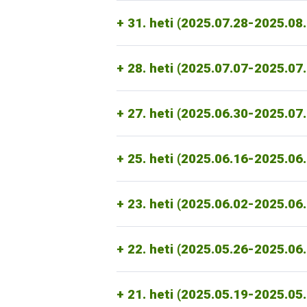
szerint Magyarország területén
2025.
2025.04.08.
Szlovákia
2025. április 8-t
2025. július 7-én érkezet
Albánia
határain.
31. heti (2025.07.28-2025.08
A 656. sz. miniszteri rendelet hatályo
2025.03.31.
Magyarország Nagykövetsége
rendelkezett.
27. heti (2025.06.30-2025.07.06.) ker
kishatárátkelők Magyarország és Szlová
28. heti (2025.07.07-2025.07
23. heti (2025.06.02-2025.06.08.) ker
Dunacsún (D2 autópálya), Vámosszabad
át.
20. heti (2025.05.12-2025.05.18.) ker
Egyiptom
a ragadós száj- és körömfá
alkalmaz.
25. heti (2025.06.16-2025.06.22.) ker
2025. június 6. napján megszünteté
A szlovák állategészségügyi hatóság korlá
27. heti (2025.06.30-2025.07
felügyeleti körzetek, illetve a tová
https://svps.sk/zvierata/choroby-zvier
2025.05.12-től
Lengyelország
a 2025
21. heti (2025.05.19-2025.05.25.) ker
kapcsolatos egyes veszélyhelyzeti in
2025. június 13-án kelt tájékoztatás s
csak a korlátozás alatt álló körzetekr
végrehajtási határozat alapján. (
ÉlfF/
korlátozás alatt álló körzet a ragadós
2025.04.02-i Európai Bizottsági tá
2025.05.20-tól
A
Bulgáriába
indított
22. heti (2025.05.26-2025.06.01.) ker
25. heti (2025.06.16-2025.06
2025.05.14-én
Törökország
bejelent
bolgár gazdasági szereplők részére a s
Bratislavsky, Trnavsky és Nitriansky régió
Ugyanezen naptól a ragadós száj- 
és kecskék tilalma mellett.
18. heti (2025.04.28-2025.05.04.) ker
2025. május 27
-én érkezett értesítés
feloldásra kerül.
(
ÉlfF/394/2025 Orsz
2025.05.21-től
Szlovákia
feloldotta
a
A korlátozás alatt nem álló szlovák terü
rendelt el
(élő párosujjú patások és a
23. heti (2025.06.02-2025.06
2025.05.22-től
Izrael
engedélyezi a f
2025.05.16-tól
2025.04.29.
Csehország
Horvátországba
enyhített a
tart
A nemzetközi élő állat tranzit forgalom 
2025. május 28-tól
kezdődően
Romá
ezen állatok kiszállítása továbbra is til
területére, ahol fertőtlenítik azokat.
kapcsolódó felhatalmazáson alapuló és
A Magyarországra történő tranzit szál
Szaporítóanyagok
szállításának t
16. heti (2025.04.14-20.) kereskedelm
2025.05.22-től
Románia
fokozatosan
22. heti (2025.05.26-2025.06
19. heti (2025.05.05-2025.05.11.) ker
nemzeti korlátozások egy részét.
Az é
2025.05.17-től
Horvátországban
min
Hatósági állatorvos által kiállít
2025.04.14.
Ausztria
f
eloldotta a k
Szállítmányok beléptetése Csehor
2025.05.08.
Szlovénia
feloldja a n
2025.05.23-tól kezdődően
Csehors
állati melléktermékek beszállítá
vonatkoznak.
21. heti (2025.05.19-2025.05
A magyarországi és szlovákiai száj- 
2025.05.18-tól
Csehország
feloldj
2025. április 3.
Cseh jogszabály szerint
feloldják.