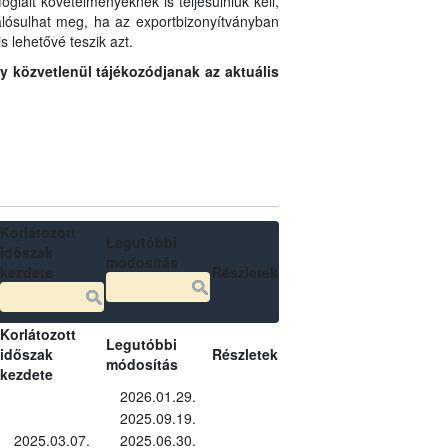
glalt követelményeknek is teljesülniük kell,
 valósulhat meg, ha az exportbizonyítványban
s lehetővé teszik azt.
gy közvetlenül tájékozódjanak az aktuális
Korlátozott
Legutóbbi
időszak
módosítás
kezdete
Részletek
Korlátozott
Legutóbbi
időszak
Részletek
módosítás
kezdete
2026.01.29.
2025.09.19.
2025.03.07.
2025.06.30.