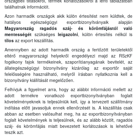
országbeli tiltásokról, termék korlátozásokról a lenti táblázatban
találhatnak információt.
Azon harmadik országok akik külön értesítést nem küldtek, de
hatályos egészségügyi exportbizonyítványaik alapján
Magyarország ragadós száj- és körömfájástól való
mentességét
szükséges
leigazolni
, külön értesítés nélkül is
tilos
az export kiszállítás.
Amennyiben az adott harmadik ország a fertőzött területektől
eltérő magyarországi helyekről engedélyezi majd az RSzKF
fogékony fajok termékeinek, szaporítóanyagának bevitelét, az
állategészségügyi bizonyítvány kizárólag az exportőr saját
felelősségére használható, melyről írásban nyilatkoznia kell a
bizonyítvány kiállítását megelőzően.
Felhívjuk a figyelmet arra, hogy az alábbi információ mellett az
adott termékre vonatkozó exportbizonyítványban foglalt
követelményeknek is teljesülniük kell, így a tervezett szállítmány
indítása előtt javasoljuk ennek ellenőrzését is. A kiszállítás csak
abban az esetben valósulhat meg, ha az exportbizonyítványban
foglalt követelmények is teljesülnek, és az alább közölt, ragadós
száj- és körömfájás miatt bevezetett korlátozások is lehetővé
teszik azt.