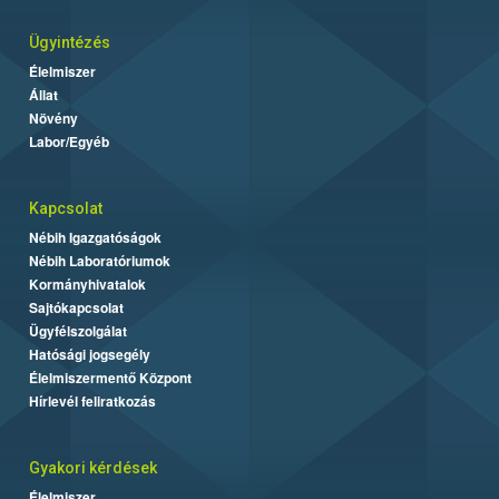
Ügyintézés
Élelmiszer
Állat
Növény
Labor/Egyéb
Kapcsolat
Nébih Igazgatóságok
Nébih Laboratóriumok
Kormányhivatalok
Sajtókapcsolat
Ügyfélszolgálat
Hatósági jogsegély
Élelmiszermentő Központ
Hírlevél feliratkozás
Gyakori kérdések
Élelmiszer