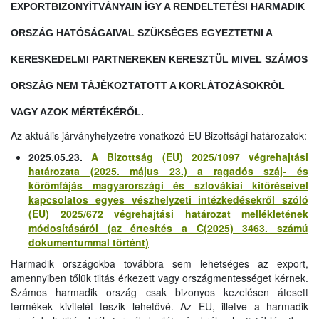
EXPORTBIZONYÍTVÁNYAIN ÍGY A RENDELTETÉSI HARMADIK
ORSZÁG HATÓSÁGAIVAL SZÜKSÉGES EGYEZTETNI A
KERESKEDELMI PARTNEREKEN KERESZTÜL MIVEL SZÁMOS
ORSZÁG NEM TÁJÉKOZTATOTT A KORLÁTOZÁSOKRÓL
VAGY AZOK MÉRTÉKÉRŐL.
Az aktuális járványhelyzetre vonatkozó EU Bizottsági határozatok:
2025.05.23.
A Bizottság (EU) 2025/1097 végrehajtási
határozata (2025. május 23.) a ragadós száj- és
körömfájás magyarországi és szlovákiai kitöréseivel
kapcsolatos egyes vészhelyzeti intézkedésekről szóló
(EU) 2025/672 végrehajtási határozat mellékletének
módosításáról (az értesítés a C(2025) 3463. számú
dokumentummal történt)
Harmadik országokba továbbra sem lehetséges az export,
amennyiben tőlük tiltás érkezett vagy országmentességet kérnek.
Számos harmadik ország csak bizonyos kezelésen átesett
termékek kivitelét teszik lehetővé. Az EU, illetve a harmadik