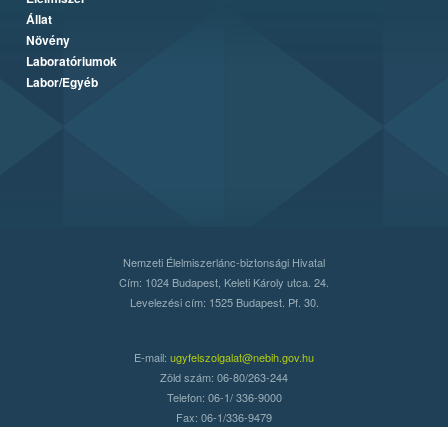
Állat
Növény
Laboratóriumok
Labor/Egyéb
Nemzeti Élelmiszerlánc-biztonsági Hivatal
Cím: 1024 Budapest, Keleti Károly utca. 24.
Levelezési cím: 1525 Budapest. Pf. 30.
E-mail:
ugyfelszolgalat@nebih.gov.hu
Zöld szám: 06-80/263-244
Telefon: 06-1/ 336-9000
Fax: 06-1/336-9479