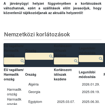
A járványügyi helyzet függvényében a korlátozások
változhatnak, ezért a szállítások előtt javasoljuk, hogy
közvetlenül tájékozódjanak az aktuális helyzetről!
Nemzetközi korlátozások
EU tagállam/
Korlátozott
Legutóbbi
Harmadik
Ország
időszak
módosítás
ország
kezdete
EU tagállam/
Korlátozott
Legutóbbi
Harmadik
Ország
időszak
módosítás
ország
kezdete
Algéria
2026.01.29.
Harmadik
Georgia
2025.09.19.
ország
Harmadik
Egyiptom
2025.03.07.
2025.06.30.
ország