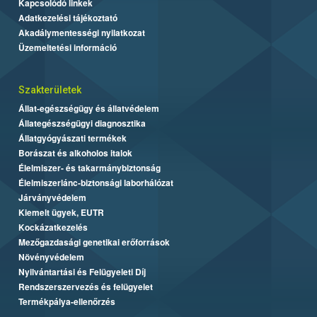
Kapcsolódó linkek
Adatkezelési tájékoztató
Akadálymentességi nyilatkozat
Üzemeltetési információ
Szakterületek
Állat-egészségügy és állatvédelem
Állategészségügyi diagnosztika
Állatgyógyászati termékek
Borászat és alkoholos italok
Élelmiszer- és takarmánybiztonság
Élelmiszerlánc-biztonsági laborhálózat
Járványvédelem
Kiemelt ügyek, EUTR
Kockázatkezelés
Mezőgazdasági genetikai erőforrások
Növényvédelem
Nyilvántartási és Felügyeleti Díj
Rendszerszervezés és felügyelet
Termékpálya-ellenőrzés