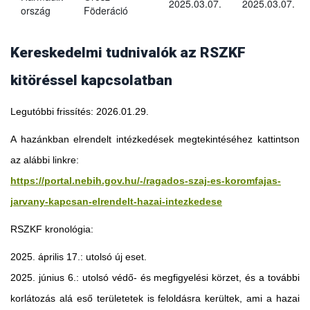
2025.03.07.
2025.03.07.
ország
Föderáció
Kereskedelmi tudnivalók az RSZKF
kitöréssel kapcsolatban
Legutóbbi frissítés: 2026.01.29.
A hazánkban elrendelt intézkedések megtekintéséhez kattintson
az alábbi linkre:
https://portal.nebih.gov.hu/-/ragados-szaj-es-koromfajas-
jarvany-kapcsan-elrendelt-hazai-intezkedese
RSZKF kronológia:
2025. április 17.: utolsó új eset.
2025. június 6.: utolsó védő- és megfigyelési körzet, és a további
Georgia
korlátozás alá eső területetek is feloldásra kerültek, ami a hazai