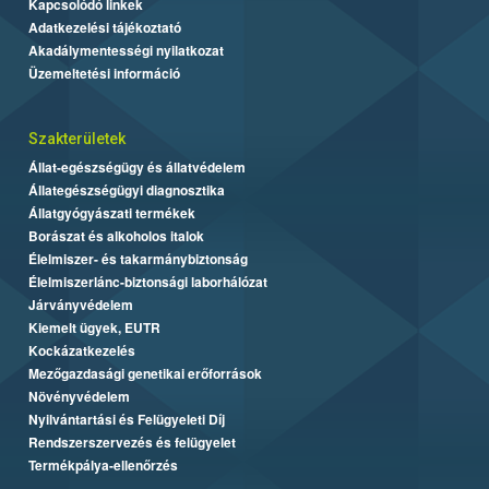
Kapcsolódó linkek
Adatkezelési tájékoztató
Akadálymentességi nyilatkozat
Üzemeltetési információ
Szakterületek
Állat-egészségügy és állatvédelem
Állategészségügyi diagnosztika
Állatgyógyászati termékek
Borászat és alkoholos italok
Élelmiszer- és takarmánybiztonság
Élelmiszerlánc-biztonsági laborhálózat
Járványvédelem
Kiemelt ügyek, EUTR
Kockázatkezelés
Mezőgazdasági genetikai erőforrások
Növényvédelem
Nyilvántartási és Felügyeleti Díj
Rendszerszervezés és felügyelet
Termékpálya-ellenőrzés