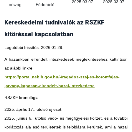
2025.03.07.
2025.03.07.
ország
Föderáció
Kereskedelmi tudnivalók az RSZKF
kitöréssel kapcsolatban
Legutóbbi frissítés: 2026.01.29.
A hazánkban elrendelt intézkedések megtekintéséhez kattintson
az alábbi linkre:
https://portal.nebih.gov.hu/-/ragados-szaj-es-koromfajas-
jarvany-kapcsan-elrendelt-hazai-intezkedese
RSZKF kronológia:
2025. április 17.: utolsó új eset.
2025. június 6.: utolsó védő- és megfigyelési körzet, és a további
Georgia
korlátozás alá eső területetek is feloldásra kerültek, ami a hazai