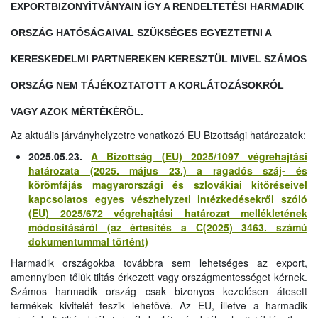
EXPORTBIZONYÍTVÁNYAIN ÍGY A RENDELTETÉSI HARMADIK
ORSZÁG HATÓSÁGAIVAL SZÜKSÉGES EGYEZTETNI A
KERESKEDELMI PARTNEREKEN KERESZTÜL MIVEL SZÁMOS
ORSZÁG NEM TÁJÉKOZTATOTT A KORLÁTOZÁSOKRÓL
VAGY AZOK MÉRTÉKÉRŐL.
Az aktuális járványhelyzetre vonatkozó EU Bizottsági határozatok:
2025.05.23.
A Bizottság (EU) 2025/1097 végrehajtási
határozata (2025. május 23.) a ragadós száj- és
körömfájás magyarországi és szlovákiai kitöréseivel
kapcsolatos egyes vészhelyzeti intézkedésekről szóló
(EU) 2025/672 végrehajtási határozat mellékletének
módosításáról (az értesítés a C(2025) 3463. számú
dokumentummal történt)
Harmadik országokba továbbra sem lehetséges az export,
amennyiben tőlük tiltás érkezett vagy országmentességet kérnek.
Számos harmadik ország csak bizonyos kezelésen átesett
termékek kivitelét teszik lehetővé. Az EU, illetve a harmadik