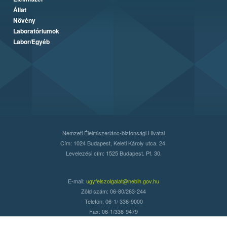
Állat
Növény
Laboratóriumok
Labor/Egyéb
Nemzeti Élelmiszerlánc-biztonsági Hivatal
Cím: 1024 Budapest, Keleti Károly utca. 24.
Levelezési cím: 1525 Budapest. Pf. 30.
E-mail:
ugyfelszolgalat@nebih.gov.hu
Zöld szám: 06-80/263-244
Telefon: 06-1/ 336-9000
Fax: 06-1/336-9479