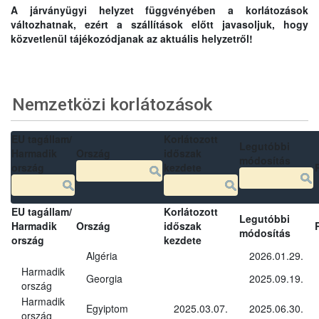
A járványügyi helyzet függvényében a korlátozások
változhatnak, ezért a szállítások előtt javasoljuk, hogy
közvetlenül tájékozódjanak az aktuális helyzetről!
Nemzetközi korlátozások
EU tagállam/
Korlátozott
Legutóbbi
Harmadik
Ország
időszak
módosítás
ország
kezdete
EU tagállam/
Korlátozott
Legutóbbi
Harmadik
Ország
időszak
módosítás
ország
kezdete
Algéria
2026.01.29.
Harmadik
Georgia
2025.09.19.
ország
Harmadik
Egyiptom
2025.03.07.
2025.06.30.
ország