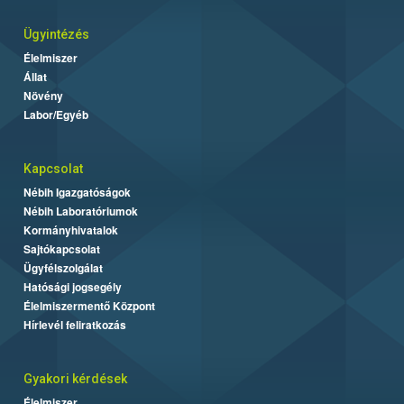
Ügyintézés
Élelmiszer
Állat
Növény
Labor/Egyéb
Kapcsolat
Nébih Igazgatóságok
Nébih Laboratóriumok
Kormányhivatalok
Sajtókapcsolat
Ügyfélszolgálat
Hatósági jogsegély
Élelmiszermentő Központ
Hírlevél feliratkozás
Gyakori kérdések
Élelmiszer