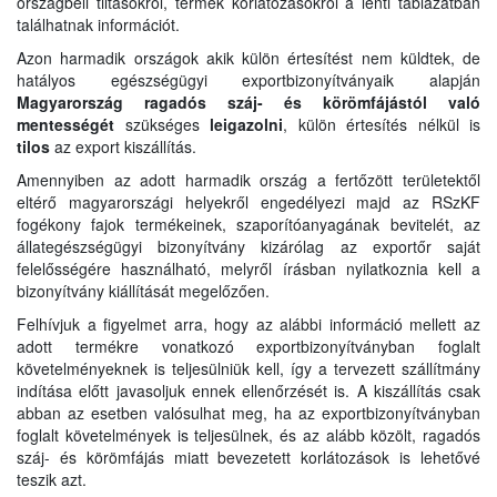
országbeli tiltásokról, termék korlátozásokról a lenti táblázatban
találhatnak információt.
Azon harmadik országok akik külön értesítést nem küldtek, de
hatályos egészségügyi exportbizonyítványaik alapján
Magyarország ragadós száj- és körömfájástól való
mentességét
szükséges
leigazolni
, külön értesítés nélkül is
tilos
az export kiszállítás.
Amennyiben az adott harmadik ország a fertőzött területektől
eltérő magyarországi helyekről engedélyezi majd az RSzKF
fogékony fajok termékeinek, szaporítóanyagának bevitelét, az
állategészségügyi bizonyítvány kizárólag az exportőr saját
felelősségére használható, melyről írásban nyilatkoznia kell a
bizonyítvány kiállítását megelőzően.
Felhívjuk a figyelmet arra, hogy az alábbi információ mellett az
adott termékre vonatkozó exportbizonyítványban foglalt
követelményeknek is teljesülniük kell, így a tervezett szállítmány
indítása előtt javasoljuk ennek ellenőrzését is. A kiszállítás csak
abban az esetben valósulhat meg, ha az exportbizonyítványban
foglalt követelmények is teljesülnek, és az alább közölt, ragadós
száj- és körömfájás miatt bevezetett korlátozások is lehetővé
teszik azt.